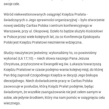
swoje cele.
Wśród niekwestionowanych osiągnięć Księdza Prałata -
świadczących o Jego sprawności organizacyjnej – było stworzenie
nowej siedziby Caritas Polska i centrum konferencyjnego w
Warszawie, przy ul. Okopowej. Dzieło to będzie służyło Kościołowi
w Polsce przez wiele kolejnych lat, za co Konferencja Episkopatu
Polski jest Księdzu Prałatowi niezmiernie wdzięczna.
Słudzy nieużyteczni jesteśmy; wykonaliśmy to, co powinniśmy
wykonać (Łk 17,10) – niech słowa naszego Pana Jezusa
Chrystusa, przytoczone w Ewangelii wg św. Łukasza towarzyszą
Księdzu Prałatowi w czasie podejmo-wania kolejnej misji, do której
Pan Bóg zaprosił Czcigodnego Księdza w decyzji Jego biskupa
diecezjalnego. Niech doświadczenie pracy w Caritas Polska
zaowocuje w posłudze, którą Ksiądz Prałat podejmie, będąc
świadomym, że wszelkie zaangażowanie nie jest celem samym w
sobie, ale jedynie środkiem, który ma nam pomóc w osiągnięciu celu
wiecznego.