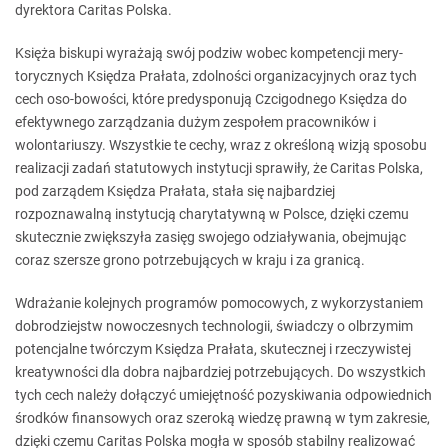
dyrektora Caritas Polska.
Księża biskupi wyrażają swój podziw wobec kompetencji mery-
torycznych Księdza Prałata, zdolności organizacyjnych oraz tych
cech oso-bowości, które predysponują Czcigodnego Księdza do
efektywnego zarządzania dużym zespołem pracowników i
wolontariuszy. Wszystkie te cechy, wraz z określoną wizją sposobu
realizacji zadań statutowych instytucji sprawiły, że Caritas Polska,
pod zarządem Księdza Prałata, stała się najbardziej
rozpoznawalną instytucją charytatywną w Polsce, dzięki czemu
skutecznie zwiększyła zasięg swojego odziaływania, obejmując
coraz szersze grono potrzebujących w kraju i za granicą.
Wdrażanie kolejnych programów pomocowych, z wykorzystaniem
dobrodziejstw nowoczesnych technologii, świadczy o olbrzymim
potencjalne twórczym Księdza Prałata, skutecznej i rzeczywistej
kreatywności dla dobra najbardziej potrzebujących. Do wszystkich
tych cech należy dołączyć umiejętność pozyskiwania odpowiednich
środków finansowych oraz szeroką wiedzę prawną w tym zakresie,
dzięki czemu Caritas Polska mogła w sposób stabilny realizować