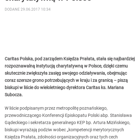
DODANE 29.06.2017 10:34
Caritas Polska, pod zarządem Księdza Prałata, stała się najbardziej
rozpoznawalną instytucją charytatywną w Polsce, dzięki czemu
skutecznie zwiększyła zasięg swojego odziaływania, obejmując
coraz szersze grono potrzebujących w kraju i za granicą – piszą
biskupi w liście do wieloletniego dyrektora Caritas ks. Mariana
Subocza.
W liście podpisanym przez metropolitę poznańskiego,
przewodniczącego Konferencji Episkopatu Polski abp. Stanisława
Gądeckiego i sekretarza generalnego KEP bp. Artura Mizińskiego,
biskupi wyrażają podziw wobec „kompetencji merytorycznych
Księdza Prałata, zdolności organizacyjnych oraz tych cech