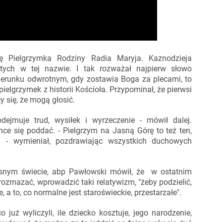
ę Pielgrzymka Rodziny Radia Maryja. Kaznodzieja
ych w tej nazwie. I tak rozważał najpierw słowo
kierunku odwrotnym, gdy zostawia Boga za plecami, to
pielgrzymek z historii Kościoła. Przypominał, że pierwsi
cy się, że mogą głosić.
odejmuje trud, wysiłek i wyrzeczenie - mówił dalej.
chce się poddać. - Pielgrzym na Jasną Górę to też ten,
 - wymieniał, pozdrawiając wszystkich duchowych
snym świecie, abp Pawłowski mówił, że w ostatnim
rozmazać, wprowadzić taki relatywizm, "żeby podzielić,
 a to, co normalne jest staroświeckie, przestarzałe".
już wyliczyli, ile dziecko kosztuje, jego narodzenie,