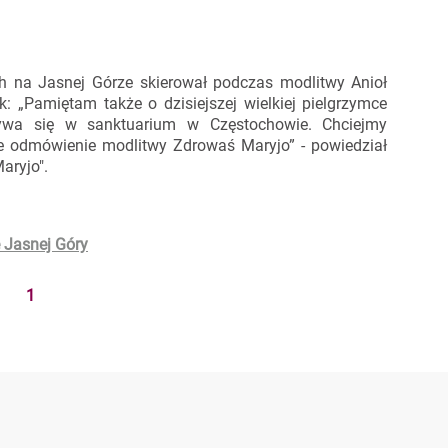
 na Jasnej Górze skierował podczas modlitwy Anioł
: „Pamiętam także o dzisiejszej wielkiej pielgrzymce
bywa się w sanktuarium w Częstochowie. Chciejmy
e odmówienie modlitwy Zdrowaś Maryjo” - powiedział
aryjo".
e Jasnej Góry
1