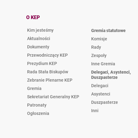
O KEP
Kim jesteśmy
Gremia statutowe
Aktualności
Komisje
Dokumenty
Rady
Przewodniczący KEP
Zespoły
Prezydium KEP
Inne Gremia
Rada Stała Biskupów
Delegaci, Asystenci,
Duszpasterze
Zebranie Plenarne KEP
Delegaci
Gremia
Asystenci
Sekretariat Generalny KEP
Duszpasterze
Patronaty
Inni
Ogłoszenia