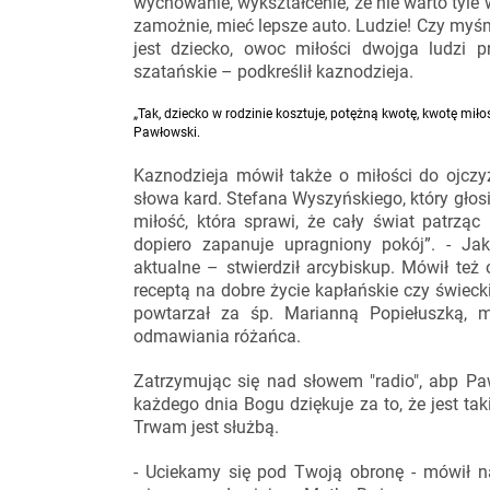
wychowanie, wykształcenie, że nie warto tyle
zamożnie, mieć lepsze auto. Ludzie! Czy myś
jest dziecko, owoc miłości dwojga ludzi pr
szatańskie – podkreślił kaznodzieja.
„Tak, dziecko w rodzinie kosztuje, potężną kwotę, kwotę miłoś
Pawłowski.
Kaznodzieja mówił także o miłości do ojczy
słowa kard. Stefana Wyszyńskiego, który głosi
miłość, która sprawi, że cały świat patrząc
dopiero zapanuje upragniony pokój”. - Jak
aktualne – stwierdził arcybiskup. Mówił też
receptą na dobre życie kapłańskie czy świecki
powtarzał za śp. Marianną Popiełuszką, m
odmawiania różańca.
Zatrzymując się nad słowem "radio", abp Pa
każdego dnia Bogu dziękuje za to, że jest taki
Trwam jest służbą.
- Uciekamy się pod Twoją obronę - mówił na