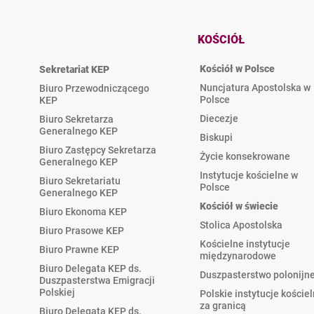
KOŚCIÓŁ
Kościół w Polsce
Sekretariat KEP
Nuncjatura Apostolska w
Biuro Przewodniczącego
Polsce
KEP
Diecezje
Biuro Sekretarza
Generalnego KEP
Biskupi
Biuro Zastępcy Sekretarza
Życie konsekrowane
Generalnego KEP
Instytucje kościelne w
Biuro Sekretariatu
Polsce
Generalnego KEP
Kościół w świecie
Biuro Ekonoma KEP
Stolica Apostolska
Biuro Prasowe KEP
Kościelne instytucje
Biuro Prawne KEP
międzynarodowe
Biuro Delegata KEP ds.
Duszpasterstwo polonijn
Duszpasterstwa Emigracji
Polskiej
Polskie instytucje koście
za granicą
Biuro Delegata KEP ds.