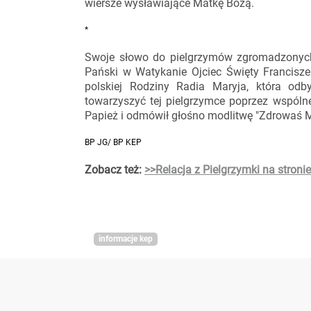
wiersze wysławiające Matkę Bożą.
*
Swoje słowo do pielgrzymów zgromadzonych
Pański w Watykanie Ojciec Święty Franciszek
polskiej Rodziny Radia Maryja, która od
towarzyszyć tej pielgrzymce poprzez wspóln
Papież i odmówił głośno modlitwę "Zdrowaś M
BP JG/ BP KEP
Zobacz też:
>>Relacja z Pielgrzymki na stroni
informacje kep