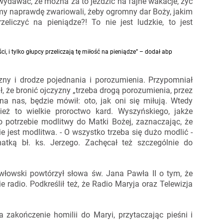
 wydawać, że można za to jeździć na fajne wakacje, żyć
my naprawdę zwariowali, żeby ogromny dar Boży, jakim
zeliczyć na pieniądze?! To nie jest ludzkie, to jest
ci, i tylko głupcy przeliczają tę miłość na pieniądze” – dodał abp
zny i drodze pojednania i porozumienia. Przypomniał
ł, że bronić ojczyzny „trzeba drogą porozumienia, przez
 na nas, będzie mówił: oto, jak oni się miłują. Wtedy
ież to wielkie proroctwo kard. Wyszyńskiego, jakże
 o potrzebie modlitwy do Matki Bożej, zaznaczając, że
e jest modlitwa. - O wszystko trzeba się dużo modlić -
atką bł. ks. Jerzego. Zachęcał też szczególnie do
włowski powtórzył słowa św. Jana Pawła II o tym, że
e radio. Podkreślił też, że Radio Maryja oraz Telewizja
 zakończenie homilii do Maryi, przytaczając pieśni i