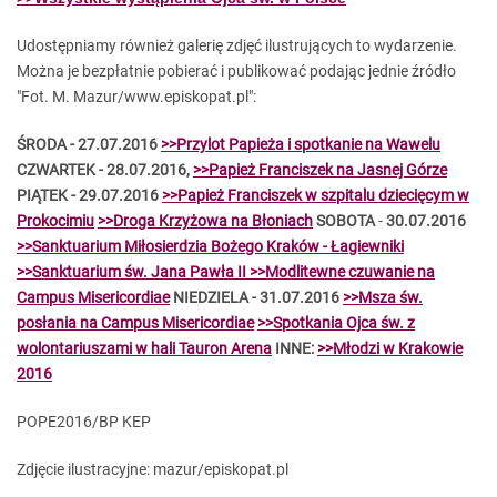
Udostępniamy również galerię zdjęć ilustrujących to wydarzenie.
Można je bezpłatnie pobierać i publikować podając jednie źródło
"Fot. M. Mazur/www.episkopat.pl":
ŚRODA - 27.07.2016
>>Przylot Papieża i spotkanie na Wawelu
CZWARTEK - 28.07.2016,
>>Papież Franciszek na Jasnej Górze
PIĄTEK - 29.07.2016
>>Papież Franciszek w szpitalu dziecięcym w
Prokocimiu
>>Droga Krzyżowa na Błoniach
SOBOTA
-
30.07.2016
>>Sanktuarium Miłosierdzia Bożego Kraków - Łagiewniki
>>Sanktuarium św. Jana Pawła II
>>Modlitewne czuwanie na
Campus Misericordiae
NIEDZIELA - 31.07.2016
>>Msza św.
posłania na Campus Misericordiae
>>Spotkania Ojca św. z
wolontariuszami w hali Tauron Arena
INNE:
>>Młodzi w Krakowie
2016
POPE2016/BP KEP
Zdjęcie ilustracyjne: mazur/episkopat.pl