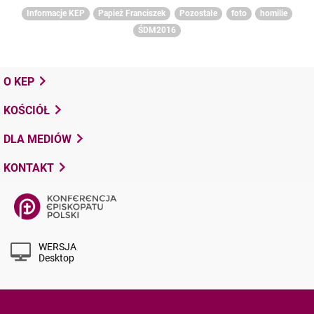
Informacje KEP
Papież Franciszek
Pozostałe
foto
homilie
ŚDM2016
O KEP
KOŚCIÓŁ
DLA MEDIÓW
KONTAKT
WERSJA
Desktop