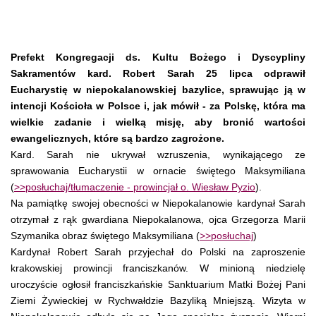
Prefekt Kongregacji ds. Kultu Bożego i Dyscypliny
Sakramentów kard. Robert Sarah 25 lipca odprawił
Eucharystię w niepokalanowskiej bazylice, sprawując ją w
intencji Kościoła w Polsce i, jak mówił - za Polskę, która ma
wielkie zadanie i wielką misję, aby bronić wartości
ewangelicznych, które są bardzo zagrożone.
Kard. Sarah nie ukrywał wzruszenia, wynikającego ze
sprawowania Eucharystii w ornacie świętego Maksymiliana
(
>>posłuchaj/tłumaczenie - prowincjał o. Wiesław Pyzio
).
Na pamiątkę swojej obecności w Niepokalanowie kardynał Sarah
otrzymał z rąk gwardiana Niepokalanowa, ojca Grzegorza Marii
Szymanika obraz świętego Maksymiliana (
>>posłuchaj
)
Kardynał Robert Sarah przyjechał do Polski na zaproszenie
krakowskiej prowincji franciszkanów. W minioną niedzielę
uroczyście ogłosił franciszkańskie Sanktuarium Matki Bożej Pani
Ziemi Żywieckiej w Rychwałdzie Bazyliką Mniejszą. Wizyta w