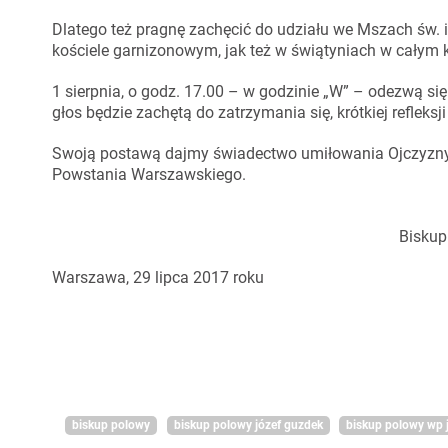
Dlatego też pragnę zachęcić do udziału we Mszach św.
kościele garnizonowym, jak też w świątyniach w całym k
1 sierpnia, o godz. 17.00 – w godzinie „W” – odezwą si
głos będzie zachętą do zatrzymania się, krótkiej refleks
Swoją postawą dajmy świadectwo umiłowania Ojczyzny,
Powstania Warszawskiego.
Biskup
Warszawa, 29 lipca 2017 roku
biskup polowy
biskup polowy józef guzdek
biskup polowy wp 