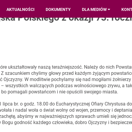
AKTUALNOŚCI
DOKUMENTY
DLA MEDIÓW
KON
ka Polskiego z okazji 73. rocz
tóre ukształtowały naszą teraźniejszość. Należy do nich Powsta
. Z szacunkiem chylimy głowy przed każdym żyjącym powstańc
ść Ojczyzny. W modlitwie pochylamy się nad mogiłami żołnierzy
rek – wszystkich walczących podczas wolnościowego zrywu, a ta
, bo pomagali powstańcom i nie opuścili swojego miasta.
 lipca br. o godz. 18.00 do Eucharystycznej Ofiary Chrystusa 
ołała i nadal woła o świat wolny od wojen, przemocy i deptania
zachętę, abyśmy w najważniejszych sprawach umieli się jedno
w Bogu godność każdego człowieka, dobro Ojczyzny i bezpiecz