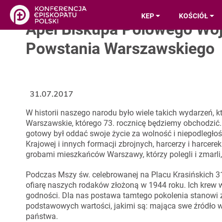
KEP
KOŚCIÓŁ
Apel Biskupa Polowego Wojs
Powstania Warszawskiego
31.07.2017
W historii naszego narodu było wiele takich wydarzeń, k
Warszawskie, którego 73. rocznicę będziemy obchodzić
gotowy był oddać swoje życie za wolność i niepodległo
Krajowej i innych formacji zbrojnych, harcerzy i harce
grobami mieszkańców Warszawy, którzy polegli i zmarli
Podczas Mszy św. celebrowanej na Placu Krasińskich 31
ofiarę naszych rodaków złożoną w 1944 roku. Ich krew w
godności. Dla nas postawa tamtego pokolenia stanowi 
podstawowych wartości, jakimi są: mająca swe źródło 
państwa.