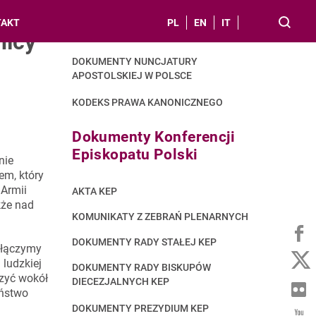
TAKT
PL
EN
IT
nicy
DOKUMENTY STOLICY APOSTOLSKIEJ
DOKUMENTY NUNCJATURY
APOSTOLSKIEJ W POLSCE
KODEKS PRAWA KANONICZNEGO
Dokumenty Konferencji
Episkopatu Polski
nie
em, który
 Armii
AKTA KEP
kże nad
KOMUNIKATY Z ZEBRAŃ PLENARNYCH
DOKUMENTY RADY STAŁEJ KEP
dołączymy
 ludzkiej
DOKUMENTY RADY BISKUPÓW
czyć wokół
DIECEZJALNYCH KEP
eństwo
DOKUMENTY PREZYDIUM KEP