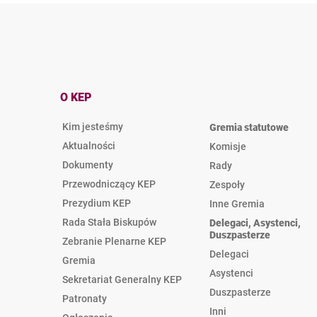
O KEP
Kim jesteśmy
Gremia statutowe
Aktualności
Komisje
Dokumenty
Rady
Przewodniczący KEP
Zespoły
Prezydium KEP
Inne Gremia
Rada Stała Biskupów
Delegaci, Asystenci,
Duszpasterze
Zebranie Plenarne KEP
Delegaci
Gremia
Asystenci
Sekretariat Generalny KEP
Duszpasterze
Patronaty
Inni