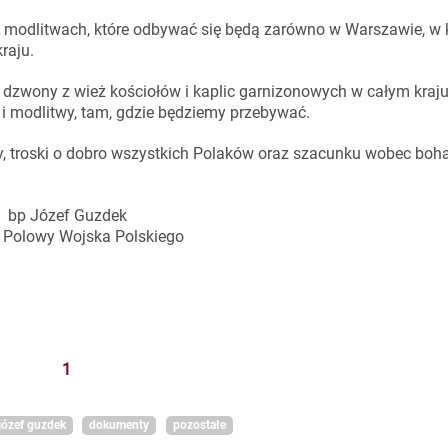
 i modlitwach, które odbywać się będą zarówno w Warszawie, 
raju.
ę dzwony z wież kościołów i kaplic garnizonowych w całym kraju;
ji i modlitwy, tam, gdzie będziemy przebywać.
 troski o dobro wszystkich Polaków oraz szacunku wobec boh
bp Józef Guzdek
 Polowy Wojska Polskiego
1
józef guzdek
dokumenty
pozostałe