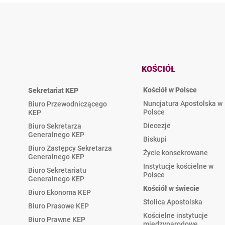
KOŚCIÓŁ
Kościół w Polsce
Sekretariat KEP
Nuncjatura Apostolska w
Biuro Przewodniczącego
Polsce
KEP
Diecezje
Biuro Sekretarza
Generalnego KEP
Biskupi
Biuro Zastępcy Sekretarza
Życie konsekrowane
Generalnego KEP
Instytucje kościelne w
Biuro Sekretariatu
Polsce
Generalnego KEP
Kościół w świecie
Biuro Ekonoma KEP
Stolica Apostolska
Biuro Prasowe KEP
Kościelne instytucje
Biuro Prawne KEP
międzynarodowe