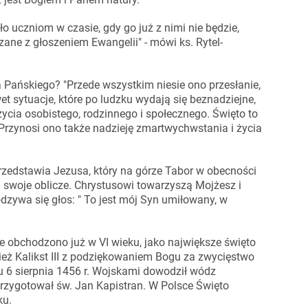
o uczniom w czasie, gdy go już z nimi nie będzie,
zane z głoszeniem Ewangelii" - mówi ks. Rytel-
 Pańskiego? "Przede wszystkim niesie ono przesłanie,
et sytuacje, które po ludzku wydają się beznadziejne,
cia osobistego, rodzinnego i społecznego. Święto to
Przynosi ono także nadzieję zmartwychwstania i życia
rzedstawia Jezusa, który na górze Tabor w obecności
a swoje oblicze. Chrystusowi towarzyszą Mojżesz i
 odzywa się głos: " To jest mój Syn umiłowany, w
 obchodzono już w VI wieku, jako największe święto
ież Kalikst III z podziękowaniem Bogu za zwycięstwo
u 6 sierpnia 1456 r. Wojskami dowodził wódz
przygotował św. Jan Kapistran. W Polsce Święto
ku.