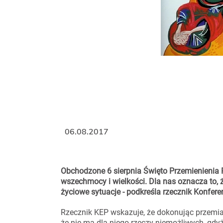
06.08.2017
Obchodzone 6 sierpnia Święto Przemienienia 
wszechmocy i wielkości. Dla nas oznacza to,
życiowe sytuacje - podkreśla rzecznik Konferen
Rzecznik KEP wskazuje, że dokonując przemi
że nie ma dla niego rzeczy niemożliwych, gdy