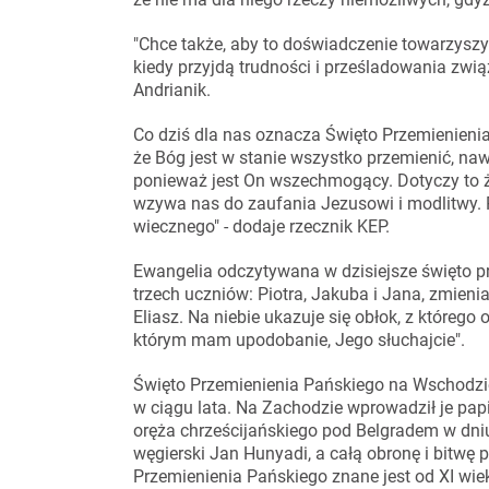
"Chce także, aby to doświadczenie towarzyszył
kiedy przyjdą trudności i prześladowania zwią
Andrianik.
Co dziś dla nas oznacza Święto Przemienienia
że Bóg jest w stanie wszystko przemienić, naw
ponieważ jest On wszechmogący. Dotyczy to ży
wzywa nas do zaufania Jezusowi i modlitwy. 
wiecznego" - dodaje rzecznik KEP.
Ewangelia odczytywana w dzisiejsze święto p
trzech uczniów: Piotra, Jakuba i Jana, zmieni
Eliasz. Na niebie ukazuje się obłok, z którego
którym mam upodobanie, Jego słuchajcie".
Święto Przemienienia Pańskiego na Wschodzie
w ciągu lata. Na Zachodzie wprowadził je pap
oręża chrześcijańskiego pod Belgradem w dni
węgierski Jan Hunyadi, a całą obronę i bitwę 
Przemienienia Pańskiego znane jest od XI wie