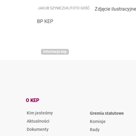
JAKUB SZYMCZUK/FOTO GOŚĆ
Zdjęcie ilustracyjne
BP KEP
informacje kep
O KEP
Kim jesteśmy
Gremia statutowe
Aktualności
Komisje
Dokumenty
Rady