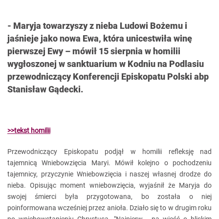
- Maryja towarzyszy z nieba Ludowi Bożemu i
jaśnieje jako nowa Ewa, która unicestwiła winę
pierwszej Ewy – mówił 15 sierpnia w homilii
wygłoszonej w sanktuarium w Kodniu na Podlasiu
przewodniczący Konferencji Episkopatu Polski abp
Stanisław Gądecki.
>>tekst homilii
Przewodniczący Episkopatu podjął w homilii refleksję nad
tajemnicą Wniebowzięcia Maryi. Mówił kolejno o pochodzeniu
tajemnicy, przyczynie Wniebowzięcia i naszej własnej drodze do
nieba. Opisując moment wniebowzięcia, wyjaśnił że Maryja do
swojej śmierci była przygotowana, bo została o niej
poinformowana wcześniej przez anioła. Działo się to w drugim roku