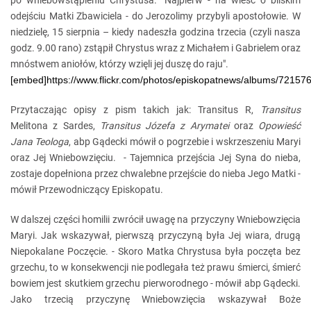
po wniebowstąpieniu Chrystusa. "Najpierw - na wieść o bliskim
odejściu Matki Zbawiciela - do Jerozolimy przybyli apostołowie. W
niedzielę, 15 sierpnia – kiedy nadeszła godzina trzecia (czyli nasza
godz. 9.00 rano) zstąpił Chrystus wraz z Michałem i Gabrielem oraz
mnóstwem aniołów, którzy wzięli jej duszę do raju".
[embed]https://www.flickr.com/photos/episkopatnews/albums/7215
Przytaczając opisy z pism takich jak: Transitus R,
Transitus
Melitona z Sardes,
Transitus Józefa z Arymatei
oraz
Opowieść
Jana Teologa
, abp Gądecki mówił o pogrzebie i wskrzeszeniu Maryi
oraz Jej Wniebowzięciu. - Tajemnica przejścia Jej Syna do nieba,
zostaje dopełniona przez chwalebne przejście do nieba Jego Matki -
mówił Przewodniczący Episkopatu.
W dalszej części homilii zwrócił uwagę na przyczyny Wniebowzięcia
Maryi. Jak wskazywał, pierwszą przyczyną była Jej wiara, drugą
Niepokalane Poczęcie. - Skoro Matka Chrystusa była poczęta bez
grzechu, to w konsekwencji nie podlegała też prawu śmierci, śmierć
bowiem jest skutkiem grzechu pierworodnego - mówił abp Gądecki.
Jako trzecią przyczynę Wniebowzięcia wskazywał Boże