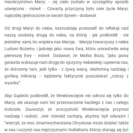
macierzyństwo Maryi. - Jej ciało zostało w szczególny sposób
uświęcone - mówił. - Czwartą przyczyną było całe życie Maryi,
najściślej zjednoczone ze swoim Synem - dodawał.
Od drogi Maryi do nieba, kaznodzieja przeszedł do refleksji nad
naszą osobistą drogą do nieba, na której - jak podkreślił - nie
jesteśmy sami, bo wspiera nas Maryja. - Maryja towarzyszy z nieba
Ludowi Bożemu i jaśnieje jako nowa Ewa, która unicestwiła winę
pierwszej Ewy - mówił. Dodawał, że Matka Boża, "jako jasna
gwiazda wskazuje nam drogę do ojczyzny niebieskiej i upewnia nas,
że dotrzemy tam, jeśli tylko - z żywą wiarą, niezłomną nadzieją i
gorliwą miłością – będziemy faktycznie poszukiwać „rzeczy z
wysoka”.
Abp Gądecki podkreślił, że Wniebowzięcie nie odnosi się tylko do
Maryi, ale ukazuje nam też przeznaczenie każdego z nas i całego
Kościoła. Zauważył, że uroczystość Wniebowzięcia przynosi
nadzieję i radość. Jest również zachętą, abyśmy byli odważni i
"wierzyli, że moc zmartwychwstania Chrystusa może działać także
w nas i uczynić nas mężczyznami i kobietami, którzy starają się żyć