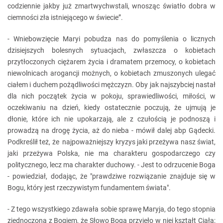
codziennie jakby już zmartwychwstali, wnosząc światło dobra w
ciemności zła istniejącego w świecie”.
- Wniebowzięcie Maryi pobudza nas do pomyślenia o licznych
dzisiejszych bolesnych sytuacjach, zwłaszcza o kobietach
przytłoczonych ciężarem życia i dramatem przemocy, o kobietach
niewolnicach arogancji możnych, o kobietach zmuszonych ulegać
ciałem i duchem pożądliwości mężczyzn. Oby jak najszybciej nastał
dla nich początek życia w pokoju, sprawiedliwości, miłości, w
oczekiwaniu na dzień, kiedy ostatecznie poczują, że ujmują je
dłonie, które ich nie upokarzają, ale z czułością je podnoszą i
prowadzą na drogę życia, aż do nieba - mówił dalej abp Gądecki.
Podkreślił też, że najpoważniejszy kryzys jaki przeżywa nasz świat,
jaki przeżywa Polska, nie ma charakteru gospodarczego czy
politycznego, lecz ma charakter duchowy. - Jest to odrzucenie Boga
- powiedział, dodając, że "prawdziwe rozwiązanie znajduje się w
Bogu, który jest rzeczywistym fundamentem świata".
- Z tego wszystkiego zdawała sobie sprawę Maryja, do tego stopnia
zjednoczona z Bogiem, że Słowo Boga przyjęło w niej kształt Ciała;