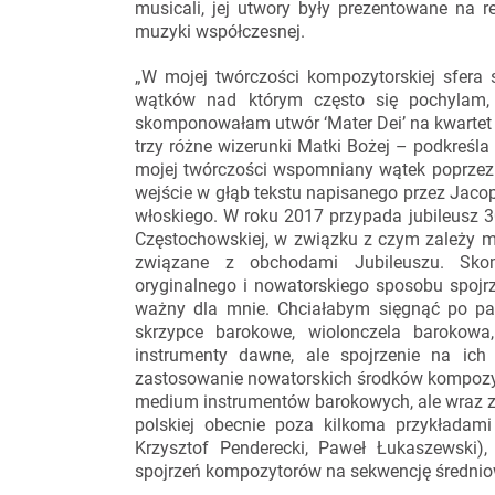
musicali, jej utwory były prezentowane na 
muzyki współczesnej.
„W mojej twórczości kompozytorskiej sfera
wątków nad którym często się pochylam,
skomponowałam utwór ‘Mater Dei’ na kwartet 
trzy różne wizerunki Matki Bożej – podkreś
mojej twórczości wspomniany wątek poprzez z
wejście w głąb tekstu napisanego przez Jacop
włoskiego. W roku 2017 przypada jubileusz 
Częstochowskiej, w związku z czym zależy m
związane z obchodami Jubileuszu. Sko
oryginalnego i nowatorskiego sposobu spojrz
ważny dla mnie. Chciałabym sięgnąć po part
skrzypce barokowe, wiolonczela barokowa
instrumenty dawne, ale spojrzenie na ich
zastosowanie nowatorskich środków kompozyt
medium instrumentów barokowych, ale wraz 
polskiej obecnie poza kilkoma przykładami
Krzysztof Penderecki, Paweł Łukaszewski)
spojrzeń kompozytorów na sekwencję średnio