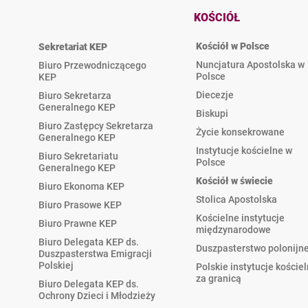
KOŚCIÓŁ
Kościół w Polsce
Sekretariat KEP
Nuncjatura Apostolska w
Biuro Przewodniczącego
Polsce
KEP
Diecezje
Biuro Sekretarza
Generalnego KEP
Biskupi
Biuro Zastępcy Sekretarza
Życie konsekrowane
Generalnego KEP
Instytucje kościelne w
Biuro Sekretariatu
Polsce
Generalnego KEP
Kościół w świecie
Biuro Ekonoma KEP
Stolica Apostolska
Biuro Prasowe KEP
Kościelne instytucje
Biuro Prawne KEP
międzynarodowe
Biuro Delegata KEP ds.
Duszpasterstwo polonijn
Duszpasterstwa Emigracji
Polskiej
Polskie instytucje koście
za granicą
Biuro Delegata KEP ds.
Ochrony Dzieci i Młodzieży