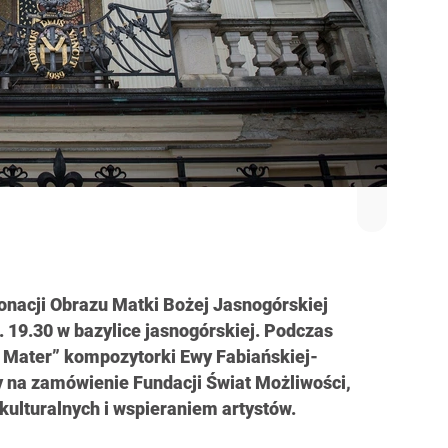
ronacji Obrazu Matki Bożej Jasnogórskiej
. 19.30 w bazylice jasnogórskiej. Podczas
 Mater” kompozytorki Ewy Fabiańskiej-
 na zamówienie Fundacji Świat Możliwości,
kulturalnych i wspieraniem artystów.