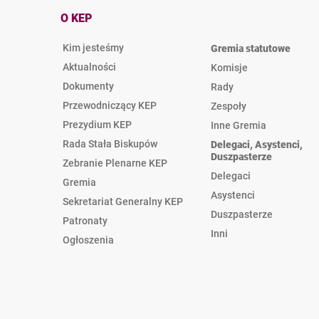
O KEP
Kim jesteśmy
Gremia statutowe
Aktualności
Komisje
Dokumenty
Rady
Przewodniczący KEP
Zespoły
Prezydium KEP
Inne Gremia
Rada Stała Biskupów
Delegaci, Asystenci,
Duszpasterze
Zebranie Plenarne KEP
Delegaci
Gremia
Asystenci
Sekretariat Generalny KEP
Duszpasterze
Patronaty
Inni
Ogłoszenia