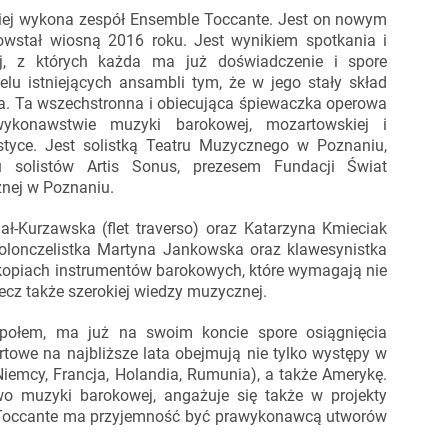
skiej wykona zespół Ensemble Toccante. Jest on nowym
owstał wiosną 2016 roku. Jest wynikiem spotkania i
ej, z których każda ma już doświadczenie i spore
elu istniejących ansambli tym, że w jego stały skład
. Ta wszechstronna i obiecująca śpiewaczka operowa
wykonawstwie muzyki barokowej, mozartowskiej i
styce. Jest solistką Teatru Muzycznego w Poznaniu,
u solistów Artis Sonus, prezesem Fundacji Świat
znej w Poznaniu.
ł-Kurzawska (flet traverso) oraz Katarzyna Kmieciak
iolonczelistka Martyna Jankowska oraz klawesynistka
 kopiach instrumentów barokowych, które wymagają nie
lecz także szerokiej wiedzy muzycznej.
połem, ma już na swoim koncie spore osiągnięcia
rtowe na najbliższe lata obejmują nie tylko występy w
Niemcy, Francja, Holandia, Rumunia), a także Amerykę.
 muzyki barokowej, angażuje się także w projekty
Toccante ma przyjemność być prawykonawcą utworów