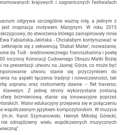
renomowanych krajowych i zagranicznych festiwalach
 sacrum odgrywa szczególnie ważną rolę, a jednym z
 jest inspiracja motywem Maryjnym. W roku 2015
skrzypcowy, do stworzenia którego zainspirowały mnie
la Ewa Fabiańska-Jelińska - Chciałabym kontynuować w
etknięcie się z sekwencją ‘Stabat Mater’, rozważanie,
one da Todi - średniowiecznego franciszkanina i poetę
300 rocznicy Koronacji Cudownego Obrazu Matki Bożej
i na prezentacji utworu na Jasnej Górze, co może być
mponowanie utworu stanie się przyczynkiem do
enia na aspekt łączenia tradycji i nowoczesności, tak
ię sopranu oraz instrumenty dawne – flet traverso,
, klawesyn. Z jednej strony wykorzystane zostaną
 sferę brzmieniową stanie się innowacyjne poprzez
orskich. Walor edukacyjny przejawia się w połączeniu
ze współczesnym językiem kompozytorskim. W muzyce
 (m.in. Karol Szymanowski, Henryk Mikołaj Górecki,
, nie odnajdziemy wielu współczesnych muzycznych
wieczną”.