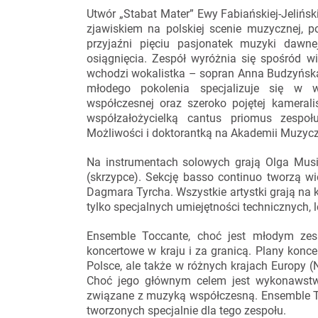
Utwór „Stabat Mater” Ewy Fabiańskiej-Jeliń
zjawiskiem na polskiej scenie muzycznej, p
przyjaźni pięciu pasjonatek muzyki dawn
osiągnięcia. Zespół wyróżnia się spośród wi
wchodzi wokalistka – sopran Anna Budzyńska
młodego pokolenia specjalizuje się w 
współczesnej oraz szeroko pojętej kamerali
współzałożycielką cantus priomus zespoł
Możliwości i doktorantką na Akademii Muzyc
Na instrumentach solowych grają Olga Musia
(skrzypce). Sekcję basso continuo tworzą w
Dagmara Tyrcha. Wszystkie artystki grają na
tylko specjalnych umiejętności technicznych, 
Ensemble Toccante, choć jest młodym zes
koncertowe w kraju i za granicą. Plany konce
Polsce, ale także w różnych krajach Europy (
Choć jego głównym celem jest wykonawstwo
związane z muzyką współczesną. Ensemble 
tworzonych specjalnie dla tego zespołu.