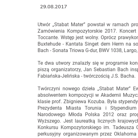
29.08.2017
Utwór „Stabat Mater” powstał w ramach pro
Zamówienia Kompozytorskie 2017. Koncert
Toccante. Wstęp jest wolny. Oprócz prawykon
Buxtehude - Kantata Singet dem Herrn na so
Bach - Sonata Triowa G-dur, BWV 1038, Largo, 
Te dwa utwory znalazły się w programie konc
piszą organizatorzy, Jan Sebastian Bach ins
Fabiańska-Jelińska - twórczością J.S. Bacha.
Twórczyni nowego dzieła „Stabat Mater” Ew
absolwentem kompozycji w Akademii Muzycz
klasie prof. Zbigniewa Kozuba. Była stypen
Prezydenta Miasta Torunia i Stypendium 
Narodowego Młoda Polska 2012 oraz progr
Wyższego. Jest laureatką licznych krajowyc
Konkursu Kompozytorskiego im. Tadeusza O
perkusyjny organizowanym przez Oklahoma Ci