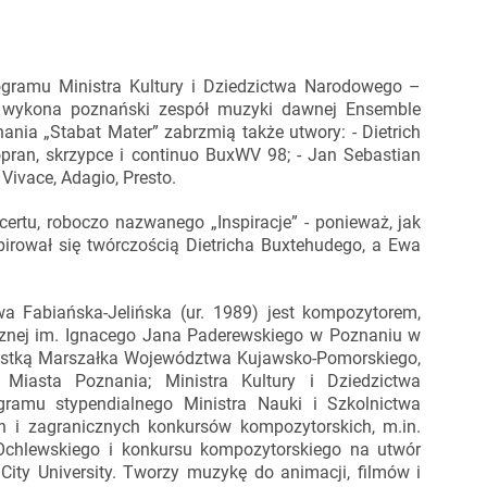
gramu Ministra Kultury i Dziedzictwa Narodowego –
 wykona poznański zespół muzyki dawnej Ensemble
ania „Stabat Mater” zabrzmią także utwory: - Dietrich
pran, skrzypce i continuo BuxWV 98; - Jan Sebastian
Vivace, Adagio, Presto.
ertu, roboczo nazwanego „Inspiracje” - ponieważ, jak
pirował się twórczością Dietricha Buxtehudego, a Ewa
a Fabiańska-Jelińska (ur. 1989) jest kompozytorem,
nej im. Ignacego Jana Paderewskiego w Poznaniu w
dystką Marszałka Województwa Kujawsko-Pomorskiego,
Miasta Poznania; Ministra Kultury i Dziedzictwa
amu stypendialnego Ministra Nauki i Szkolnictwa
h i zagranicznych konkursów kompozytorskich, m.in.
chlewskiego i konkursu kompozytorskiego na utwór
ty University. Tworzy muzykę do animacji, filmów i