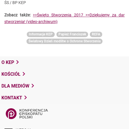
ŚS / BP KEP
Zobacz także:
>>Święto Stworzenia 2017
>>Dziękujemy za dar
stworzenia! (video-archiwum)
Informacje KEP
Papież Franciszek
REFA
Światowy Dzień modlitw o Ochrone Stworzenia
O KEP
KOŚCIÓŁ
DLA MEDIÓW
KONTAKT