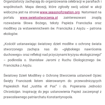
Organizatorzy zachęcają do organizowania celebracji w parafiach i
wspólnotach. Mapa diecezji, które zgłosiły swój udział w akcji
widoczna jest na stronie
www.seasonofcreation.org
. Natomiast na
portalu
www.swietostworzenia.pl
zainteresowani znajdą
rozważania Słowa Bożego, teksty Papieża Franciszka oraz
modlitwy za wstawiennictwem św. Franciszka z Asyżu – patrona
ekologów.
„Kościół ustanawiając światowy dzień modlitw o ochronę świata
stworzonego zachęca nas do «głębokiego nawrócenia
duchowego» oraz refleksji nad przyczynami kryzysu ekologicznego”
– podkreśla o. Stanisław Jaromi z Ruchu Ekologicznego św.
Franciszka z Asyżu.
Światowy Dzień Modlitwy o Ochronę Stworzenia ustanowił Ojciec
Święty Franciszek listem skierowanym do przewodniczących
Papieskich Rad „Iustitia et Pax” i ds. Popierania Jedności
Chrześcijan. Inspirację do jego ustanowienia Papież zaczerpnął z
prawosławnego patriarchatu Konstantynopola.