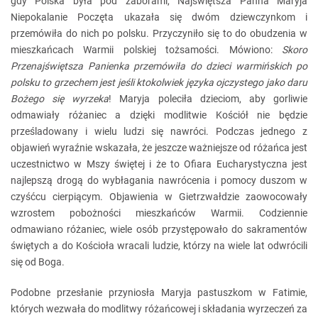
gdy Polska była pod zaborami, Najświętsza Panna Maryja
Niepokalanie Poczęta ukazała się dwóm dziewczynkom i
przemówiła do nich po polsku. Przyczyniło się to do obudzenia w
mieszkańcach Warmii polskiej tożsamości. Mówiono:
Skoro
Przenajświętsza Panienka przemówiła do dzieci warmińskich po
polsku to grzechem jest jeśli ktokolwiek języka ojczystego jako daru
Bożego się wyrzeka
! Maryja poleciła dzieciom, aby gorliwie
odmawiały różaniec a dzięki modlitwie Kościół nie będzie
prześladowany i wielu ludzi się nawróci. Podczas jednego z
objawień wyraźnie wskazała, że jeszcze ważniejsze od różańca jest
uczestnictwo w Mszy świętej i że to Ofiara Eucharystyczna jest
najlepszą drogą do wybłagania nawrócenia i pomocy duszom w
czyśćcu cierpiącym. Objawienia w Gietrzwałdzie zaowocowały
wzrostem pobożności mieszkańców Warmii. Codziennie
odmawiano różaniec, wiele osób przystępowało do sakramentów
świętych a do Kościoła wracali ludzie, którzy na wiele lat odwrócili
się od Boga.
Podobne przesłanie przyniosła Maryja pastuszkom w Fatimie,
których wezwała do modlitwy różańcowej i składania wyrzeczeń za