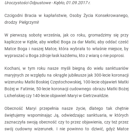
Uroczystości Odpustowe - Kębło, 01.09.2017 r.
Czcigodni Bracia w kapłaństwie, Osoby Życia Konsekrowanego,
drodzy Pielgrzymi!
W pierwszą sobotę września, jak co roku, gromadzimy się przy
kapliczce w Kęble, aby wielbić Boga za dar Matki, aby oddać cześć
Matce Boga i naszej Matce, która wybrała to właśnie miejsce, by
wypraszać u Boga zdroje łask każdemu, kto z wiarą o nie poprosi.
Kochani, w tym roku nasze myśli biegną do wielu sanktuariów
maryjnych ze względu na okrągłe jubileusze jak 300-lecie koronacji
wizerunku Matki Boskiej Częstochowskiej, 100-lecie objawień Matki
Bożej w Fatimie, 50-lecie koronacji cudownego obrazu Matki Bożej
Licheńskiej czy 140-lecie objawień Maryi w Gietrzwałdzie.
Obecność Maryi przepełnia nasze życie, dlatego tak chętnie
świętujemy wspominając Ją, odwiedzając sanktuaria, w których
zaznaczyła swoją obecność czy to przez objawienia, czy też przez
swój cudowny wizerunek. I nie powinno to dziwić, gdyż Matce