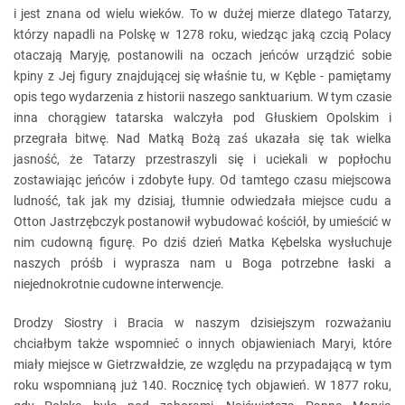
i jest znana od wielu wieków. To w dużej mierze dlatego Tatarzy,
którzy napadli na Polskę w 1278 roku, wiedząc jaką czcią Polacy
otaczają Maryję, postanowili na oczach jeńców urządzić sobie
kpiny z Jej figury znajdującej się właśnie tu, w Kęble - pamiętamy
opis tego wydarzenia z historii naszego sanktuarium. W tym czasie
inna chorągiew tatarska walczyła pod Głuskiem Opolskim i
przegrała bitwę. Nad Matką Bożą zaś ukazała się tak wielka
jasność, że Tatarzy przestraszyli się i uciekali w popłochu
zostawiając jeńców i zdobyte łupy. Od tamtego czasu miejscowa
ludność, tak jak my dzisiaj, tłumnie odwiedzała miejsce cudu a
Otton Jastrzębczyk postanowił wybudować kościół, by umieścić w
nim cudowną figurę. Po dziś dzień Matka Kębelska wysłuchuje
naszych próśb i wyprasza nam u Boga potrzebne łaski a
niejednokrotnie cudowne interwencje.
Drodzy Siostry i Bracia w naszym dzisiejszym rozważaniu
chciałbym także wspomnieć o innych objawieniach Maryi, które
miały miejsce w Gietrzwałdzie, ze względu na przypadającą w tym
roku wspomnianą już 140. Rocznicę tych objawień. W 1877 roku,