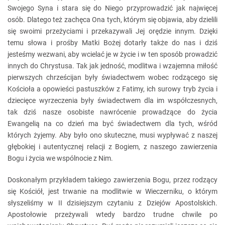
Swojego Syna i stara się do Niego przyprowadzić jak najwięcej
osób. Dlatego też zachęca Ona tych, którym się objawia, aby dzielili
się swoimi przeżyciami i przekazywali Jej orędzie innym. Dzięki
temu słowa i prośby Matki Bożej dotarły także do nas i dziś
jesteśmy wezwani, aby wcielać je w życie i w ten sposób prowadzić
innych do Chrystusa. Tak jak jedność, modlitwa i wzajemna miłość
pierwszych chrześcijan były świadectwem wobec rodzącego się
Kościoła a opowieści pastuszków z Fatimy, ich surowy tryb życia i
dziecięce wyrzeczenia były świadectwem dla im współczesnych,
tak dziś nasze osobiste nawrócenie prowadzące do życia
Ewangelią na co dzień ma być świadectwem dla tych, wśród
których żyjemy. Aby było ono skuteczne, musi wypływać z naszej
głębokiej i autentycznej relacji z Bogiem, z naszego zawierzenia
Bogu i życia we wspólnocie z Nim.
Doskonałym przykładem takiego zawierzenia Bogu, przez rodzący
się Kościół, jest trwanie na modlitwie w Wieczerniku, o którym
słyszeliśmy w II dzisiejszym czytaniu z Dziejów Apostolskich.
Apostołowie przeżywali wtedy bardzo trudne chwile po