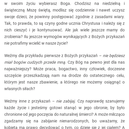
w swoim życiu wybierasz Boga. Chodzisz na niedzielną i
świąteczną Mszę świętą, modlisz się codziennie i nawet uczysz
swoje dzieci, że powinny postępować zgodnie z zasadami wiary.
Tak, to prawda, to są czyny godne ucznia Chrystusa i należy się z
nich cieszyć i je kontynuować. Ale jak wiele jeszcze mamy do
zrobienia? Ilu jeszcze wymogów wynikających z Bożych przykazań
nie potrafimy wcielić w nasze życie?
Weźmy dla przykładu pierwsze z Bożych przykazań –
nie będziesz
miał bogów cudzych przede mną
. Czy Bóg na pewno jest dla nas
najważniejszy? Może praca, bogactwo, inny człowiek, doczesne
szczęście przeszkadzają nam na drodze do ostatecznego celu,
którym jest nasze zbawienie, a którego nie możemy osiągnąć o
własnych siłach?
Weźmy inne z przykazań –
nie zabijaj
. Czy naprawdę szanujemy
każde życie i jesteśmy gotowi stanąć w jego obronie, by było
chronione od jego poczęcia do naturalnej śmierci? A może milcząco
zgadzamy się na zabijanie nienarodzonych, bo uważamy, że
kobieta ma prawo decydować o tym, co dzieje się z jej ciałem? A