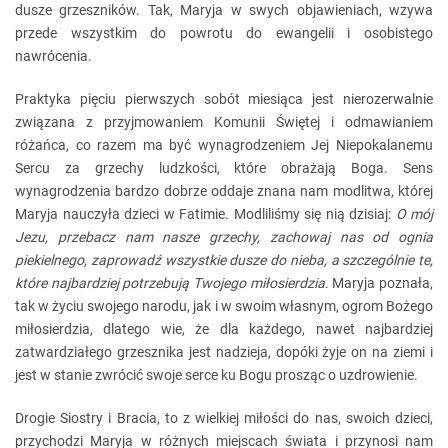
dusze grzeszników. Tak, Maryja w swych objawieniach, wzywa
przede wszystkim do powrotu do ewangelii i osobistego
nawrócenia.
Praktyka pięciu pierwszych sobót miesiąca jest nierozerwalnie
związana z przyjmowaniem Komunii Świętej i odmawianiem
różańca, co razem ma być wynagrodzeniem Jej Niepokalanemu
Sercu za grzechy ludzkości, które obrażają Boga. Sens
wynagrodzenia bardzo dobrze oddaje znana nam modlitwa, której
Maryja nauczyła dzieci w Fatimie. Modliliśmy się nią dzisiaj:
O mój
Jezu, przebacz nam nasze grzechy, zachowaj nas od ognia
piekielnego, zaprowadź wszystkie dusze do nieba, a szczególnie te,
które najbardziej potrzebują Twojego miłosierdzia
. Maryja poznała,
tak w życiu swojego narodu, jak i w swoim własnym, ogrom Bożego
miłosierdzia, dlatego wie, że dla każdego, nawet najbardziej
zatwardziałego grzesznika jest nadzieja, dopóki żyje on na ziemi i
jest w stanie zwrócić swoje serce ku Bogu prosząc o uzdrowienie.
Drogie Siostry i Bracia, to z wielkiej miłości do nas, swoich dzieci,
przychodzi Maryja w różnych miejscach świata i przynosi nam