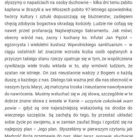
słyszymy o napaściach na osoby duchowne – kilka dni temu zabito
kapłana w Brazylii a we Włoszech pobito 97-letniego spowiednika;
twórcy kultury i sztuki dopuszczają się bluźnierstw; zaślepieni
chęcią zdobycia bogactwa okradają kościoły. Ludzie nie cofają się
nawet przed profanacją Najświętszego Sakramentu. Jak mówi,
obecny wśród nas, zacny i kochany ks. infułat Jan Pęzioł –
egzorcysta i wieloletni kustosz Wąwolnickiego sanktuarium – w
ciągu ostatnich lat znacznie wzrosła liczba osób opętanych a
przyczyn takiego stanu rzeczy upatruje się w tym, że współczesna
cywilizacja wiele trudu wkłada w to, aby wmówić ludziom, że
szatan nie istnieje. On zaś nieustannie walczy z Bogiem o każdą
duszę, o każdego z nas. Dlatego tak ważna jest dla nas obecność w
naszym życiu Maryi, Jej matczyna troska i nieustanne nawoływanie
do nawrócenia. Musimy wsłuchać się w Jej słowa, szczególnie w te
dobrze znane słowa z wesela w Kanie –
uczyńcie cokolwiek wam
powie
– gdyż są one najważniejszą wskazówką na drodze do
wiecznego szczęścia. Są zachętą do tego, by przestać układać
sobie życie po swojemu, a w zamian zaufać Bogu i zgodzić się na
najlepszy plan – Jego plan. Słyszeliśmy w pierwszym czytaniu jak
Mądrość Boża przemawia do nas:
Więc teraz, synowie, słuchajcie