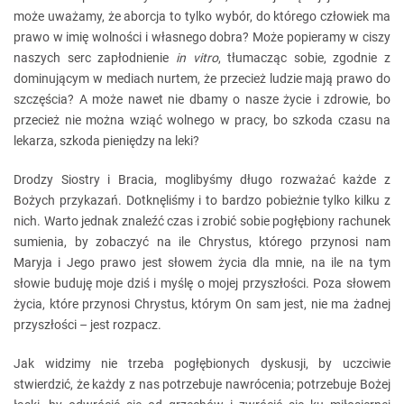
może uważamy, że aborcja to tylko wybór, do którego człowiek ma
prawo w imię wolności i własnego dobra? Może popieramy w ciszy
naszych serc zapłodnienie
in vitro
, tłumacząc sobie, zgodnie z
dominującym w mediach nurtem, że przecież ludzie mają prawo do
szczęścia? A może nawet nie dbamy o nasze życie i zdrowie, bo
przecież nie można wziąć wolnego w pracy, bo szkoda czasu na
lekarza, szkoda pieniędzy na leki?
Drodzy Siostry i Bracia, moglibyśmy długo rozważać każde z
Bożych przykazań. Dotknęliśmy i to bardzo pobieżnie tylko kilku z
nich. Warto jednak znaleźć czas i zrobić sobie pogłębiony rachunek
sumienia, by zobaczyć na ile Chrystus, którego przynosi nam
Maryja i Jego prawo jest słowem życia dla mnie, na ile na tym
słowie buduję moje dziś i myślę o mojej przyszłości. Poza słowem
życia, które przynosi Chrystus, którym On sam jest, nie ma żadnej
przyszłości – jest rozpacz.
Jak widzimy nie trzeba pogłębionych dyskusji, by uczciwie
stwierdzić, że każdy z nas potrzebuje nawrócenia; potrzebuje Bożej