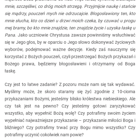
mnie, szczęśliwi, co dróg moich strzegą. Przyjmijcie naukę i stańcie
się mądrzy, pouczeń mych nie odrzucajcie. Błogosławiony ten, kto
mnie słucha, kto co dzień u drzwi moich czeka, by czuwać u progu
mej bramy, bo kto mnie znajdzie, ten znajdzie życie i uzyska łaskę u
Pana
. Jako uczniowie Chrystusa zawsze powinniśmy wsłuchiwać
się w Jego głos, by w oparciu o Jego słowo dokonywać życiowych
wyborów, podejmować ważne decyzje. Kiedy zaś nauczymy się
korzystać z Bożych pouczeń, czyli przestrzegać Bożych przykazań i
Bożego prawa, będziemy błogosławieni i otrzymamy od Boga
łaskę.
Czy jest to łatwe zadanie? Z pozoru może nam się tak wydawać.
Myślimy może, że skoro staramy się żyć zgodnie z 10-cioma
przykazaniami Bożymi, jesteśmy blisko królestwa niebieskiego. Ale
czy tak jest na pewno? Czy jesteśmy gotowi zaryzykować
wszystko, aby wypełnić Bożą wolę? Czy potrafimy swoim życiem
wypełniać najważniejsze przykazanie – przykazanie miłości Boga i
bliźniego? Czy potrafimy trwać przy Bogu mimo wszystko? Czy
potrafimy uczynić cokolwiek nam powie?