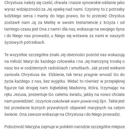
Chrystusa należy się cześć, chwała i nasze synowskie oddanie jako
wyraz wdzięczności za Jej opiekę nad nami. Czynimy to z potrzeby
ludzkiego serca i mamy do tego prawo, bo to przecież Chrystus
zostawił nam Ją za Matkę w swoim testamencie z krzyża i od
tamtego czasu jest Ona z nami i dla nas, wskazuje na swojego Syna
i do Niego nas prowadzi, u Niego się wstawia za nami w naszych
życiowych potrzebach.
Te wszystkie szczególne znaki Jej obecności pośród nas wskazują
na miłość Maryi do każdego człowieka i na Jej matczyną troskę o
nasz los w codziennych radościach i smutkach. Jak przed wiekami
zaniosła Chrystusa św. Elżbiecie, tak teraz pragnie wnosić Go do
życia każdego z nas, bez wyjątku. Widać to również w przepięknej
figurze tak drogiej nam Kębelskiej Madonny, która, trzymając na
ręku Jezusa, prezentuje Go całemu światu, jakby na nowo chciała
nam powiedzieć:
Uczyńcie cokolwiek wam powie mój Syn.
Takie jest
też przesłanie licznych prywatnych objawień maryjnych na całym
świecie. Ona zawsze wskazuje na Chrystusa i do Niego prowadzi.
Pobożność Maryjna zajmuje w polskim narodzie szczególne miejsce