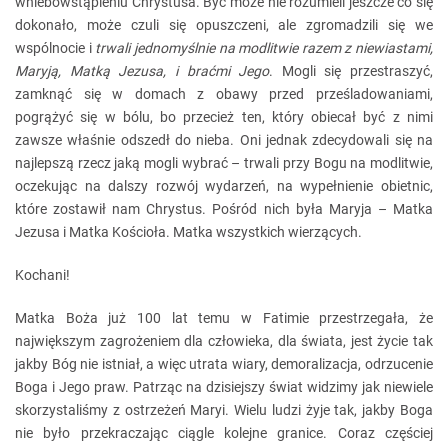
wniebowstąpieniu Chrystusa. Być może nie rozumieli jeszcze co się
dokonało, może czuli się opuszczeni, ale zgromadzili się we
wspólnocie i
trwali jednomyślnie na modlitwie razem z niewiastami,
Maryją, Matką Jezusa, i braćmi Jego
. Mogli się przestraszyć,
zamknąć się w domach z obawy przed prześladowaniami,
pogrążyć się w bólu, bo przecież ten, który obiecał być z nimi
zawsze właśnie odszedł do nieba. Oni jednak zdecydowali się na
najlepszą rzecz jaką mogli wybrać – trwali przy Bogu na modlitwie,
oczekując na dalszy rozwój wydarzeń, na wypełnienie obietnic,
które zostawił nam Chrystus. Pośród nich była Maryja – Matka
Jezusa i Matka Kościoła. Matka wszystkich wierzących.
Kochani!
Matka Boża już 100 lat temu w Fatimie przestrzegała, że
największym zagrożeniem dla człowieka, dla świata, jest życie tak
jakby Bóg nie istniał, a więc utrata wiary, demoralizacja, odrzucenie
Boga i Jego praw. Patrząc na dzisiejszy świat widzimy jak niewiele
skorzystaliśmy z ostrzeżeń Maryi. Wielu ludzi żyje tak, jakby Boga
nie było przekraczając ciągle kolejne granice. Coraz częściej