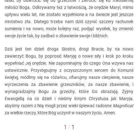
łaski, by odwrócić się od grzechów i zwrócić się ku miłosiernej
miłości Boga. Odkrywamy też z łatwością, że orędzie Maryi, mimo
upływu wielu lat, nie zostało wypełnione a na świecie jest jeszcze
mnóstwo zła. Dlatego trzeba nam dziś czynić szczery rachunek
sumienia i na nowo, może kolejny raz, podjąć wysiłek, by zmienić
swoje życie tak, by zadbać o zbawienie swoje i bliźnich.
Dziś jest ten dzień droga Siostro, drogi Bracie, by na nowo
zawierzyć Bogu, by poprosić Maryję o nowe siły i krok po kroku
wypełniać Jej orędzie. Nie zapominajmy do czego Ona wzywa nas
ustawicznie. Przystępujmy z oczyszczonym sercem do Komunii
świętej, módlmy się na różańcu, ofiarujmy nasze cierpienie, nasze
wyrzeczenia za zbawienie grzeszników, za nasze zbawienie, i
wynagradzajmy Bogu za grzechy, które Go obrażają. Żyjmy
Ewangelią na co dzień i nieśmy innym Chrystusa jak Maryja,
abyśmy razem z Nią mogli przez wieki śpiewać radosne
Magnificat
za wielkie rzeczy, które Bóg uczynił w naszym życiu. Amen.
/
1
1