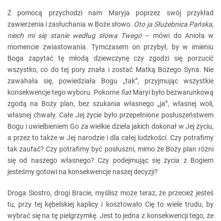
Z pomocą przychodzi nam Maryja poprzez swój przykład
zawierzenia i zasłuchania w Boże słowo.
Oto ja Służebnica Pańska,
niech mi się stanie według słowa Twego
– mówi do Anioła w
momencie zwiastowania. Tymczasem on przybył, by w imieniu
Boga zapytać tę młodą dziewczynę czy zgodzi się porzucić
wszystko, co do tej pory znała i zostać Matką Bożego Syna. Nie
zawahała się, powiedziała Bogu „tak”, przyjmując wszystkie
konsekwencje tego wyboru. Pokorne
fiat
Maryi było bezwarunkową
zgodą na Boży plan, bez szukania własnego „ja”, własnej woli,
własnej chwały. Całe Jej życie było przepełnione posłuszeństwem
Bogu i uwielbieniem Go za wielkie dzieła jakich dokonał w Jej życiu,
a przez to także w Jej narodzie i dla całej ludzkości. Czy potrafimy
tak zaufać? Czy potrafimy być posłuszni, mimo że Boży plan różni
się od naszego własnego? Czy podejmując się życia z Bogiem
jesteśmy gotowi na konsekwencje naszej decyzji?
Droga Siostro, drogi Bracie, myślisz może teraz, że przecież jesteś
tu, przy tej kębelskiej kaplicy i kosztowało Cię to wiele trudu, by
wybrać się na tę pielgrzymkę. Jest to jedna z konsekwencji tego, że