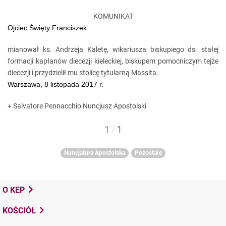
KOMUNIKAT
Ojciec Święty Franciszek
mianował ks. Andrzeja Kaletę, wikariusza biskupiego ds. stałej
formacji kapłanów diecezji kieleckiej, biskupem pomocniczym tejże
diecezji i przydzielił mu stolicę tytularną Massita.
Warszawa, 8 listopada 2017 r.
+ Salvatore Pennacchio
Nuncjusz Apostolski
/
1
1
Nuncjatura Apostolska
Pozostałe
O KEP
KOŚCIÓŁ