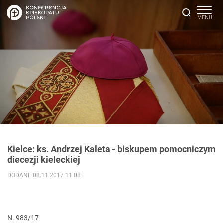
Kielce: ks. Andrzej Kaleta - biskupem pomocniczym
diecezji kieleckiej
DODANE 08.11.2017 11:08
N. 983/17