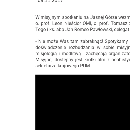
09.11.2017
W misyjnym spotkaniu na Jasnej Górze wezmą u
o. prof. Leon Nieścior OMI, o. prof. Tomas
Togo i ks. abp Jan Romeo Pawłowski, delegat d
- Nie może Was tam zabraknąć! Spotykamy si
doświadczenie rozbudzania w sobie misyj
misjologią i modlitwą - zachęcają organizato
Misyjnej dostępny jest krótki film z osobis
sekretarza krajowego PUM.