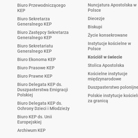
Nuncjatura Apostolska w
Biuro Przewodniczącego
Polsce
KEP
Diecezje
Biuro Sekretarza
Generalnego KEP
Biskupi
Biuro Zastępcy Sekretarza
Życie konsekrowane
Generalnego KEP
Instytucje kościelne w
Biuro Sekretariatu
Polsce
Generalnego KEP
Kościół w świecie
Biuro Ekonoma KEP
Stolica Apostolska
Biuro Prasowe KEP
Kościelne instytucje
Biuro Prawne KEP
międzynarodowe
Biuro Delegata KEP ds.
Duszpasterstwo polonijn
Duszpasterstwa Emigracji
Polskiej
Polskie instytucje koście
za granicą
Biuro Delegata KEP ds.
Ochrony Dzieci i Młodzieży
Biuro KEP ds. Unii
Europejskiej
Archiwum KEP