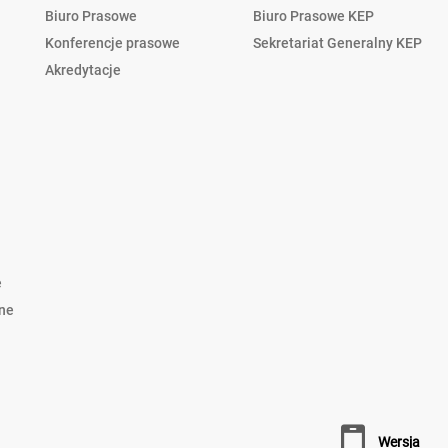
Biuro Prasowe
Biuro Prasowe KEP
Konferencje prasowe
Sekretariat Generalny KEP
Akredytacje
e
lne
wersja