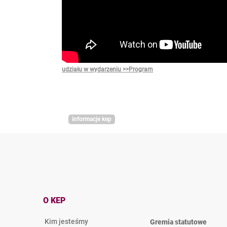
udziału w wydarzeniu
>>Program
informacje kep
O KEP
Kim jesteśmy
Gremia statutowe