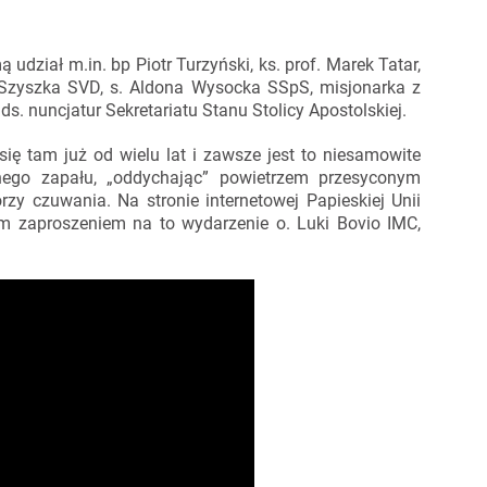
dział m.in. bp Piotr Turzyński, ks. prof. Marek Tatar,
z Szyszka SVD, s. Aldona Wysocka SSpS, misjonarka z
s. nuncjatur Sekretariatu Stanu Stolicy Apostolskiej.
ę tam już od wielu lat i zawsze jest to niesamowite
nego zapału, „oddychając” powietrzem przesyconym
rzy czuwania. Na stronie internetowej Papieskiej Unii
tym zaproszeniem na to wydarzenie o. Luki Bovio IMC,