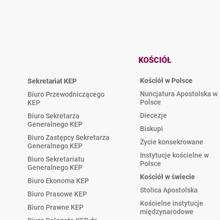
KOŚCIÓŁ
Kościół w Polsce
Sekretariat KEP
Nuncjatura Apostolska w
Biuro Przewodniczącego
Polsce
KEP
Diecezje
Biuro Sekretarza
Generalnego KEP
Biskupi
Biuro Zastępcy Sekretarza
Życie konsekrowane
Generalnego KEP
Instytucje kościelne w
Biuro Sekretariatu
Polsce
Generalnego KEP
Kościół w świecie
Biuro Ekonoma KEP
Stolica Apostolska
Biuro Prasowe KEP
Kościelne instytucje
Biuro Prawne KEP
międzynarodowe