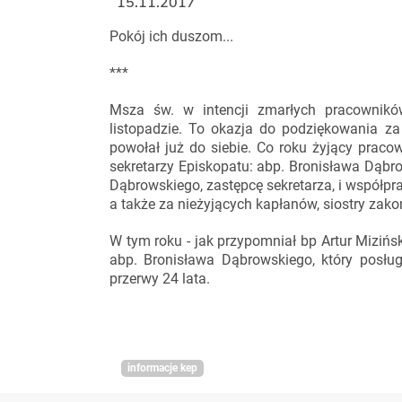
15.11.2017
Pokój ich duszom...
***
Msza św. w intencji zmarłych pracownikó
listopadzie. To okazja do podziękowania za
powołał już do siebie. Co roku żyjący praco
sekretarzy Episkopatu: abp. Bronisława Dąb
Dąbrowskiego, zastępcę sekretarza, i współpr
a także za nieżyjących kapłanów, siostry zak
W tym roku - jak przypomniał bp Artur Mizińsk
abp. Bronisława Dąbrowskiego, który posłu
przerwy 24 lata.
informacje kep