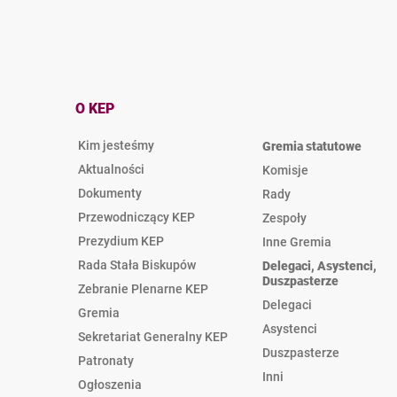
O KEP
Kim jesteśmy
Gremia statutowe
Aktualności
Komisje
Dokumenty
Rady
Przewodniczący KEP
Zespoły
Prezydium KEP
Inne Gremia
Rada Stała Biskupów
Delegaci, Asystenci,
Duszpasterze
Zebranie Plenarne KEP
Delegaci
Gremia
Asystenci
Sekretariat Generalny KEP
Duszpasterze
Patronaty
Inni
Ogłoszenia