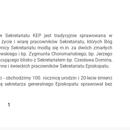
w Sekretariatu KEP jest tradycyjnie sprawowana w
 życie i wiarę pracowników Sekretariatu, których Bóg
wnicy Sekretariatu modlą się m.in. za dwóch zmarłych
rowskiego i bp. Zygmunta Choromańskiego, bp. Jerzego
acującego blisko z Sekretariatem bp. Czesława Domina,
onne i świeckich pracowników Sekretariatu Episkopatu.
i - obchodzimy 100. rocznicę urodzin i 20-lecie śmierci
gę sekretarza generalnego Episkopatu sprawował bez
1