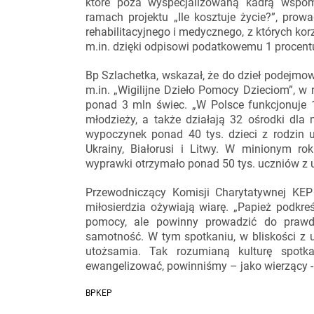
które poza wyspecjalizowaną kadrą wspoma
ramach projektu „Ile kosztuje życie?”, prow
rehabilitacyjnego i medycznego, z których kor
m.in. dzięki odpisowi podatkowemu 1 procent
Bp Szlachetka, wskazał, że do dzieł podejmow
m.in. „Wigilijne Dzieło Pomocy Dzieciom”, 
ponad 3 mln świec. „W Polsce funkcjonuje 18
młodzieży, a także działają 32 ośrodki dla
wypoczynek ponad 40 tys. dzieci z rodzin ub
Ukrainy, Białorusi i Litwy. W minionym rok
wyprawki otrzymało ponad 50 tys. uczniów z u
Przewodniczący Komisji Charytatywnej KEP
miłosierdzia ożywiają wiarę. „Papież podkre
pomocy, ale powinny prowadzić do prawdz
samotność. W tym spotkaniu, w bliskości z 
utożsamia. Tak rozumianą kulturę spot
ewangelizować, powinniśmy – jako wierzący -
BPKEP