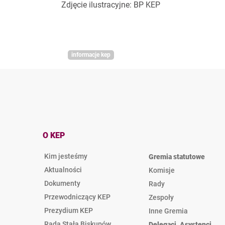
Zdjęcie ilustracyjne: BP KEP
informacje kep
O KEP
Kim jesteśmy
Gremia statutowe
Aktualności
Komisje
Dokumenty
Rady
Przewodniczący KEP
Zespoły
Prezydium KEP
Inne Gremia
Rada Stała Biskupów
Delegaci, Asystenci,