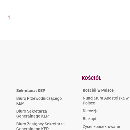
1
KOŚCIÓŁ
Kościół w Polsce
Sekretariat KEP
Nuncjatura Apostolska w
Biuro Przewodniczącego
Polsce
KEP
Diecezje
Biuro Sekretarza
Generalnego KEP
Biskupi
Biuro Zastępcy Sekretarza
Życie konsekrowane
Generalnego KEP