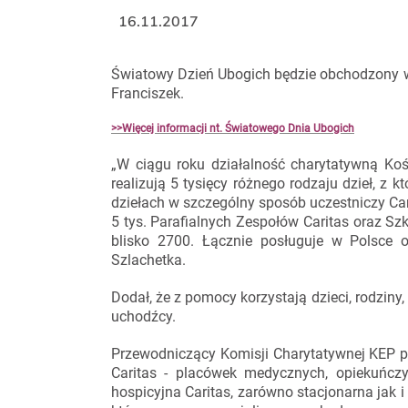
16.11.2017
Światowy Dzień Ubogich będzie obchodzony w 
Franciszek.
>>Więcej informacji nt. Światowego Dnia Ubogich
„W ciągu roku działalność charytatywną Koś
realizują 5 tysięcy różnego rodzaju dzieł, z
dziełach w szczególny sposób uczestniczy Car
5 tys. Parafialnych Zespołów Caritas oraz Szk
blisko 2700. Łącznie posługuje w Polsce o
Szlachetka.
Dodał, że z pomocy korzystają dzieci, rodziny, 
uchodźcy.
Przewodniczący Komisji Charytatywnej KEP po
Caritas - placówek medycznych, opiekuńczyc
hospicyjna Caritas, zarówno stacjonarna jak 