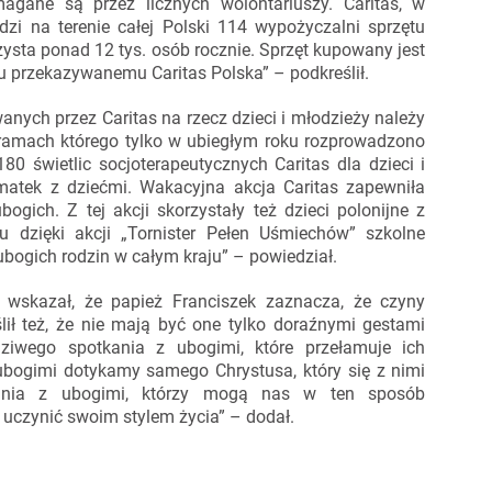
gane są przez licznych wolontariuszy. Caritas, w
adzi na terenie całej Polski 114 wypożyczalni sprzętu
zysta ponad 12 tys. osób rocznie. Sprzęt kupowany jest
u przekazywanemu Caritas Polska” – podkreślił.
anych przez Caritas na rzecz dzieci i młodzieży należy
w ramach którego tylko w ubiegłym roku rozprowadzono
0 świetlic socjoterapeutycznych Caritas dla dzieci i
 matek z dziećmi. Wakacyjna akcja Caritas zapewniła
ogich. Z tej akcji skorzystały też dzieci polonijne z
u dzięki akcji „Tornister Pełen Uśmiechów” szkolne
bogich rodzin w całym kraju” – powiedział.
 wskazał, że papież Franciszek zaznacza, że czyny
ślił też, że nie mają być one tylko doraźnymi gestami
iwego spotkania z ubogimi, które przełamuje ich
ubogimi dotykamy samego Chrystusa, który się z nimi
kania z ubogimi, którzy mogą nas w ten sposób
 uczynić swoim stylem życia” – dodał.