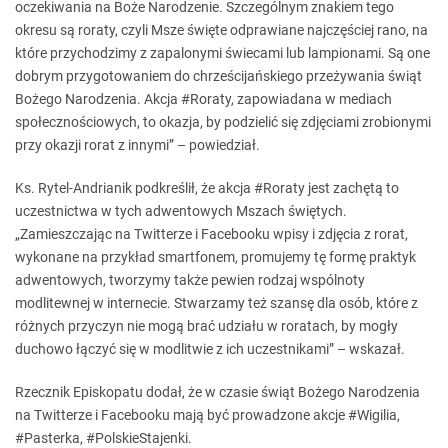
oczekiwania na Boże Narodzenie. Szczególnym znakiem tego
okresu są roraty, czyli Msze święte odprawiane najczęściej rano, na
które przychodzimy z zapalonymi świecami lub lampionami. Są one
dobrym przygotowaniem do chrześcijańskiego przeżywania świąt
Bożego Narodzenia. Akcja #Roraty, zapowiadana w mediach
społecznościowych, to okazja, by podzielić się zdjęciami zrobionymi
przy okazji rorat z innymi” – powiedział.
Ks. Rytel-Andrianik podkreślił, że akcja #Roraty jest zachętą to
uczestnictwa w tych adwentowych Mszach świętych.
„Zamieszczając na Twitterze i Facebooku wpisy i zdjęcia z rorat,
wykonane na przykład smartfonem, promujemy tę formę praktyk
adwentowych, tworzymy także pewien rodzaj wspólnoty
modlitewnej w internecie. Stwarzamy też szansę dla osób, które z
różnych przyczyn nie mogą brać udziału w roratach, by mogły
duchowo łączyć się w modlitwie z ich uczestnikami” – wskazał.
Rzecznik Episkopatu dodał, że w czasie świąt Bożego Narodzenia
na Twitterze i Facebooku mają być prowadzone akcje #Wigilia,
#Pasterka, #PolskieStajenki.