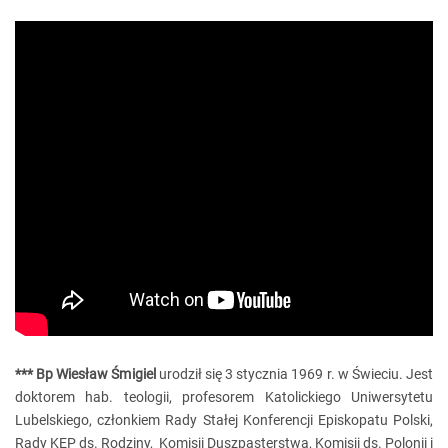
*** Bp Wiesław Śmigiel
urodził się 3 stycznia 1969 r. w Świeciu. Jest
doktorem hab. teologii, profesorem Katolickiego Uniwersytetu
Lubelskiego, członkiem Rady Stałej Konferencji Episkopatu Polski,
Rady KEP ds. Rodziny, Komisji Duszpasterstwa, Komisji ds. Polonii i