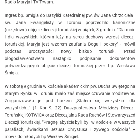
Radio Maryja i TV Trwam.
Ingres bp. Śmigla do Bazyliki Katedralnej pw. św Jana Chrzciciela i
św. Jana Ewangelisty w Toruniu poprzedziło kanoniczne
(urzędowe) objęcie diecezji toruńskiej w piątek, 8 grudnia. "Dla mnie
i dla wszystkich, którym leży na sercu duchowy wzrost diecezji
toruńskiej, Maryja jest wzorem zaufania Bogu i pokory" - mówił
podczas uroczystości nowy biskup toruński. Przed
błogosławieństwem nastąpiło podpisanie dokumentów
potwierdzających objęcie diecezji toruńskiej przez bp. Wiesława
Śmigla.
W sobotę 9 grudnia w kościele akademickim pw. Ducha Świętego na
Starym Rynku w Toruniu miało zaś miejsce czuwanie modlitewne.
Zorganizowało je pod hasłem „Stałem się wszystkim dla
wszystkich…” (1 Kor 9, 22) Duszpasterstwo Młodzieży Diecezji
Toruńskiej KOTWICA oraz Diecezjalna Rada Ruchów i Stowarzyszeń
Diecezji Toruńskiej. "Pragnę, abyście byli, byli w Kościele, w waszych
parafiach, świadkami Jezusa Chrystusa i żywego Kościoła" –
mówił do młodych bp Wiesław Śmigiel.