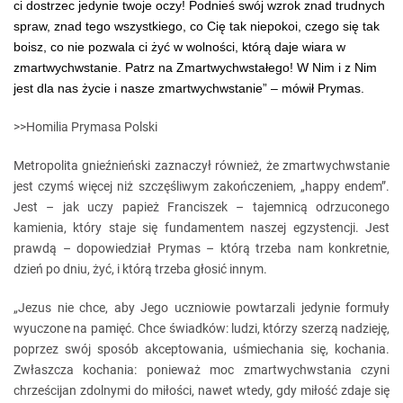
ci dostrzec jedynie twoje oczy! Podnieś swój wzrok znad trudnych
spraw, znad tego wszystkiego, co Cię tak niepokoi, czego się tak
boisz, co nie pozwala ci żyć w wolności, którą daje wiara w
zmartwychwstanie. Patrz na Zmartwychwstałego! W Nim i z Nim
jest dla nas życie i nasze zmartwychwstanie” – mówił Prymas.
>>Homilia Prymasa Polski
Metropolita gnieźnieński zaznaczył również, że zmartwychwstanie
jest czymś więcej niż szczęśliwym zakończeniem, „happy endem”.
Jest – jak uczy papież Franciszek – tajemnicą odrzuconego
kamienia, który staje się fundamentem naszej egzystencji. Jest
prawdą – dopowiedział Prymas – którą trzeba nam konkretnie,
dzień po dniu, żyć, i którą trzeba głosić innym.
„Jezus nie chce, aby Jego uczniowie powtarzali jedynie formuły
wyuczone na pamięć. Chce świadków: ludzi, którzy szerzą nadzieję,
poprzez swój sposób akceptowania, uśmiechania się, kochania.
Zwłaszcza kochania: ponieważ moc zmartwychwstania czyni
chrześcijan zdolnymi do miłości, nawet wtedy, gdy miłość zdaje się