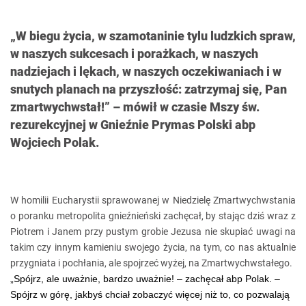
„W biegu życia, w szamotaninie tylu ludzkich spraw,
w naszych sukcesach i porażkach, w naszych
nadziejach i lękach, w naszych oczekiwaniach i w
snutych planach na przyszłość: zatrzymaj się, Pan
zmartwychwstał!” – mówił w czasie Mszy św.
rezurekcyjnej w Gnieźnie Prymas Polski abp
Wojciech Polak.
W homilii Eucharystii sprawowanej w Niedzielę Zmartwychwstania
o poranku metropolita gnieźnieński zachęcał, by stając dziś wraz z
Piotrem i Janem przy pustym grobie Jezusa nie skupiać uwagi na
takim czy innym kamieniu swojego życia, na tym, co nas aktualnie
przygniata i pochłania, ale spojrzeć wyżej, na Zmartwychwstałego.
„Spójrz, ale uważnie, bardzo uważnie! – zachęcał abp Polak. –
Spójrz w górę, jakbyś chciał zobaczyć więcej niż to, co pozwalają