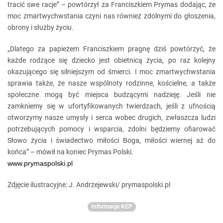
tracić swe racje” – powtórzył za Franciszkiem Prymas dodając, że
moc zmartwychwstania czyni nas również zdolnymi do głoszenia,
obrony i służby życiu.
„Dlatego za papieżem Franciszkiem pragnę dziś powtórzyć, że
każde rodzące się dziecko jest obietnicą życia, po raz kolejny
okazującego się silniejszym od śmierci. I moc zmartwychwstania
sprawia także, że nasze wspólnoty rodzinne, kościelne, a także
społeczne mogą być miejsca budzącymi nadzieję. Jeśli nie
zamkniemy się w ufortyfikowanych twierdzach, jeśli z ufnością
otworzymy nasze umysły i serca wobec drugich, zwłaszcza ludzi
potrzebujących pomocy i wsparcia, zdolni będziemy ofiarować
Słowo życia i świadectwo miłości Boga, miłości wiernej aż do
końca” – mówił na koniec Prymas Polski.
www.prymaspolski.pl
Zdjęcie ilustracyjne: J. Andrzejewski/ prymaspolski.pl
Informacje KEP