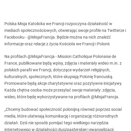
Polska Misja Katolicka we Francji rozpoczyna działalność w
mediach społecznościowych, otwierając swoje profile na Twitterze i
Facebooku - @MisjaFrancja. Będzie można na nich znaleźć
informacje oraz relacje z życia Kościoła we Francji i Polonii.
Na profilach @MisjaFrancja - Mission Catholique Polonaise de
France, publikowane będą wpisy, zdjęcia i materiały wideo m.in. z
polskich parafii we Francji, dotyczące wydarzeń religijnych,
kulturalnych, społecznych, które skupiają Polonię francuską.
Promowane będą akcje charytatywne oraz pozytywne inicjatywy.
Każda chętna osoba może przesyłać swoje materiały: zdjęcia,
wideo, które będę wykorzystywane na profilach @MisjaFrancja.
„Chcemy budować społeczność polonijną również poprzez social
media, które ułatwiają komunikację i organizację różnorodnych
działań. Dziś nie sposób pomijać tego wielkiego narzędzia
internetowego w działalności duszpasterskiej i ewangelizacji.