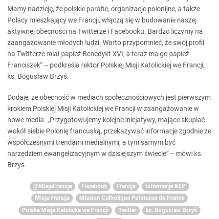
Mamy nadzieję, że polskie parafie, organizacje polonijne, a także
Polacy mieszkający we Francji, włączą się w budowanie naszej
aktywnej obecności na Twitterze i Facebooku. Bardzo liczymy na
zaangażowanie młodych ludzi. Warto przypomnieć, że swój profil
na Twitterze miał papież Benedykt XVI, a teraz ma go papież
Franciszek” – podkreśla rektor Polskiej Misji Katolickiej we Francji,
ks. Bogusław Brzyś.
Dodaje, że obecność w mediach społecznościowych jest pierwszym
krokiem Polskiej Misji Katolickiej we Francji w zaangażowanie w
nowe media. „Przygotowujemy kolejne inicjatywy, mające skupiać
wokół siebie Polonię francuską, przekazywać informacje zgodnie ze
współczesnymi trendami medialnymi, a tym samym być
narzędziem ewangelizacyjnym w dzisiejszym świecie” – mówi ks.
Brzyś.
@MisjaFrancja
Facebook
Francja
Informacje KEP
Misja Francja
Mission Catholique Polonaise de France
Polska Misja Katolicka we Francji
Twitter
ks. Bogusław Brzyś