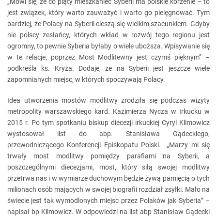
„Mówi się, że co piąty mieszkaniec Syberii ma polskie korzenie – to
jest związek, który warto zauważyć i warto go pielęgnować. Tym
bardziej, że Polacy na Syberii cieszą się wielkim szacunkiem. Gdyby
nie polscy zesłańcy, których wkład w rozwój tego regionu jest
ogromny, to pewnie Syberia byłaby o wiele uboższa. Wpisywanie się
w te relacje, poprzez Most Modlitewny jest czymś pięknym” –
podkreśla ks. Kryża. Dodaje, że na Syberii jest jeszcze wiele
zapomnianych miejsc, w których spoczywają Polacy.
Idea utworzenia mostów modlitwy zrodziła się podczas wizyty
metropolity warszawskiego kard. Kazimierza Nycza w Irkucku w
2015 r. Po tym spotkaniu biskup diecezji irkuckiej Cyryl Klimowicz
wystosował list do abp. Stanisława Gądeckiego,
przewodniczącego Konferencji Episkopatu Polski. „Marzy mi się
trwały most modlitwy pomiędzy parafiami na Syberii, a
poszczególnymi diecezjami, most, który siłą swojej modlitwy
przetrwa nas i w wymiarze duchowym będzie żywą pamięcią o tych
milionach osób mających w swojej biografii rozdział zsyłki. Mało na
świecie jest tak wymodlonych miejsc przez Polaków jak Syberia” –
napisał bp Klimowicz. W odpowiedzi na list abp Stanisław Gądecki