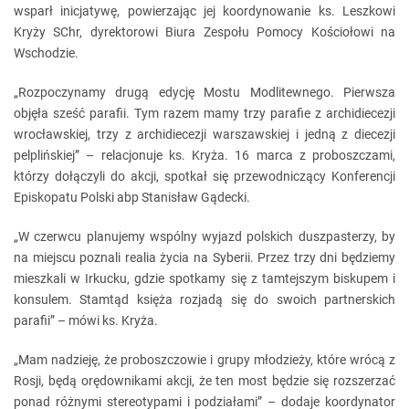
wsparł inicjatywę, powierzając jej koordynowanie ks. Leszkowi
Kryży SChr, dyrektorowi Biura Zespołu Pomocy Kościołowi na
Wschodzie.
„Rozpoczynamy drugą edycję Mostu Modlitewnego. Pierwsza
objęła sześć parafii. Tym razem mamy trzy parafie z archidiecezji
wrocławskiej, trzy z archidiecezji warszawskiej i jedną z diecezji
pelplińskiej” – relacjonuje ks. Kryża. 16 marca z proboszczami,
którzy dołączyli do akcji, spotkał się przewodniczący Konferencji
Episkopatu Polski abp Stanisław Gądecki.
„W czerwcu planujemy wspólny wyjazd polskich duszpasterzy, by
na miejscu poznali realia życia na Syberii. Przez trzy dni będziemy
mieszkali w Irkucku, gdzie spotkamy się z tamtejszym biskupem i
konsulem. Stamtąd księża rozjadą się do swoich partnerskich
parafii” – mówi ks. Kryża.
„Mam nadzieję, że proboszczowie i grupy młodzieży, które wrócą z
Rosji, będą orędownikami akcji, że ten most będzie się rozszerzać
ponad różnymi stereotypami i podziałami” – dodaje koordynator