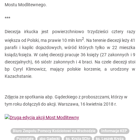
Mostu Modlitewnego.
***
Diecezja irkucka jest powierzchniowo trzydzieści cztery razy
2
większa od Polski, ma prawie 10 mln km
. Na terenie diecezji leży 41
parafii i kaplic dojazdowych, wśród których tylko w 22 mieszka
ksiądz/księża. W całej diecezji pracuje 36 księży (27 zakonnych i 9
diecezjalnych), 66 sióstr zakonnych i 4 braci. Na czele diecezji stoi
bp Cyryl Klimowicz, mający polskie korzenie, a urodzony w
Kazachstanie.
Zdjęcia ze spotkania abp. Gądeckiego z proboszczami, którzy w
tym roku dołączyli do akcji. Warszawa, 16 kwietnia 2018 r.
Biuro Zespołu Pomocy Kościołowi na Wschodzie
Informacje KEP
Pozostałe
abp Gądecki
ks. Kryża SChr
ks. Leszek Kryża