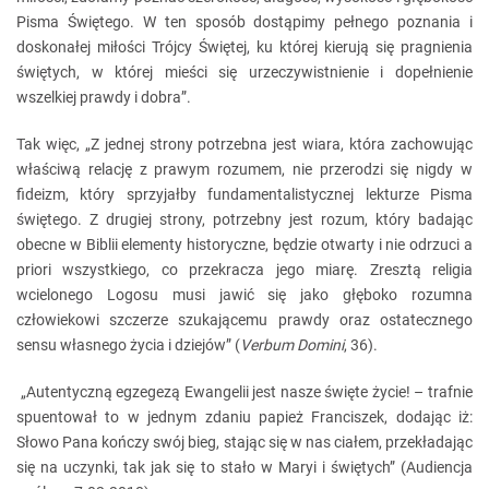
Pisma Świętego. W ten sposób dostąpimy pełnego poznania i
doskonałej miłości Trójcy Świętej, ku której kierują się pragnienia
świętych, w której mieści się urzeczywistnienie i dopełnienie
wszelkiej prawdy i dobra”.
Tak więc, „Z jednej strony potrzebna jest wiara, która zachowując
właściwą relację z prawym rozumem, nie przerodzi się nigdy w
fideizm, który sprzyjałby fundamentalistycznej lekturze Pisma
świętego. Z drugiej strony, potrzebny jest rozum, który badając
obecne w Biblii elementy historyczne, będzie otwarty i nie odrzuci a
priori wszystkiego, co przekracza jego miarę. Zresztą religia
wcielonego Logosu musi jawić się jako głęboko rozumna
człowiekowi szczerze szukającemu prawdy oraz ostatecznego
sensu własnego życia i dziejów” (
Verbum Domini
, 36).
„Autentyczną egzegezą Ewangelii jest nasze święte życie! – trafnie
spuentował to w jednym zdaniu papież Franciszek, dodając iż:
Słowo Pana kończy swój bieg, stając się w nas ciałem, przekładając
się na uczynki, tak jak się to stało w Maryi i świętych” (Audiencja