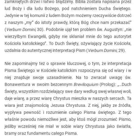
zamkniętych drzwi i łatwo błądzimy. Biblia została napisana przez
lud Boży i dla ludu Bożego, pod natchnieniem Ducha Świętego.
Jedynie w tej komunii z ludem Bożym możemy rzeczywiście dotrzeć
z naszym „my” do istoty prawdy, którą Bóg chce nam przekazać”
(
Verbum Domini
, 30). Podobnie ujął ten problem św. Augustyn: „nie
wierzyłbym Ewangelii, gdyby nie skłaniał mnie do tego autorytet
Kościoła katolickiego”. To Duch Święty, ożywiający życie Kościoła,
uzdalnia do autentycznej interpretacji Pism (
Verbum Domini
, 29).
Nie zapominajmy też o sprawie kluczowej, o tym, że interpretacja
Pisma Świętego w Kościele katolickim rozpoczyna się od wiary i w
niej znajduje swoje uzasadnienie. Na to zwracał uwagę św.
Bonawentura w swoim bezcennym
Breviloquium
(Prolog): „…Duch
Święty, wszystkim rozdzielający swe dary według swej własnej woli,
daje wiarę, a przez wiarę Chrystus mieszka w naszych sercach. Ta
wiara jest znajomością Jezusa Chrystusa. Z niej, jakby ze źródła,
wypływa pewność i rozumienie całego Pisma świętego. Z tego
właśnie powodu niemożliwe jest, aby ktoś mógł zrozumieć Pismo,
jeśliby wcześniej nie miał w sobie wiary Chrystusa jako światła,
bramy oraz fundamentu całego Pisma.