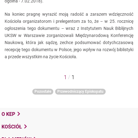
ogólna - 7.02.2018).
Na koniec pragnę wyrazić moją radość a zarazem wdzięczność
Kościoła organizatorom i prelegentom za to, że – w 25. rocznicę
ogłoszenia tego dokumentu – wraz z Instytutem Nauk Biblijnych
UKSW w Warszawie zorganizowali Międzynarodową Konferencję
Naukową, która jak sądzę, zechce podsumować dotychczasową
recepcję tego dokumentu w Polsce, jego wpływ na rozwój biblistyki
a przede wszystkim na życie Kościoła.
/
1
1
Pozostałe
Przewodniczący Episkopatu
O KEP
KOŚCIÓŁ