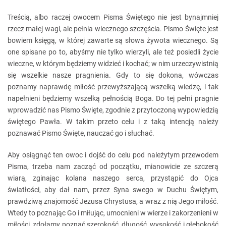
Treścią, albo raczej owocem Pisma Świętego nie jest bynajmniej
rzecz małej wagi, ale pełnia wiecznego szczęścia. Pismo Święte jest
bowiem księgą, w której zawarte są słowa żywota wiecznego. Są
one spisane po to, abyśmy nie tylko wierzyli, ale też posiedli życie
wieczne, w którym będziemy widzieć i kochać; w nim urzeczywistnią
się wszelkie nasze pragnienia. Gdy to się dokona, wówczas
poznamy naprawdę miłość przewyższającą wszelką wiedzę, i tak
napełnieni będziemy wszelką pełnością Boga. Do tej pełni pragnie
wprowadzić nas Pismo Święte, zgodnie z przytoczoną wypowiedzią
świętego Pawła. W takim przeto celu i z taką intencją należy
poznawać Pismo Święte, nauczać go i słuchać.
Aby osiągnąć ten owoc i dojść do celu pod należytym przewodem
Pisma, trzeba nam zacząć od początku, mianowicie ze szczerą
wiarą, zginając kolana naszego serca, przystąpić do Ojca
światłości, aby dał nam, przez Syna swego w Duchu Świętym,
prawdziwą znajomość Jezusa Chrystusa, a wraz z nią Jego miłość.
Wtedy to poznając Go i miłując, umocnieni w wierze i zakorzenieni w
miłości, zdołamy poznać szerokość, długość, wysokość i głębokość