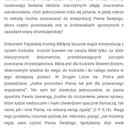
naukowego badania tekstów starożytnych uległy znacznemu
udoskonaleniu, choć jednocześnie rodzi się pytanie, w jakiej mierze
te metody można zastosować do interpretacji Pisma Świętego,
skoro często powstawały one w środowiskach sprzecznych z
zasadami wiary chrześcijańskiej?
Dokument Papieskiej Komisji Biblijnej słusznie wiąże interpretację z
życiem Kościoła. Kościół bowiem nie uważa Biblii tylko za zbiór
historycznych dokumentów, przedstawiających początki
powstania chrześcijaństwa. Biblia jest dla Kościoła Słowem Bożym,
skierowanym właśnie do niego, do Kościoła i do całego świata w
jego dzisiejszej postaci. W Drugim Liście św. Piotra jest
powiedziane: „żadne proroctwo Pisma nie jest dla prywatnego
wyjaśnienia”. Ten sam list stwierdza jednocześnie, że pisma
apostoła Pawła zawierają „trudne do zrozumienia pewne sprawy,
które ludzie niedouczeni i mało utwierdzeni opacznie tłumaczą, tak
samo jak i inne Pisma, na własną swoją zgubę” (2 P 3,16). Wagę
tego problemu rozumiał później św. Hieronim, pisząc: „nie możemy
nigdy sami czytać Pisma Świętego. Spotykamy zbyt wiele