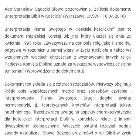
Abp Stanisław Gądecki Słowo pozdrowienia. 25-lecie dokumentu
„Interpretacja Biblii w Kościele” (Warszawa, UKSW – 18.04.2018)
„Interpretacja Pisma Świętego w Kościele katolickim” jest to
dokument Papieskiej Komisji Biblijnej, który ukazał się dnia 23
kwietnia 1993 roku. „Zważywszy na doniosłą rolę, jaką Pismo św.
odgrywa w rozumieniu samej wiary w życiu Kościoła a także we
wzajemnych relacjach chrześcijan z wyznawcami innych religii,
Papieska Komisja Biblijna uznała za wskazane wypowiedzieć się na
ten temat” (Wprowadzenie do dokumentu).
Dokument ten składa się z czterech rozdziałów. Pierwszy obejmuje
krótki opis współczesnych metod oraz sposobów czytania i
interpretowania Pisma Świętego. Drugi dotyka świata
hermeneutyki, tj. teoretycznych kryteriów interpretacji tekstu
natchnionego. Trzeci zwraca uwagę na aspekty charakterystyczne
dla katolickiej interpretacji Biblii w kontekście relacji z innymi
dyscyplinami teologicznymi. Wreszcie ostatni rozdział podaje
zasady aktualizacji Słowa Bożego oraz mówi o roli Biblii w życiu