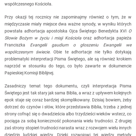
współczesnego Kościoła.
Przy okazji tej rocznicy nie zapominajmy również o tym, że w
międzyczasie miały miejsce dwa ważne synody, w wyniku których
powstała adhortacja apostolska Ojca Świętego Benedykta XVI
O
Słowie Bożym w życiu i misji Kościoła
oraz adhortacja papieża
Franciszka
Evangelii gaudium o głoszeniu Ewangelii we
współczesnym świecie.
Obie te adhortacje nie tylko dotykają
problematyki interpretacji Pisma Świętego, ale są również krokiem
naprzód w stosunku do tego, co było zawarte w dokumencie
Papieskiej Komisji Biblijnej.
Zasadniczy temat tego dokumentu, czyli interpretacja Pisma
Świętego jest tak stary jak sama Biblia, a wraz z upływem kolejnych
epok staje się coraz bardziej skomplikowany. Dzisiaj bowiem, żeby
dotrzeć do czynów i słów, które przedstawia Biblia, trzeba z jednej
strony cofnąć się o dwadzieścia albo trzydzieści wieków wstecz, co
pociąga za sobą konieczność pokonania wielu trudności. Z drugiej
zaś strony stopień trudności narasta wraz z rozwojem wielu innych
dziedzin ludzkiej wiedzy. Dzięki rozwojowi tej wiedzy metody