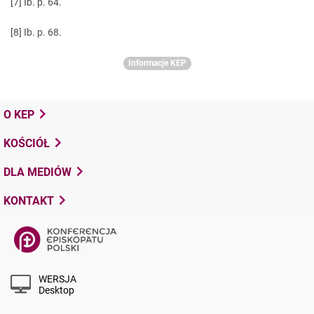
[7]
Ib. p. 64.
[8]
Ib. p. 68.
Informacje KEP
O KEP
KOŚCIÓŁ
DLA MEDIÓW
KONTAKT
WERSJA
Desktop