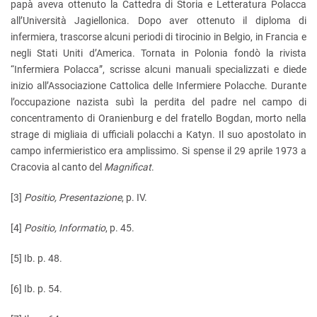
papà aveva ottenuto la Cattedra di Storia e Letteratura Polacca
all’Università Jagiellonica. Dopo aver ottenuto il diploma di
infermiera, trascorse alcuni periodi di tirocinio in Belgio, in Francia e
negli Stati Uniti d’America. Tornata in Polonia fondò la rivista
“Infermiera Polacca”, scrisse alcuni manuali specializzati e diede
inizio all’Associazione Cattolica delle Infermiere Polacche. Durante
l’occupazione nazista subì la perdita del padre nel campo di
concentramento di Oranienburg e del fratello Bogdan, morto nella
strage di migliaia di ufficiali polacchi a Katyn. Il suo apostolato in
campo infermieristico era amplissimo. Si spense il 29 aprile 1973 a
Cracovia al canto del
Magnificat
.
[3]
Positio, Presentazione
, p. IV.
[4]
Positio, Informatio
, p. 45.
[5]
Ib. p. 48.
[6]
Ib. p. 54.