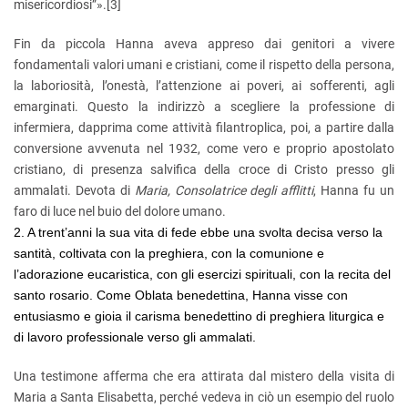
misericordiosi”».
[3]
Fin da piccola Hanna aveva appreso dai genitori a vivere
fondamentali valori umani e cristiani, come il rispetto della persona,
la laboriosità, l’onestà, l’attenzione ai poveri, ai sofferenti, agli
emarginati. Questo la indirizzò a scegliere la professione di
infermiera, dapprima come attività filantroplica, poi, a partire dalla
conversione avvenuta nel 1932, come vero e proprio apostolato
cristiano, di presenza salvifica della croce di Cristo presso gli
ammalati. Devota di
Maria, Consolatrice degli
afflitti
, Hanna fu un
faro di luce nel buio del dolore umano.
2. A trent’anni la sua vita di fede ebbe una svolta decisa verso la
santità, coltivata con la preghiera, con la comunione e
l’adorazione eucaristica, con gli esercizi spirituali, con la recita del
santo rosario. Come Oblata benedettina, Hanna visse con
entusiasmo e gioia il carisma benedettino di preghiera liturgica e
di lavoro professionale verso gli ammalati.
Una testimone afferma che era attirata dal mistero della visita di
Maria a Santa Elisabetta, perché vedeva in ciò un esempio del ruolo