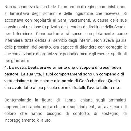
Non nascondeva la sua fede. In un tempo di regime comunista, non
si lamentava degli scherni e delle ingiustizie che riceveva. Si
accostava con regolarità ai Santi Sacramenti. A causa delle sue
convinzioni religiose fu privata della carica di direttrice della Scuola
per Infermiere. Ciononostante si spese completamente come
infermiera tutta dedita al servizio degli infermi. Non aveva paura
delle pressioni del partito, era capace di difendere con coraggio le
sue convinzioni e di organizzare periodicamente gli esercizi spirituali
per gli infermi.
4. La nostra Beata era veramente una discepola di Gesù, buon
pastore. La sua vita, i suoi comportamenti sono un compendio di
virtù cristiane tutte ispirate alle parole di Gesù che dice: Quello
cha avete fatto al più piccolo dei miei fratelli, l’avete fatto a me.
Contemplando la figura di Hanna, chiana sugli ammalati,
apprendiamo anche noi a chinarci sugli indigenti, ad aver cura di
coloro che hanno bisogno di conforto, di sostegno, di
incoraggiamento, di aiuto.