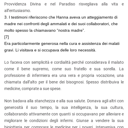
Provvidenza Divina e nel Paradiso risvegliava alla vita e
all’entusiasmo.
3. I testimoni riferiscono che Hanna aveva un atteggiamento di
madre nei confronti degli ammalati e dei suoi collaboratori, che
molto spesso la chiamavano “nostra madre”.
[7]
Era particolarmente generosa nella cura e assistenza dei malati
gravi. Li visitava e si occupava delle loro necessità.
Lo faceva con semplicità e cordialità perché considerava il malato
come il bene supremo, come suo fratello e sua sorella. La
professione di infermiera era una vera e propria vocazione, una
chiamata dall’alto per il bene dei bisognosi. Spesso distribuiva le
medicine, comprate a sue spese.
Non badava alla stanchezza e alla sua salute. Donava agli altri con
generosità il suo tempo, la sua intelligenza, la sua cultura,
collaborando attivamente con quanti si occupavano per alleviare e
migliorare le condizioni degli infermi. Giunse a vendere la sua
bigiotteria per comprare le medicine per i poveri. Interveniva con