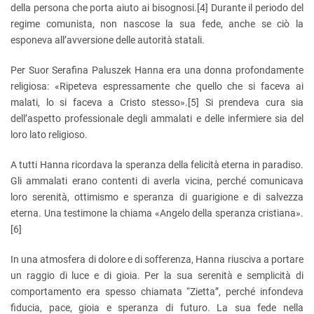
della persona che porta aiuto ai bisognosi.
[4]
Durante il periodo del
regime comunista, non nascose la sua fede, anche se ciò la
esponeva all’avversione delle autorità statali.
Per Suor Serafina Paluszek Hanna era una donna profondamente
religiosa: «Ripeteva espressamente che quello che si faceva ai
malati, lo si faceva a Cristo stesso».
[5]
Si prendeva cura sia
dell’aspetto professionale degli ammalati e delle infermiere sia del
loro lato religioso.
A tutti Hanna ricordava la speranza della felicità eterna in paradiso.
Gli ammalati erano contenti di averla vicina, perché comunicava
loro serenità, ottimismo e speranza di guarigione e di salvezza
eterna. Una testimone la chiama «Angelo della speranza cristiana».
[6]
In una atmosfera di dolore e di sofferenza, Hanna riusciva a portare
un raggio di luce e di gioia. Per la sua serenità e semplicità di
comportamento era spesso chiamata “Zietta”, perché infondeva
fiducia, pace, gioia e speranza di futuro. La sua fede nella