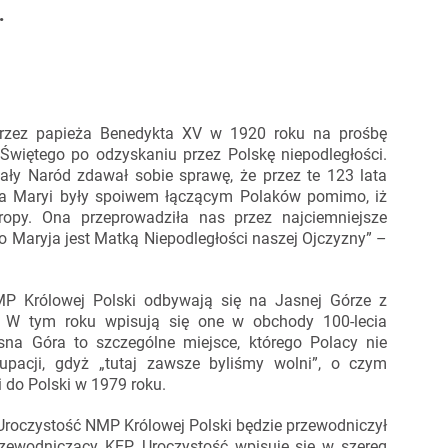
.
przez papieża Benedykta XV w 1920 roku na prośbę
 Świętego po odzyskaniu przez Polskę niepodległości.
cały Naród zdawał sobie sprawę, że przez te 123 lata
na Maryi były spoiwem łączącym Polaków pomimo, iż
ropy. Ona przeprowadziła nas przez najciemniejsze
o Maryja jest Matką Niepodległości naszej Ojczyzny” –
MP Królowej Polski odbywają się na Jasnej Górze z
i. W tym roku wpisują się one w obchody 100-lecia
sna Góra to szczególne miejsce, którego Polacy nie
pacji, gdyż „tutaj zawsze byliśmy wolni”, o czym
 do Polski w 1979 roku.
Uroczystość NMP Królowej Polski będzie przewodniczył
rzewodniczący KEP. Uroczystość wpisuje się w szereg