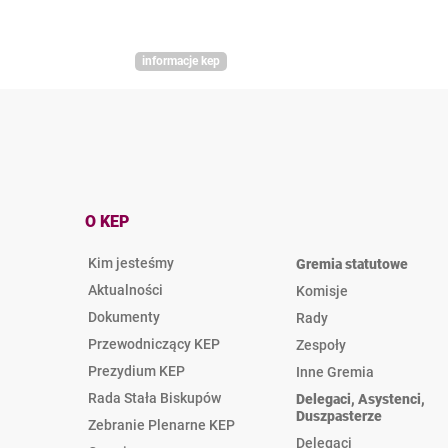
informacje kep
O KEP
Kim jesteśmy
Gremia statutowe
Aktualności
Komisje
Dokumenty
Rady
Przewodniczący KEP
Zespoły
Prezydium KEP
Inne Gremia
Rada Stała Biskupów
Delegaci, Asystenci,
Duszpasterze
Zebranie Plenarne KEP
Delegaci