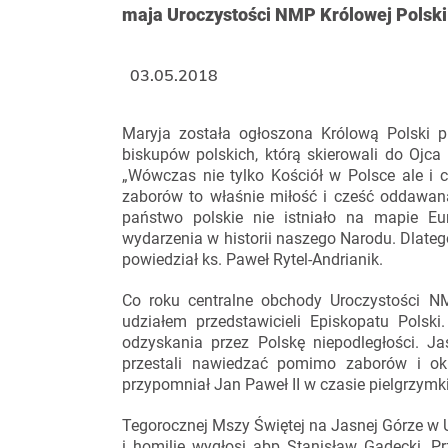
maja Uroczystości NMP Królowej Polski
03.05.2018
Maryja została ogłoszona Królową Polski 
biskupów polskich, którą skierowali do Ojca
„Wówczas nie tylko Kościół w Polsce ale i 
zaborów to właśnie miłość i cześć oddawa
państwo polskie nie istniało na mapie Eu
wydarzenia w historii naszego Narodu. Dlateg
powiedział ks. Paweł Rytel-Andrianik.
Co roku centralne obchody Uroczystości N
udziałem przedstawicieli Episkopatu Polsk
odzyskania przez Polskę niepodległości. Ja
przestali nawiedzać pomimo zaborów i oku
przypomniał Jan Paweł II w czasie pielgrzymki
Tegorocznej Mszy Świętej na Jasnej Górze w 
i homilię wygłosi abp Stanisław Gądecki, P