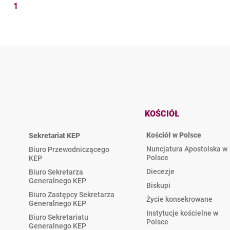
1
KOŚCIÓŁ
Kościół w Polsce
Sekretariat KEP
Nuncjatura Apostolska w
Biuro Przewodniczącego
Polsce
KEP
Diecezje
Biuro Sekretarza
Generalnego KEP
Biskupi
Biuro Zastępcy Sekretarza
Życie konsekrowane
Generalnego KEP
Instytucje kościelne w
Biuro Sekretariatu
Polsce
Generalnego KEP