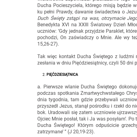
Ducha Pocieszyciela, którego misją będzie 
ku pełni Prawdy, dawanie świadectwa o Jezusi
Duch Święty zstąpi na was, otrzymacie Jeg
Benedykta XVI na XXIII Światowy Dzień Mło
uczniów: ‘Gdy jednak przyjdzie Paraklet, któ
pochodzi, On zaświadczy o Mnie. Ale wy też
15,26-27).
Tak więc kontakt Ducha Świętego z ludźmi 
zesłania w dniu Pięćdziesiątnicy, czyli 50 dn
PIĘĆDZIESIĄTNICA
a. Pierwsze wlanie Ducha Świętego dokonuje
podczas spotkania Zmartwychwstałego Chrys
dnia tygodnia, tam gdzie przebywali ucznio
przyszedł Jezus, stanął pośrodku i rzekł do n
bok. Uradowali się zatem uczniowie ujrzawsz
Ojciec Mnie posłał, tak i Ja was posyłam’. Po 
Ducha Świętego! Którym odpuścicie grzech
zatrzymane’ ” (J 20,19-23).