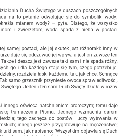
 działania Ducha Świętego w duszach poszczególnych
ada na to pytanie odwołując się do symboliki wody:
określa mianem wody? – pyta. Dlatego, że wszystko
oślinom i zwierzętom; woda spada z nieba w postaci
samej postaci, ale jej skutek jest różnoraki: inny w
urze daje się odczuwać jej wpływ, a jest on zawsze ten
 Także i deszcz jest zawsze taki sam i nie spada różny,
cych go i dla każdego staje się tym, czego potrzebuje.
dzielny, rozdziela łaski każdemu tak, jak chce. Schnące
Tak samo grzesznik przyniesie owoce sprawiedliwości,
 Świętego. Jeden i ten sam Duch Święty działa w różny
ł innego oświeca natchnieniem proroczym; temu daje
askę tłumaczenia Pisma. Jednego wzmacnia darem
sierdzia; tego zachęca do postów i uczy wytrwania w
emskich; innego jeszcze przygotowuje na męczeństwo;
k taki sam, jak napisano: "Wszystkim objawia się Duch