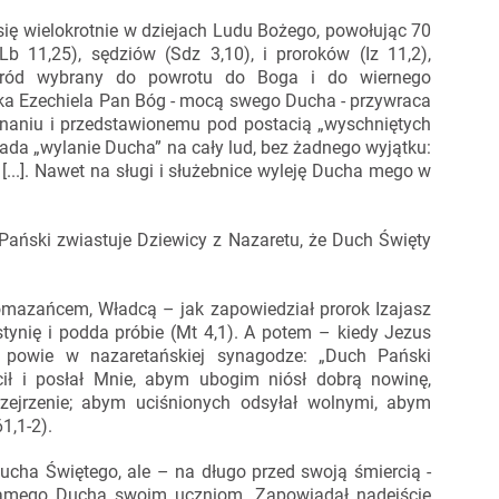
ię wielokrotnie w dziejach Ludu Bożego, powołując 70
Lb 11,25), sędziów (Sdz 3,10), i proroków (Iz 11,2),
naród wybrany do powrotu do Boga i do wiernego
ka Ezechiela Pan Bóg - mocą swego Ducha - przywraca
naniu i przedstawionemu pod postacią „wyschniętych
wiada „wylanie Ducha” na cały lud, bez żadnego wyjątku:
...]. Nawet na sługi i służebnice wyleję Ducha mego w
 Pański zwiastuje Dziewicy z Nazaretu, że Duch Święty
Pomazańcem, Władcą – jak zapowiedział prorok Izajasz
stynię i podda próbie (Mt 4,1). A potem – kiedy Jezus
– powie w nazaretańskiej synagodze: „Duch Pański
ł i posłał Mnie, abym ubogim niósł dobrą nowinę,
zejrzenie; abym uciśnionych odsyłał wolnymi, abym
1,1-2).
Ducha Świętego, ale – na długo przed swoją śmiercią -
 samego Ducha swoim uczniom. Zapowiadał nadejście