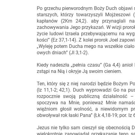
Po grzechu pierworodnym Boży Duch objawi s
starszych, którzy towarzyszyli Mojżeszowi (
kapłanów (2Krn 24,2). aby przynaglali 
zachowywania Jego przykazań. W wizji proro
życie ludowi Izraela przebywającemu na wyg
kości” (Ez 37,1-14). Z kolei prorok Joel zapo
„Wyleję potem Ducha mego na wszelkie ciało [
owych dniach” (Jl 3,1-2).
Kiedy nadeszła „pełnia czasu” (Ga 4,4) anioł
zstąpi na Nią i okryje Ją swoim cieniem.
Ten, który się z niej narodzi będzie Bożym 
(Iz 11,1-2; 42,1). Duch wyprowadzi Go na pu
rozpocznie swoją publiczną działalność 
spoczywa na Mnie, ponieważ Mnie namaści
więźniom głosił wolność, a niewidomym pr
obwoływał rok łaski Pana” (Łk 4,18-19; por. Iz 6
Jezus nie tylko sam cieszył się obecnością 
wielokrotnie zapowiadał przekazanie tego