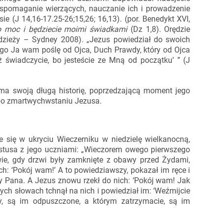
wspomaganie wierzących, nauczanie ich i prowadzenie
e (J 14,16-17.25-26;15,26; 16,13). (por. Benedykt XVI,
o moc i będziecie moimi świadkami
(Dz 1,8). Orędzie
dzieży – Sydney 2008). „Jezus powiedział do swoich
rego Ja wam poślę od Ojca, Duch Prawdy, który od Ojca
 świadczycie, bo jesteście ze Mną od początku’ ” (J
ma swoją długą historię, poprzedzającą moment jego
i po zmartwychwstaniu Jezusa.
 się w ukryciu Wieczerniku w niedzielę wielkanocną,
tusa z jego uczniami: „Wieczorem owego pierwszego
wie, gdy drzwi były zamknięte z obawy przed Żydami,
ich: ‘Pokój wam!’ A to powiedziawszy, pokazał im ręce i
y Pana. A Jezus znowu rzekł do nich: ‘Pokój wam! Jak
tych słowach tchnął na nich i powiedział im: ‘Weźmijcie
y, są im odpuszczone, a którym zatrzymacie, są im