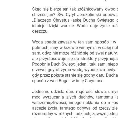
Skąd się bierze ten tak zróżnicowany owoc
chrześcijan? Św. Cyryl Jerozolimski odpowi
„Dlaczego Chrystus łaskę Ducha Świętego 
istnieje dzięki wodzie. Woda daje życie r
deszczu.
Woda spada zawsze w ten sam sposób i w tej 
palmach, inny w krzewie winnym, i w całej nat
sam, gdyż nie może różnić się od swej natury.
ale przystosowuje się do struktury przyjmują
Podobnie Duch Święty: jeden i taki sam, niepo
drzewo, gdy otrzyma wodę, wypuszcza pędy. 
gdy przez pokutę stanie się godny daru Ducha
sposób z woli Boga i w imię Chrystusa.
Jednemu udziela daru mądrości słowa, umys
moc wyrzucania złych duchów, tamtemu ł
wstrzemięźliwości, innego nakłania do miło
ascezie życia, tamtego odrywa od rzeczy zi
różnorodny w różnych ludziach, zawsze jedna