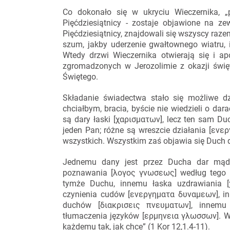
Co dokonało się w ukryciu Wieczernika, „
Pięćdziesiątnicy - zostaje objawione na ze
Pięćdziesiątnicy, znajdowali się wszyscy raz
szum, jakby uderzenie gwałtownego wiatru, i
Wtedy drzwi Wieczernika otwierają się i 
zgromadzonych w Jerozolimie z okazji świ
Świętego.
Składanie świadectwa stało się możliwe d
chciałbym, bracia, byście nie wiedzieli o da
są dary łaski [χαρισματων], lecz ten sam Duc
jeden Pan; różne są wreszcie działania [εν
wszystkich. Wszystkim zaś objawia się Duch d
Jednemu dany jest przez Ducha dar mądr
poznawania [λογος γνωσεως] według tego s
tymże Duchu, innemu łaska uzdrawiania 
czynienia cudów [ενεργηματα δυναμεων], i
duchów [διακρισεις πνευματων], innemu
tłumaczenia języków [ερμηνεια γλωσσων]. Ws
każdemu tak, jak chce” (1 Kor 12,1.4-11).