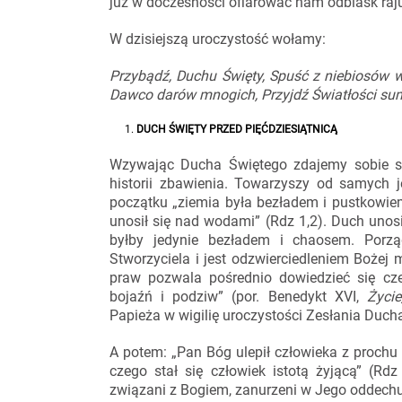
już w doczesności ofiarować nam odblask raj
W dzisiejszą uroczystość wołamy:
Przybądź, Duchu Święty,
Spuść z niebiosów 
Dawco darów mnogich,
Przyjdź Światłości su
DUCH ŚWIĘTY PRZED PIĘĆDZIESIĄTNICĄ
Wzywając Ducha Świętego zdajemy sobie sp
historii zbawienia. Towarzyszy od samych 
początku „ziemia była bezładem i pustkowie
unosił się nad wodami” (Rdz 1,2). Duch unosił
byłby jedynie bezładem i chaosem. Porz
Stworzyciela i jest odzwierciedleniem Bożej m
praw pozwala pośrednio dowiedzieć się c
bojaźń i podziw” (por. Benedykt XVI,
Życie
Papieża w wigilię uroczystości Zesłania Ducha
A potem: „Pan Bóg ulepił człowieka z prochu 
czego stał się człowiek istotą żyjącą” (Rd
związani z Bogiem, zanurzeni w Jego oddechu: 