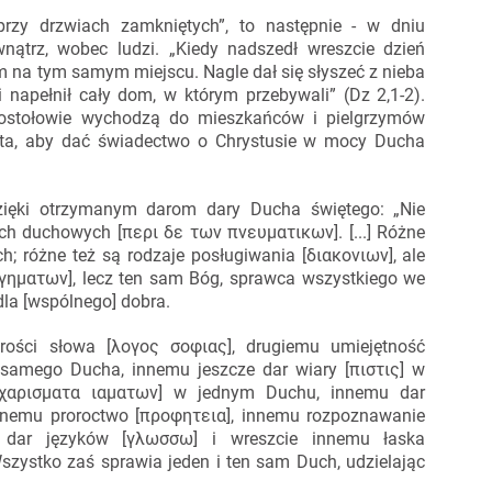
przy drzwiach zamkniętych”, to następnie - w dniu
wnątrz, wobec ludzi. „Kiedy nadszedł wreszcie dzień
em na tym samym miejscu. Nagle dał się słyszeć z nieba
 napełnił cały dom, w którym przebywali” (Dz 2,1-2).
apostołowie wychodzą do mieszkańców i pielgrzymów
ęta, aby dać świadectwo o Chrystusie w mocy Ducha
zięki otrzymanym darom dary Ducha świętego: „Nie
rach duchowych [περι δε των πνευματικων]. [...] Różne
h; różne też są rodzaje posługiwania [διακονιων], ale
εργηματων], lecz ten sam Bóg, sprawca wszystkiego we
la [wspólnego] dobra.
ości słowa [λογος σοφιας], drugiemu umiejętność
amego Ducha, innemu jeszcze dar wiary [πιστις] w
[χαρισματα ιαματων] w jednym Duchu, innemu dar
nnemu proroctwo [προφητεια], innemu rozpoznawanie
 dar języków [γλωσσω] i wreszcie innemu łaska
zystko zaś sprawia jeden i ten sam Duch, udzielając