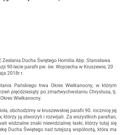
ć Zesłania Ducha Świętego Homilia Abp. Stanisława
ji 90-lecie parafii pw. św. Wojciecha w Kruszewie, 20
ja 2018r r.
tania Pańskiego trwa Okres Wielkanocny, w którym
Dzień pięćdziesiąty po zmartwychwstaniu Chrystusa, tj.
 Okres Wielkanocny.
ioła, obchodzimy w kruszewskiej parafii 90. rocznicę jej
którzy ją stworzyli i rozwijali. Za wszystkich parafian,
li widzialne znaki niewidzialnej łaski, którzy tutaj się
iekę Ducha Świętego nad tutejszą wspólnotą, która ma