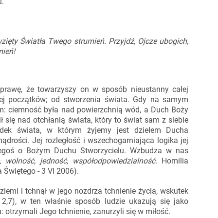
u.
wzięty
Światła Twego strumień.
Przyjdź, Ojcze ubogich,
mień!
rawę, że towarzyszy on w sposób nieustanny całej
jej początków; od stworzenia świata. Gdy na samym
m: ciemność była nad powierzchnią wód, a Duch Boży
 się nad otchłanią świata, który to świat sam z siebie
ądek świata, w którym żyjemy jest dziełem Ducha
ądrości. Jej rozległość i wszechogarniająca logika jej
zegoś o Bożym Duchu Stworzycielu. Wzbudza w nas
, wolność, jedność, współodpowiedzialność
. Homilia
 Świętego - 3 VI 2006).
ziemi i tchnął w jego nozdrza tchnienie życia, wskutek
z 2,7), w ten właśnie sposób ludzie ukazują się jako
otrzymali Jego tchnienie, zanurzyli się w miłość.