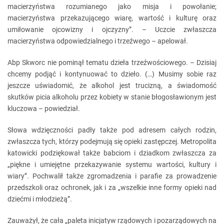
macierzyństwa rozumianego jako misja i powołanie;
macierzyństwa przekazującego wiarę, wartość i kulturę oraz
umiłowanie ojcowizny i ojczyzny”. – Uczcie zwłaszcza
macierzyństwa odpowiedzialnego i trzeźwego – apelował.
Abp Skworc nie pominął tematu dzieła trzeźwościowego. – Dzisiaj
chcemy podjąć i kontynuować to dzieło. (…) Musimy sobie raz
jeszcze uświadomić, że alkohol jest trucizną, a świadomość
skutków picia alkoholu przez kobiety w stanie błogosławionym jest
kluczowa – powiedział.
Słowa wdzięczności padły także pod adresem całych rodzin,
zwłaszcza tych, którzy podejmują się opieki zastępczej. Metropolita
katowicki podziękował także babciom i dziadkom zwłaszcza za
„piękne i umiejętne przekazywanie systemu wartości, kultury i
wiary”. Pochwalił także zgromadzenia i parafie za prowadzenie
przedszkoli oraz ochronek, jak i za „wszelkie inne formy opieki nad
dziećmi i młodzieżą”.
Zauważył, że cała „paleta inicjatyw rządowych i pozarządowych na