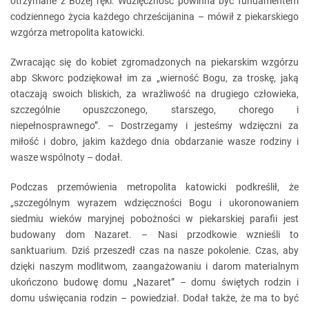
otrzymane z Bożej ręki. Wdzięczność powinna być fundamentem
codziennego życia każdego chrześcijanina – mówił z piekarskiego
wzgórza metropolita katowicki.
Zwracając się do kobiet zgromadzonych na piekarskim wzgórzu
abp Skworc podziękował im za „wierność Bogu, za troskę, jaką
otaczają swoich bliskich, za wrażliwość na drugiego człowieka,
szczególnie opuszczonego, starszego, chorego i
niepełnosprawnego”. – Dostrzegamy i jesteśmy wdzięczni za
miłość i dobro, jakim każdego dnia obdarzanie wasze rodziny i
wasze wspólnoty – dodał.
Podczas przemówienia metropolita katowicki podkreślił, że
„szczególnym wyrazem wdzięczności Bogu i ukoronowaniem
siedmiu wieków maryjnej pobożności w piekarskiej parafii jest
budowany dom Nazaret. – Nasi przodkowie wznieśli to
sanktuarium. Dziś przeszedł czas na nasze pokolenie. Czas, aby
dzięki naszym modlitwom, zaangażowaniu i darom materialnym
ukończono budowę domu „Nazaret” – domu świętych rodzin i
domu uświęcania rodzin – powiedział. Dodał także, że ma to być