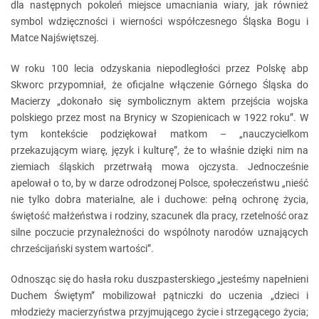
dla następnych pokoleń miejsce umacniania wiary, jak również
symbol wdzięczności i wierności współczesnego Śląska Bogu i
Matce Najświętszej.
W roku 100 lecia odzyskania niepodległości przez Polskę abp
Skworc przypomniał, że oficjalne włączenie Górnego Śląska do
Macierzy „dokonało się symbolicznym aktem przejścia wojska
polskiego przez most na Brynicy w Szopienicach w 1922 roku”. W
tym kontekście podziękował matkom – „nauczycielkom
przekazującym wiarę, język i kulturę”, że to właśnie dzięki nim na
ziemiach śląskich przetrwałą mowa ojczysta. Jednocześnie
apelował o to, by w darze odrodzonej Polsce, społeczeństwu „nieść
nie tylko dobra materialne, ale i duchowe: pełną ochronę życia,
świętość małżeństwa i rodziny, szacunek dla pracy, rzetelność oraz
silne poczucie przynależności do wspólnoty narodów uznających
chrześcijański system wartości”.
Odnosząc się do hasła roku duszpasterskiego „jesteśmy napełnieni
Duchem Świętym” mobilizował pątniczki do uczenia „dzieci i
młodzieży macierzyństwa przyjmującego życie i strzegącego życia;