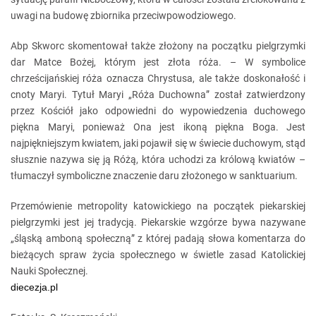
uwagi na budowę zbiornika przeciwpowodziowego.
Abp Skworc skomentował także złożony na początku pielgrzymki
dar Matce Bożej, którym jest złota róża. – W symbolice
chrześcijańskiej róża oznacza Chrystusa, ale także doskonałość i
cnoty Maryi. Tytuł Maryi „Róża Duchowna” został zatwierdzony
przez Kościół jako odpowiedni do wypowiedzenia duchowego
piękna Maryi, ponieważ Ona jest ikoną piękna Boga. Jest
najpiękniejszym kwiatem, jaki pojawił się w świecie duchowym, stąd
słusznie nazywa się ją Różą, która uchodzi za królową kwiatów –
tłumaczył symboliczne znaczenie daru złożonego w sanktuarium.
Przemówienie metropolity katowickiego na początek piekarskiej
pielgrzymki jest jej tradycją. Piekarskie wzgórze bywa nazywane
„śląską amboną społeczną” z której padają słowa komentarza do
bieżących spraw życia społecznego w świetle zasad Katolickiej
Nauki Społecznej.
diecezja.pl