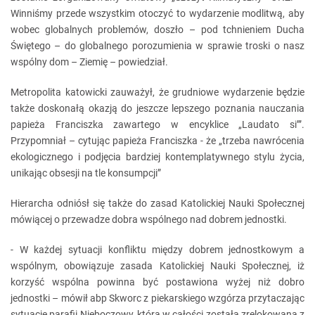
Winniśmy przede wszystkim otoczyć to wydarzenie modlitwą, aby
wobec globalnych problemów, doszło – pod tchnieniem Ducha
Świętego – do globalnego porozumienia w sprawie troski o nasz
wspólny dom – Ziemię – powiedział.
Metropolita katowicki zauważył, że grudniowe wydarzenie będzie
także doskonałą okazją do jeszcze lepszego poznania nauczania
papieża Franciszka zawartego w encyklice „Laudato si’”.
Przypomniał – cytując papieża Franciszka - że „trzeba nawrócenia
ekologicznego i podjęcia bardziej kontemplatywnego stylu życia,
unikając obsesji na tle konsumpcji”
Hierarcha odniósł się także do zasad Katolickiej Nauki Społecznej
mówiącej o przewadze dobra wspólnego nad dobrem jednostki.
- W każdej sytuacji konfliktu między dobrem jednostkowym a
wspólnym, obowiązuje zasada Katolickiej Nauki Społecznej, iż
korzyść wspólna powinna być postawiona wyżej niż dobro
jednostki – mówił abp Skworc z piekarskiego wzgórza przytaczając
sytuację parafii Nieboczowy, która w całości została zrelokowana z