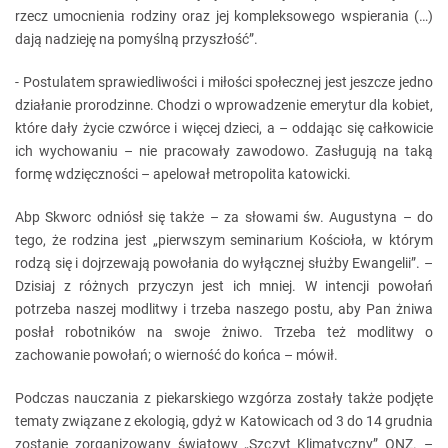
rzecz umocnienia rodziny oraz jej kompleksowego wspierania (…)
dają nadzieję na pomyślną przyszłość”.
- Postulatem sprawiedliwości i miłości społecznej jest jeszcze jedno
działanie prorodzinne. Chodzi o wprowadzenie emerytur dla kobiet,
które dały życie czwórce i więcej dzieci, a – oddając się całkowicie
ich wychowaniu – nie pracowały zawodowo. Zasługują na taką
formę wdzięczności – apelował metropolita katowicki.
Abp Skworc odniósł się także – za słowami św. Augustyna – do
tego, że rodzina jest „pierwszym seminarium Kościoła, w którym
rodzą się i dojrzewają powołania do wyłącznej służby Ewangelii”. –
Dzisiaj z różnych przyczyn jest ich mniej. W intencji powołań
potrzeba naszej modlitwy i trzeba naszego postu, aby Pan żniwa
posłał robotników na swoje żniwo. Trzeba też modlitwy o
zachowanie powołań; o wierność do końca – mówił.
Podczas nauczania z piekarskiego wzgórza zostały także podjęte
tematy związane z ekologią, gdyż w Katowicach od 3 do 14 grudnia
zostanie zorganizowany światowy „Szczyt Klimatyczny” ONZ. –