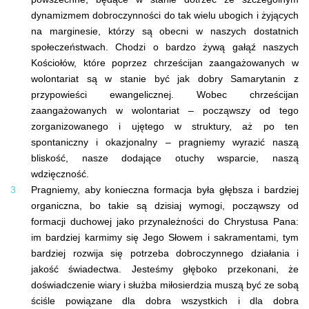
dynamizmem dobroczynności do tak wielu ubogich i żyjących
na marginesie, którzy są obecni w naszych dostatnich
społeczeństwach. Chodzi o bardzo żywą gałąź naszych
Kościołów, które poprzez chrześcijan zaangażowanych w
wolontariat są w stanie być jak dobry Samarytanin z
przypowieści ewangelicznej. Wobec chrześcijan
zaangażowanych w wolontariat – począwszy od tego
zorganizowanego i ujętego w struktury, aż po ten
spontaniczny i okazjonalny – pragniemy wyrazić naszą
bliskość, nasze dodające otuchy wsparcie, naszą
wdzięczność.
Pragniemy, aby konieczna formacja była głębsza i bardziej
organiczna, bo takie są dzisiaj wymogi, począwszy od
formacji duchowej jako przynależności do Chrystusa Pana:
im bardziej karmimy się Jego Słowem i sakramentami, tym
bardziej rozwija się potrzeba dobroczynnego działania i
jakość świadectwa. Jesteśmy głęboko przekonani, że
doświadczenie wiary i służba miłosierdzia muszą być ze sobą
ściśle powiązane dla dobra wszystkich i dla dobra