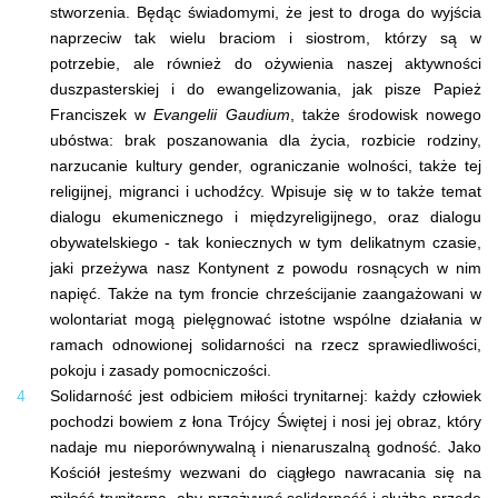
stworzenia. Będąc świadomymi, że jest to droga do wyjścia
naprzeciw tak wielu braciom i siostrom, którzy są w
potrzebie, ale również do ożywienia naszej aktywności
duszpasterskiej i do ewangelizowania, jak pisze Papież
Franciszek w
Evangelii Gaudium
, także środowisk nowego
ubóstwa: brak poszanowania dla życia, rozbicie rodziny,
narzucanie kultury gender, ograniczanie wolności, także tej
religijnej, migranci i uchodźcy. Wpisuje się w to także temat
dialogu ekumenicznego i międzyreligijnego, oraz dialogu
obywatelskiego - tak koniecznych w tym delikatnym czasie,
jaki przeżywa nasz Kontynent z powodu rosnących w nim
napięć. Także na tym froncie chrześcijanie zaangażowani w
wolontariat mogą pielęgnować istotne wspólne działania w
ramach odnowionej solidarności na rzecz sprawiedliwości,
pokoju i zasady pomocniczości.
Solidarność jest odbiciem miłości trynitarnej: każdy człowiek
pochodzi bowiem z łona Trójcy Świętej i nosi jej obraz, który
nadaje mu nieporównywalną i nienaruszalną godność. Jako
Kościół jesteśmy wezwani do ciągłego nawracania się na