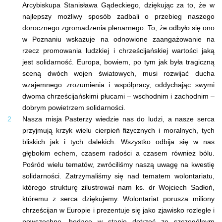
Arcybiskupa Stanisława Gądeckiego, dziękując za to, że w
najlepszy możliwy sposób zadbali o przebieg naszego
dorocznego zgromadzenia plenarnego. To, że odbyło się ono
w Poznaniu wskazuje na odnowione zaangażowanie na
rzecz promowania ludzkiej i chrześcijańskiej wartości jaką
jest solidarność. Europa, bowiem, po tym jak była tragiczną
sceną dwóch wojen światowych, musi rozwijać ducha
wzajemnego zrozumienia i współpracy, oddychając swymi
dwoma chrześcijańskimi płucami – wschodnim i zachodnim –
dobrym powietrzem solidarności.
Nasza misja Pasterzy wiedzie nas do ludzi, a nasze serca
przyjmują krzyk wielu cierpień fizycznych i moralnych, tych
bliskich jak i tych dalekich. Wszystko odbija się w nas
głębokim echem, czasem radości a czasem również bólu.
Pośród wielu tematów, zwróciliśmy naszą uwagę na kwestię
solidarności. Zatrzymaliśmy się nad tematem wolontariatu,
którego strukturę zilustrował nam ks. dr Wojciech Sadłoń,
któremu z serca dziękujemy. Wolontariat porusza miliony
chrześcijan w Europie i prezentuje się jako zjawisko rozległe i
powszechne, będące w stanie dotrzeć ze szczególnym