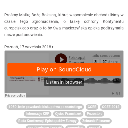
Prośmy Matkę Bożą Bolesną, której wspomnienie obchodziliśmy w
czasie tego Zgromadzenia, o łaskę ochrony Kontynentu
europejskiego oraz o to by Swą macierzyńską opieką podtrzymała
nasze postanowienia.
Poznań, 17 września 2018 r.
1050-lecie powstania biskupstwa poznańskiego
CCEE
CCEE 2018
Informacje KEP
Ojciec Franciszek
Pozostałe
Rada Konferencji Episkopatów Europy
Zebranie Plenarne
abp Stanislaw Gądecki
komunikat
poznań