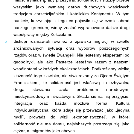
miłość trynitarną, aby przeżywać solidarność i służbę przede
wszystkim jako wymianę darów duchowych właściwych
tradycjom chrześcijańskim i katolickim Kontynentu. W tym
punkcie, korzystając z tego co pojawiło się w czasie obrad
naszego gremium, winny zostać wypracowane dalsze drogi
współpracy między Kościołami.
Biskupi rozmawiali również o zjawisku migracji w świetle
zróżnicowanych sytuacji oraz wyborów poszczególnych
rządów oraz w świetle Ewangelii. Nie jesteśmy ekspertami od
geopolityki, ale jako Pasterze jesteśmy razem z naszymi
wspólnotami w każdych okolicznościach. Podkreślamy wielką
złożoność tego zjawiska, ale stwierdzamy za Ojcem Świętym
Franciszkiem, że solidarność jest właściwą i niezbywalną
drogą stawiania czoła problemom narodowym,
międzynarodowym i światowym. Składa się na nią przyjęcie,
integracja oraz każda możliwa forma. Kultura
indywidualistyczna, która zdaje się przeważać jako „jedyna
myśl”, prowadzi do wizji „ekonomistycznej”, w której
solidarność nie ma domu, najsłabszych postrzega się jako
ciężar, a imigrantów jako obcych.