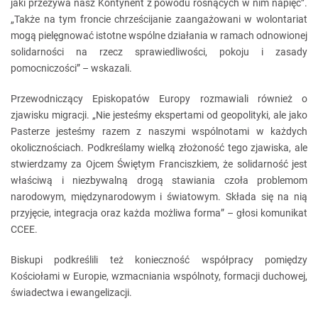
jaki przeżywa nasz Kontynent z powodu rosnących w nim napięć”.
„Także na tym froncie chrześcijanie zaangażowani w wolontariat
mogą pielęgnować istotne wspólne działania w ramach odnowionej
solidarności na rzecz sprawiedliwości, pokoju i zasady
pomocniczości” – wskazali.
Przewodniczący Episkopatów Europy rozmawiali również o
zjawisku migracji. „Nie jesteśmy ekspertami od geopolityki, ale jako
Pasterze jesteśmy razem z naszymi wspólnotami w każdych
okolicznościach. Podkreślamy wielką złożoność tego zjawiska, ale
stwierdzamy za Ojcem Świętym Franciszkiem, że solidarność jest
właściwą i niezbywalną drogą stawiania czoła problemom
narodowym, międzynarodowym i światowym. Składa się na nią
przyjęcie, integracja oraz każda możliwa forma” – głosi komunikat
CCEE.
Biskupi podkreślili też konieczność współpracy pomiędzy
Kościołami w Europie, wzmacniania wspólnoty, formacji duchowej,
świadectwa i ewangelizacji.