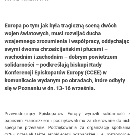
Europa po tym jak była tragiczną sceną dwóch
wojen światowych, musi rozwijać ducha
wzajemnego zrozumienia i współpracy, oddychając
swymi dwoma chrześcijańskimi płucami –
wschodnim i zachodnim – dobrym powietrzem
solidarności – podkreślają biskupi Rady
Konferencji Episkopatów Europy (CCEE) w
komunikacie wydanym po obradach, które odbyły
się w Poznaniu w dn. 13-16 września.
Przewodniczący Episkopatów Europy wyrazili solidarność z
papieżem Franciszkiem i podziękowali mu za skierowane do nich
specjalne przesłanie. Podziękowania za organizację spotkania
CCEE przesłali także archidiecezji poznańskiej i jej metropolicie,