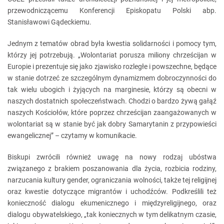
przewodniczącemu Konferencji Episkopatu Polski abp.
Stanisławowi Gądeckiemu.
Jednym z tematów obrad była kwestia solidarności i pomocy tym,
którzy jej potrzebują. „Wolontariat porusza miliony chrześcijan w
Europie i prezentuje się jako zjawisko rozległe i powszechne, będące
w stanie dotrzeć ze szczególnym dynamizmem dobroczynności do
tak wielu ubogich i żyjących na marginesie, którzy są obecni w
naszych dostatnich społeczeństwach. Chodzi o bardzo żywą gałąź
naszych Kościołów, które poprzez chrześcijan zaangażowanych w
wolontariat są w stanie być jak dobry Samarytanin z przypowieści
ewangelicznej” – czytamy w komunikacie.
Biskupi zwrócili również uwagę na nowy rodzaj ubóstwa
związanego z brakiem poszanowania dla życia, rozbicia rodziny,
narzucania kultury gender, ograniczania wolności, także tej religijnej
oraz kwestie dotyczące migrantów i uchodźców. Podkreślili też
konieczność dialogu ekumenicznego i międzyreligijnego, oraz
dialogu obywatelskiego, „tak koniecznych w tym delikatnym czasie,