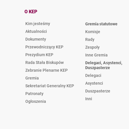
O KEP
Kim jesteśmy
Gremia statutowe
Aktualności
Komisje
Dokumenty
Rady
Przewodniczący KEP
Zespoły
Prezydium KEP
Inne Gremia
Rada Stała Biskupów
Delegaci, Asystenci,
Duszpasterze
Zebranie Plenarne KEP
Delegaci
Gremia
Asystenci
Sekretariat Generalny KEP
Duszpasterze
Patronaty
Inni
Ogłoszenia