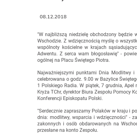
08.12.2018
"W najbliższą niedzielę obchodzony będzie 
Wschodzie. Z wdzięcznością myślę o wszystkic
wspólnoty kościelne w krajach sąsiadujący
Adwentu. Z serca wam błogosławię" - powie
ogólnej na Placu Świętego Piotra.
Najważniejszymi punktami Dnia Modlitwy 
celebrowana o godz. 9.00 w Bazylice Święte
1 Polskiego Radia. W piątek, 7 grudnia, Ape
Kryża TChr, dyrektor Biura Zespołu Pomocy Ko
Konferencji Episkopatu Polski.
"Serdecznie zapraszamy Polaków w kraju i po
dnia: modlitwy, wsparcia i wdzięczności" - z
zakonnych i osób obdarowanych na Wschodzie
przesłane na konto Zespołu.