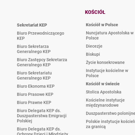
KOŚCIÓŁ
Kościół w Polsce
Sekretariat KEP
Nuncjatura Apostolska w
Biuro Przewodniczącego
Polsce
KEP
Diecezje
Biuro Sekretarza
Generalnego KEP
Biskupi
Biuro Zastępcy Sekretarza
Życie konsekrowane
Generalnego KEP
Instytucje kościelne w
Biuro Sekretariatu
Polsce
Generalnego KEP
Kościół w świecie
Biuro Ekonoma KEP
Stolica Apostolska
Biuro Prasowe KEP
Kościelne instytucje
Biuro Prawne KEP
międzynarodowe
Biuro Delegata KEP ds.
Duszpasterstwo polonijn
Duszpasterstwa Emigracji
Polskiej
Polskie instytucje koście
za granicą
Biuro Delegata KEP ds.
Ochrony Dzieci i Młodzieży