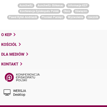
Auschwitz
Auschwitz-Birkenau
Informacje KEP
Konferencja Episkopatu Polski
Obóz
Oświęcim
Pawel Rytel-Andrianik
Płomień Pamięci
Wyzwolenia
rzecznik
O KEP
KOŚCIÓŁ
DLA MEDIÓW
KONTAKT
WERSJA
Desktop