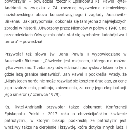
powtórzyła” – powiedział rzecznik Episkopatu ks. Paweł Rytel-
Andrianik w związku z 74. rocznicą wyzwolenia niemieckiego
nazistowskiego obozu koncentracyjnego i zagłady Auschwitz-
Birkenau. Jak przypomniał, dokonała się tam jedna z największych
zbrodni w historii. „Utworzony przez Niemców w połowie 1940 r. na
przedmieściach Oświęcimia obóz stał się symbolem ludobójstwa i
terroru” – powiedział.
Przywołał też słowa św. Jana Pawła II wypowiedziane w
Auschwitz-Birkenau: „Oświęcim jest miejscem, którego nie można
tylko zwiedzać. Trzeba przy odwiedzinach pomyśleć z lękiem o tym,
gdzie leżą granice nienawiści”. Jan Paweł II podkreślał wtedy, że
„Nigdy jeden naród nie może rozwijać się kosztem drugiego, za cenę
jego uzależnienia, podboju, zniewolenia, za cenę jego eksploatacji,
jego śmierci” (7 czerwca 1979).
Ks. Rytel-Andrianik przywołał także dokument Konferencji
Episkopatu Polski z 2017 roku o chrześcijańskim kształcie
patriotyzmu, w którym biskupi podkreślili, że patriotyzm jest
wrażliwy także na cierpienie i krzywdę, która dotyka innych ludzi i