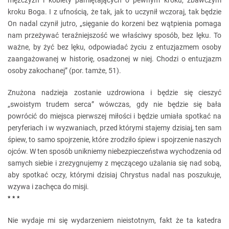
mężczyzn i kobiety pamiętających o pewnym kroku, zbawczym
kroku Boga. I z ufnością, że tak, jak to uczynił wczoraj, tak będzie
On nadal czynił jutro, „sięganie do korzeni bez wątpienia pomaga
nam przeżywać teraźniejszość we właściwy sposób, bez lęku. To
ważne, by żyć bez lęku, odpowiadać życiu z entuzjazmem osoby
zaangażowanej w historię, osadzonej w niej. Chodzi o entuzjazm
osoby zakochanej” (por. tamże, 51).
Znużona nadzieja zostanie uzdrowiona i będzie się cieszyć
„swoistym trudem serca” wówczas, gdy nie będzie się bała
powrócić do miejsca pierwszej miłości i będzie umiała spotkać na
peryferiach i w wyzwaniach, przed którymi stajemy dzisiaj, ten sam
śpiew, to samo spojrzenie, które zrodziło śpiew i spojrzenie naszych
ojców. W ten sposób unikniemy niebezpieczeństwa wychodzenia od
samych siebie i zrezygnujemy z męczącego użalania się nad sobą,
aby spotkać oczy, którymi dzisiaj Chrystus nadal nas poszukuje,
wzywa i zachęca do misji.
* * *
Nie wydaje mi się wydarzeniem nieistotnym, fakt że ta katedra