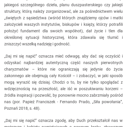
jakiegoś szczególnego dzieła, planu duszpasterskiego czy jakiejś
struktury, którą należy zorganizować, ale za pośrednictwem wielu
„świętych z sąsiedztwa (wśród których znajdziemy ojców i matki
założycieli waszych instytutów, biskupów i księży, którzy potrafili
położyć fundament dla swoich wspólnot), dał życie i tlen dla
określonej sytuacji historycznej, która zdawała się tłumić i
zniszczyć wszelką nadzieję i godność.
„Daj mi się napić” oznacza mieć odwagę, aby dać się oczyścić i
odzyskać najbardziej autentyczną część naszych pierwotnych
charyzmatów – które nie ograniczają się jedynie do życia
zakonnego ale obejmują cały Kościół – i zobaczyć, w jaki sposób
mogą wyrazić się dzisiaj. Chodzi o to, by nie tylko spoglądać z
wdzięcznością na przeszłość, ale iść w poszukiwaniu korzeni –
źródła inspiracji i pozwolić, by ponownie mocno zabrzmiały pośród
nas (por. Papież Franciszek - Fernando Prado, „Siła powołania”,
Poznań 2018, s. 48).
„Daj mi się napić” oznacza zgodę, aby Duch przekształcił nas w