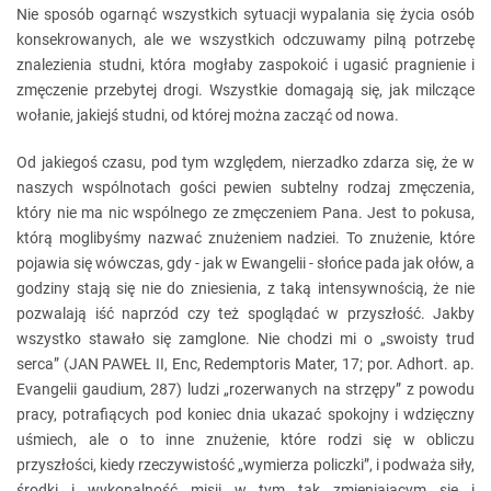
Nie sposób ogarnąć wszystkich sytuacji wypalania się życia osób
konsekrowanych, ale we wszystkich odczuwamy pilną potrzebę
znalezienia studni, która mogłaby zaspokoić i ugasić pragnienie i
zmęczenie przebytej drogi. Wszystkie domagają się, jak milczące
wołanie, jakiejś studni, od której można zacząć od nowa.
Od jakiegoś czasu, pod tym względem, nierzadko zdarza się, że w
naszych wspólnotach gości pewien subtelny rodzaj zmęczenia,
który nie ma nic wspólnego ze zmęczeniem Pana. Jest to pokusa,
którą moglibyśmy nazwać znużeniem nadziei. To znużenie, które
pojawia się wówczas, gdy - jak w Ewangelii - słońce pada jak ołów, a
godziny stają się nie do zniesienia, z taką intensywnością, że nie
pozwalają iść naprzód czy też spoglądać w przyszłość. Jakby
wszystko stawało się zamglone. Nie chodzi mi o „swoisty trud
serca” (JAN PAWEŁ II, Enc, Redemptoris Mater, 17; por. Adhort. ap.
Evangelii gaudium, 287) ludzi „rozerwanych na strzępy” z powodu
pracy, potrafiących pod koniec dnia ukazać spokojny i wdzięczny
uśmiech, ale o to inne znużenie, które rodzi się w obliczu
przyszłości, kiedy rzeczywistość „wymierza policzki”, i podważa siły,
środki i wykonalność misji w tym tak zmieniającym się i