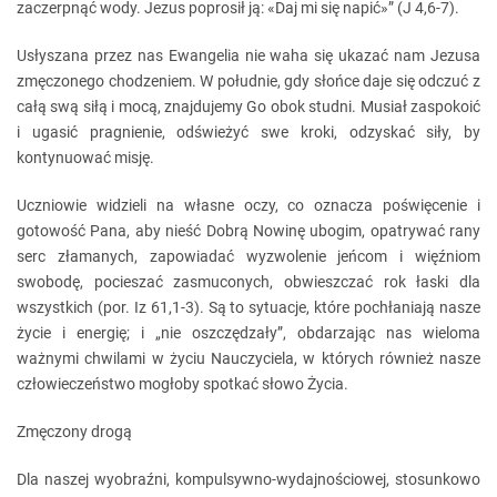
zaczerpnąć wody. Jezus poprosił ją: «Daj mi się napić»” (J 4,6-7).
Usłyszana przez nas Ewangelia nie waha się ukazać nam Jezusa
zmęczonego chodzeniem. W południe, gdy słońce daje się odczuć z
całą swą siłą i mocą, znajdujemy Go obok studni. Musiał zaspokoić
i ugasić pragnienie, odświeżyć swe kroki, odzyskać siły, by
kontynuować misję.
Uczniowie widzieli na własne oczy, co oznacza poświęcenie i
gotowość Pana, aby nieść Dobrą Nowinę ubogim, opatrywać rany
serc złamanych, zapowiadać wyzwolenie jeńcom i więźniom
swobodę, pocieszać zasmuconych, obwieszczać rok łaski dla
wszystkich (por. Iz 61,1-3). Są to sytuacje, które pochłaniają nasze
życie i energię; i „nie oszczędzały”, obdarzając nas wieloma
ważnymi chwilami w życiu Nauczyciela, w których również nasze
człowieczeństwo mogłoby spotkać słowo Życia.
Zmęczony drogą
Dla naszej wyobraźni, kompulsywno-wydajnościowej, stosunkowo