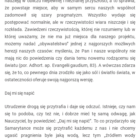
nadzieją w obliczu niepewnej i nieznanej przyszłości, a to sprawia,
że powstaje miejsce, aby w samym sercu naszych wspólnot
zadomowił się szary pragmatyzm. Wszystko wydaje się
postępować normalnie, ale w rzeczywistości wiara niszczeje i się
rozkłada. Zawiedzeni rzeczywistością, której nie rozumiemy lub w
której uważamy, że nie ma już miejsca dla naszego projektu,
możemy nadać „obywatelstwo” jednej z najgorszych możliwych
herezji naszych czasów: myśleniu, że Pan i nasze wspólnoty nie
mają nic do powiedzenia czy dania temu nowemu rodzącemu się
światu (por. Adhort. ap. Evangelii gaudium, 83). A wówczas zdarza
się, że to, co pewnego dnia zrodziło się jako sól i światło świata, w
ostateczności oferuje swoją najgorszą wersję.
Daj mi się napić
Utrudzenie drogą się przytrafia i daje się odczuć. Istnieje, czy nam
się to podoba, czy też nie, i dobrze mieć tę samą odwagę, jak
Nauczyciel, by powiedzieć: „Daj mi się napić”. To co przydarzyło się
Samarytance może się przytrafić każdemu z nas i nie chcemy
ugasić pragnienia byle jaką wodą, lecz tym „źródłem wody