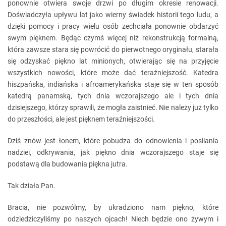
ponownie otwiera swoje drzwi po długim okresie renowacji.
Doświadczyła upływu lat jako wierny świadek historii tego ludu, a
dzięki pomocy i pracy wielu osób zechciała ponownie obdarzyć
swym pięknem. Będąc czymś więcej niż rekonstrukcją formalną,
która zawsze stara się powrócić do pierwotnego oryginału, starała
się odzyskać piękno lat minionych, otwierając się na przyjęcie
wszystkich nowości, które może dać teraźniejszość. Katedra
hiszpańska, indiańska i afroamerykańska staje się w ten sposób
katedrą panamską, tych dnia wczorajszego ale i tych dnia
dzisiejszego, którzy sprawili, że mogła zaistnieć. Nie należy już tylko
do przeszłości, ale jest pięknem teraźniejszości.
Dziś znów jest łonem, które pobudza do odnowienia i posilania
nadziei, odkrywania, jak piękno dnia wczorajszego staje się
podstawą dla budowania piękna jutra.
Tak działa Pan.
Bracia, nie pozwólmy, by ukradziono nam piękno, które
odziedziczyliśmy po naszych ojcach! Niech będzie ono żywym i