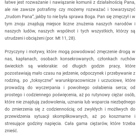
łatwe jest rozważanie i nawiązanie komunii z działalnością Pana,
ale nie zawsze potrafimy czy możemy rozważać i towarzyszyć
„trudom Pana”, jakby to nie była sprawa Boga. Pan się zmęczył i w
tym znoju znajdują miejsce liczne znużenia naszych narodów i
naszych ludów, naszych wspólnot i tych wszystkich, którzy są
utrudzeni i obciążeni (por. Mt 11, 28).
Przyczyny i motywy, które mogą powodować zmęczenie drogą w
nas, kapłanach, osobach konsekrowanych, członkach ruchów
świeckich są wielorakie: od długich godzin pracy, które
pozostawiają mało czasu na jedzenie, odpoczynek i przebywanie z
rodziną, po „toksyczne” warunkipracownicze i uczuciowe, które
prowadzą do wyczerpania i powolnego osłabienia serca; od
prostego i codziennego poświęcenia, aż po rutynowy ciężar osób,
które nie znajdują zadowolenia, uznania lub wsparcia niezbędnego
do zmierzenia się z codziennością; od zwykłych i możliwych do
przewidzenia sytuacji skomplikowanych, aż po koszmarne i
stresujące godziny napięcia. Cała gama ciężarów, które trzeba
znieść.