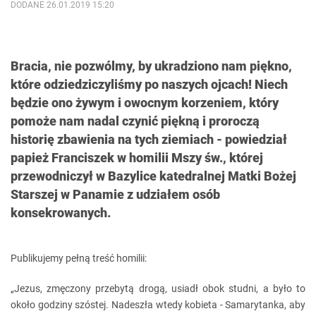
DODANE 26.01.2019 15:20
Bracia, nie pozwólmy, by ukradziono nam piękno,
które odziedziczyliśmy po naszych ojcach! Niech
będzie ono żywym i owocnym korzeniem, który
pomoże nam nadal czynić piękną i proroczą
historię zbawienia na tych ziemiach - powiedział
papież Franciszek w homilii Mszy św., której
przewodniczył w Bazylice katedralnej Matki Bożej
Starszej w Panamie z udziałem osób
konsekrowanych.
Publikujemy pełną treść homilii:
„Jezus, zmęczony przebytą drogą, usiadł obok studni, a było to
około godziny szóstej. Nadeszła wtedy kobieta - Samarytanka, aby