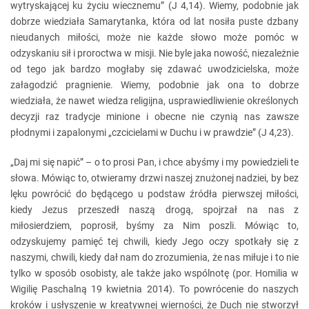
wytryskającej ku życiu wiecznemu” (J 4,14). Wiemy, podobnie jak
dobrze wiedziała Samarytanka, która od lat nosiła puste dzbany
nieudanych miłości, może nie każde słowo może pomóc w
odzyskaniu sił i proroctwa w misji. Nie byle jaka nowość, niezależnie
od tego jak bardzo mogłaby się zdawać uwodzicielska, może
załagodzić pragnienie. Wiemy, podobnie jak ona to dobrze
wiedziała, że nawet wiedza religijna, usprawiedliwienie określonych
decyzji raz tradycje minione i obecne nie czynią nas zawsze
płodnymi i zapalonymi „czcicielami w Duchu i w prawdzie” (J 4,23).
„Daj mi się napić” – o to prosi Pan, i chce abyśmy i my powiedzieli te
słowa. Mówiąc to, otwieramy drzwi naszej znużonej nadziei, by bez
lęku powrócić do będącego u podstaw źródła pierwszej miłości,
kiedy Jezus przeszedł naszą drogą, spojrzał na nas z
miłosierdziem, poprosił, byśmy za Nim poszli. Mówiąc to,
odzyskujemy pamięć tej chwili, kiedy Jego oczy spotkały się z
naszymi, chwili, kiedy dał nam do zrozumienia, że nas miłuje i to nie
tylko w sposób osobisty, ale także jako wspólnotę (por. Homilia w
Wigilię Paschalną 19 kwietnia 2014). To powrócenie do naszych
kroków i usłyszenie w kreatywnej wierności, że Duch nie stworzył