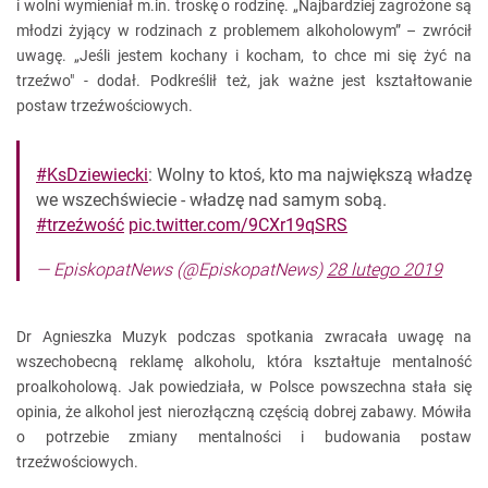
i wolni wymieniał m.in. troskę o rodzinę. „Najbardziej zagrożone są
młodzi żyjący w rodzinach z problemem alkoholowym” – zwrócił
uwagę. „Jeśli jestem kochany i kocham, to chce mi się żyć na
trzeźwo" - dodał. Podkreślił też, jak ważne jest kształtowanie
postaw trzeźwościowych.
#KsDziewiecki
: Wolny to ktoś, kto ma największą władzę
we wszechświecie - władzę nad samym sobą.
#trzeźwość
pic.twitter.com/9CXr19qSRS
— EpiskopatNews (@EpiskopatNews)
28 lutego 2019
Dr Agnieszka Muzyk podczas spotkania zwracała uwagę na
wszechobecną reklamę alkoholu, która kształtuje mentalność
proalkoholową. Jak powiedziała, w Polsce powszechna stała się
opinia, że alkohol jest nierozłączną częścią dobrej zabawy. Mówiła
o potrzebie zmiany mentalności i budowania postaw
trzeźwościowych.