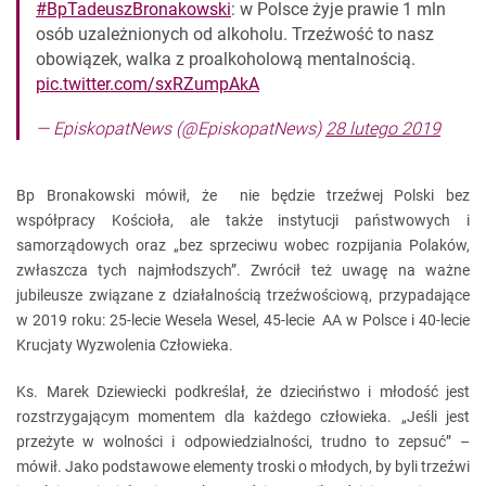
#BpTadeuszBronakowski
: w Polsce żyje prawie 1 mln
osób uzależnionych od alkoholu. Trzeźwość to nasz
obowiązek, walka z proalkoholową mentalnością.
pic.twitter.com/sxRZumpAkA
— EpiskopatNews (@EpiskopatNews)
28 lutego 2019
Bp Bronakowski mówił, że nie będzie trzeźwej Polski bez
współpracy Kościoła, ale także instytucji państwowych i
samorządowych oraz „bez sprzeciwu wobec rozpijania Polaków,
zwłaszcza tych najmłodszych”. Zwrócił też uwagę na ważne
jubileusze związane z działalnością trzeźwościową, przypadające
w 2019 roku: 25-lecie Wesela Wesel, 45-lecie AA w Polsce i 40-lecie
Krucjaty Wyzwolenia Człowieka.
Ks. Marek Dziewiecki podkreślał, że dzieciństwo i młodość jest
rozstrzygającym momentem dla każdego człowieka. „Jeśli jest
przeżyte w wolności i odpowiedzialności, trudno to zepsuć” –
mówił. Jako podstawowe elementy troski o młodych, by byli trzeźwi