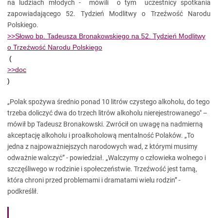
na ludziach młodych - mówili o tym uczestnicy spotkania
zapowiadającego 52. Tydzień Modlitwy o Trzeźwość Narodu
Polskiego.
>>Słowo bp. Tadeusza Bronakowskiego na 52. Tydzień Modlitwy
o Trzeźwość Narodu Polskiego
(
>>doc
)
„Polak spożywa średnio ponad 10 litrów czystego alkoholu, do tego
trzeba doliczyć dwa do trzech litrów alkoholu nierejestrowanego" –
mówił bp Tadeusz Bronakowski. Zwrócił on uwagę na nadmierną
akceptację alkoholu i proalkoholową mentalność Polaków. „To
jedna z najpoważniejszych narodowych wad, z którymi musimy
odważnie walczyć” - powiedział. „Walczymy o człowieka wolnego i
szczęśliwego w rodzinie i społeczeństwie. Trzeźwość jest tamą,
która chroni przed problemami i dramatami wielu rodzin” -
podkreślił.