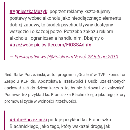
#AgnieszkaMuzyk
: poprzez reklamy kształtujemy
postawy wobec alkoholu jako nieodłącznego elementu
dobrej zabawy, to środek psychoaktywny dostępny
wszędzie i o każdej porze. Potrzeba zakazu reklam
alkoholu i ograniczenia handlu nim. Dbajmy o
#trzeźwość
pic.twitter.com/FlOSSAdhfx
— EpiskopatNews (@EpiskopatNews)
28 lutego 2019
Red. Rafał Porzeziński, autor programu „Ocaleni" w TVP i konsultor
Zespołu KEP ds. Apostolstwa Trzeźwości i Osób Uzależnionych
apelował zaś do dziennikarzy o to, by nie żartowali z uzależnień.
Podawał też przykład ks. Franciszka Blachnickiego jako tego, który
promował życie w wolności i trzeźwości.
#RafałPorzeziński
podaje przykład ks. Franciszka
Blachnickiego, jako tego, który wskazał drogę, jak