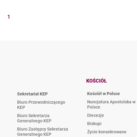
1
KOŚCIÓŁ
Kościół w Polsce
Sekretariat KEP
Nuncjatura Apostolska w
Biuro Przewodniczącego
Polsce
KEP
Diecezje
Biuro Sekretarza
Generalnego KEP
Biskupi
Biuro Zastępcy Sekretarza
Życie konsekrowane
Generalnego KEP