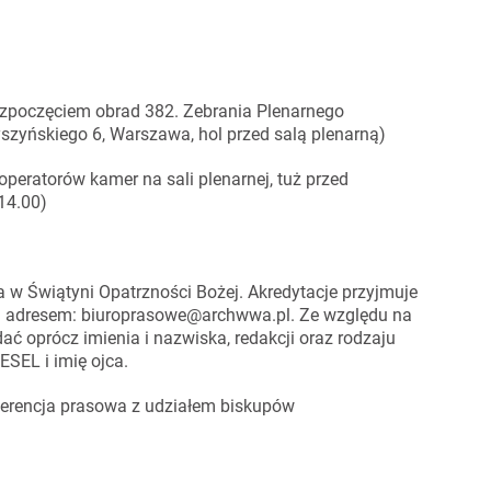
rozpoczęciem obrad 382. Zebrania Plenarnego
yszyńskiego 6, Warszawa, hol przed salą plenarną)
operatorów kamer na sali plenarnej, tuż przed
14.00)
 w Świątyni Opatrzności Bożej. Akredytacje przyjmuje
od adresem: biuroprasowe@archwwa.pl. Ze względu na
 oprócz imienia i nazwiska, redakcji oraz rodzaju
PESEL i imię ojca.
ferencja prasowa z udziałem biskupów