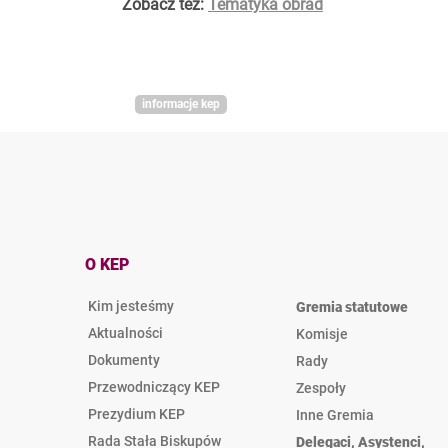
Zobacz też:
Tematyka obrad
informacje kep
O KEP
Kim jesteśmy
Gremia statutowe
Aktualności
Komisje
Dokumenty
Rady
Przewodniczący KEP
Zespoły
Prezydium KEP
Inne Gremia
Rada Stała Biskupów
Delegaci, Asystenci,