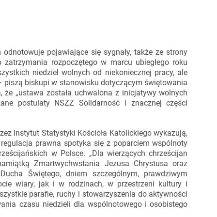
 odnotowuje pojawiające się sygnały, także ze strony
o zatrzymania rozpoczętego w marcu ubiegłego roku
ystkich niedziel wolnych od niekoniecznej pracy, ale
” – piszą biskupi w stanowisku dotyczącym świętowania
a, że „ustawa została uchwalona z inicjatywy wolnych
ane postulaty NSZZ Solidarność i znacznej części
zez Instytut Statystyki Kościoła Katolickiego wykazują,
regulacja prawna spotyka się z poparciem wspólnoty
rześcijańskich w Polsce. „Dla wierzących chrześcijan
 pamiątką Zmartwychwstania Jezusa Chrystusa oraz
a Ducha Świętego, dniem szczególnym, prawdziwym
 wiary, jak i w rodzinach, w przestrzeni kultury i
zystkie parafie, ruchy i stowarzyszenia do aktywności
wania czasu niedzieli dla wspólnotowego i osobistego