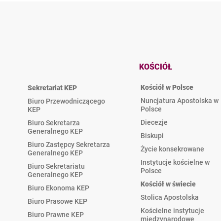
KOŚCIÓŁ
Kościół w Polsce
Sekretariat KEP
Nuncjatura Apostolska w
Biuro Przewodniczącego
Polsce
KEP
Diecezje
Biuro Sekretarza
Generalnego KEP
Biskupi
Biuro Zastępcy Sekretarza
Życie konsekrowane
Generalnego KEP
Instytucje kościelne w
Biuro Sekretariatu
Polsce
Generalnego KEP
Kościół w świecie
Biuro Ekonoma KEP
Stolica Apostolska
Biuro Prasowe KEP
Kościelne instytucje
Biuro Prawne KEP
międzynarodowe