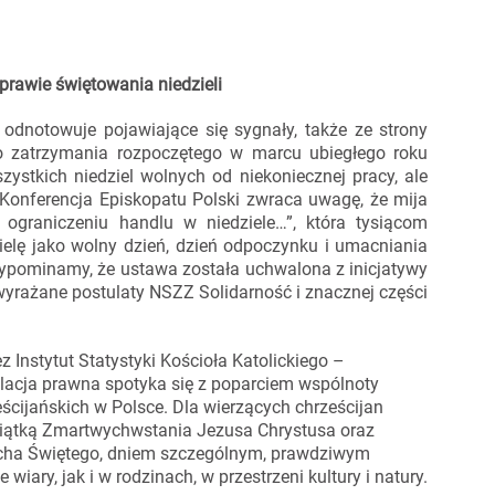
prawie świętowania niedzieli
 odnotowuje pojawiające się sygnały, także ze strony
o zatrzymania rozpoczętego w marcu ubiegłego roku
ystkich niedziel wolnych od niekoniecznej pracy, ale
. Konferencja Episkopatu Polski zwraca uwagę, że mija
ograniczeniu handlu w niedziele…”, która tysiącom
zielę jako wolny dzień, dzień odpoczynku i umacniania
rzypominamy, że ustawa została uchwalona z inicjatywy
wyrażane postulaty NSZZ Solidarność i znacznej części
z Instytut Statystyki Kościoła Katolickiego –
lacja prawna spotyka się z poparciem wspólnoty
eścijańskich w Polsce. Dla wierzących chrześcijan
miątką Zmartwychwstania Jezusa Chrystusa oraz
ucha Świętego, dniem szczególnym, prawdziwym
ry, jak i w rodzinach, w przestrzeni kultury i natury.