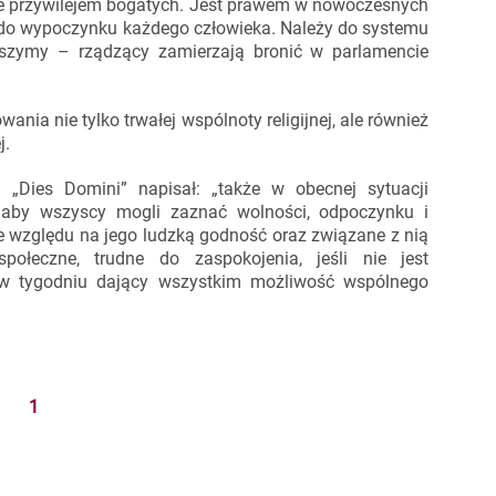
nie przywilejem bogatych. Jest prawem w nowoczesnych
do wypoczynku każdego człowieka. Należy do systemu
łyszymy – rządzący zamierzają bronić w parlamencie
nia nie tylko trwałej wspólnoty religijnej, ale również
j.
 „Dies Domini” napisał: „także w obecnej sytuacji
 aby wszyscy mogli zaznać wolności, odpoczynku i
ze względu na jego ludzką godność oraz związane z nią
 społeczne, trudne do zaspokojenia, jeśli nie jest
 w tygodniu dający wszystkim możliwość wspólnego
1