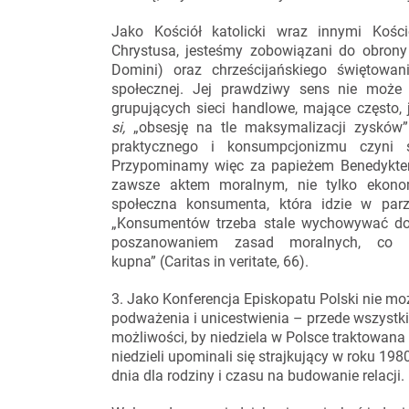
Jako Kościół katolicki wraz innymi Kośc
Chrystusa, jesteśmy zobowiązani do obrony 
Domini) oraz chrześcijańskiego świętowan
społecznej. Jej prawdziwy sens nie może 
grupujących sieci handlowe, mające często, 
si,
„obsesję na tle maksymalizacji zysków”
praktycznego i konsumpcjonizmu czyni 
Przypominamy więc za papieżem Benedykte
zawsze aktem moralnym, nie tylko ekonomi
społeczna konsumenta, która idzie w parz
„Konsumentów trzeba stale wychowywać do ro
poszanowaniem zasad moralnych, co ni
kupna” (Caritas in veritate, 66).
3. Jako Konferencja Episkopatu Polski nie m
podważenia i unicestwienia – przede wszystk
możliwości, by niedziela w Polsce traktowana b
niedzieli upominali się strajkujący w roku 198
dnia dla rodziny i czasu na budowanie relacji.