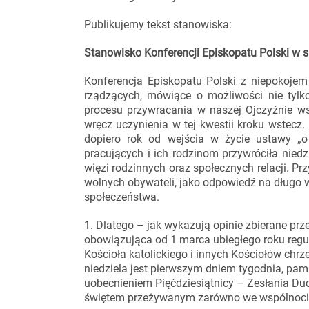
Publikujemy tekst stanowiska:
Stanowisko Konferencji Episkopatu Polski w s
Konferencja Episkopatu Polski z niepokojem
rządzących, mówiące o możliwości nie tylk
procesu przywracania w naszej Ojczyźnie wsz
wręcz uczynienia w tej kwestii kroku wstecz
dopiero rok od wejścia w życie ustawy „o 
pracujących i ich rodzinom przywróciła nied
więzi rodzinnych oraz społecznych relacji. P
wolnych obywateli, jako odpowiedź na długo 
społeczeństwa.
1. Dlatego – jak wykazują opinie zbierane prze
obowiązująca od 1 marca ubiegłego roku regu
Kościoła katolickiego i innych Kościołów chrz
niedziela jest pierwszym dniem tygodnia, pa
uobecnieniem Pięćdziesiątnicy – Zesłania D
świętem przeżywanym zarówno we wspólnocie wia