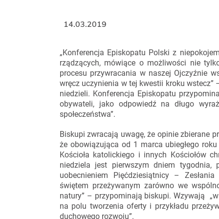
14.03.2019
„Konferencja Episkopatu Polski z niepokojem
rządzących, mówiące o możliwości nie tylk
procesu przywracania w naszej Ojczyźnie wsz
wręcz uczynienia w tej kwestii kroku wstecz
niedzieli. Konferencja Episkopatu przypomin
obywateli, jako odpowiedź na długo wyraż
społeczeństwa”.
Biskupi zwracają uwagę, że opinie zbierane pr
że obowiązująca od 1 marca ubiegłego roku 
Kościoła katolickiego i innych Kościołów ch
niedziela jest pierwszym dniem tygodnia,
uobecnieniem Pięćdziesiątnicy – Zesłani
świętem przeżywanym zarówno we wspólnocie
natury” – przypominają biskupi. Wzywają „ws
na polu tworzenia oferty i przykładu przeży
duchowego rozwoju”.