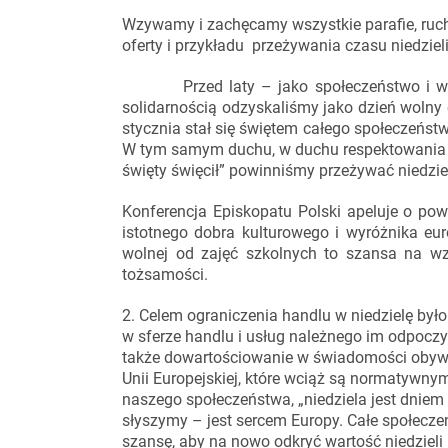
Wzywamy i zachęcamy wszystkie parafie, ruch
oferty i przykładu przeżywania czasu niedzie
Przed laty – jako społeczeństwo i wspó
solidarnością odzyskaliśmy jako dzień wolny
stycznia stał się świętem całego społeczeńst
W tym samym duchu, w duchu respektowania t
święty święcił” powinniśmy przeżywać niedziele
Konferencja Episkopatu Polski apeluje o po
istotnego dobra kulturowego i wyróżnika europ
wolnej od zajęć szkolnych to szansa na wzm
tożsamości.
2. Celem ograniczenia handlu w niedzielę był
w sferze handlu i usług należnego im odpoczy
także dowartościowanie w świadomości obywat
Unii Europejskiej, które wciąż są normatywny
naszego społeczeństwa, „niedziela jest dniem 
słyszymy – jest sercem Europy. Całe społecze
szansę, aby na nowo odkryć wartość niedzieli 