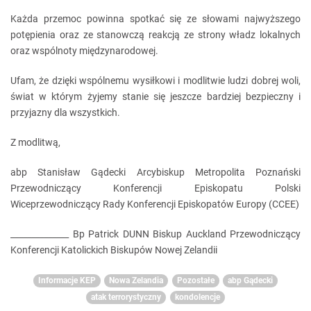
Każda przemoc powinna spotkać się ze słowami najwyższego
potępienia oraz ze stanowczą reakcją ze strony władz lokalnych
oraz wspólnoty międzynarodowej.
Ufam, że dzięki wspólnemu wysiłkowi i modlitwie ludzi dobrej woli,
świat w którym żyjemy stanie się jeszcze bardziej bezpieczny i
przyjazny dla wszystkich.
Z modlitwą,
abp Stanisław Gądecki Arcybiskup Metropolita Poznański
Przewodniczący Konferencji Episkopatu Polski
Wiceprzewodniczący Rady Konferencji Episkopatów Europy (CCEE)
______________ Bp Patrick DUNN Biskup Auckland Przewodniczący
Konferencji Katolickich Biskupów Nowej Zelandii
Informacje KEP
Nowa Zelandia
Pozostałe
abp Gądecki
atak terrorystyczny
kondolencje