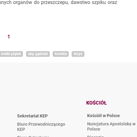
asnych organów do przeszczepu, dawstwo szpiku oraz
1
wielki piątek
abp gądecki
homilia
krzyż
KOŚCIÓŁ
Kościół w Polsce
Sekretariat KEP
Nuncjatura Apostolska w
Biuro Przewodniczącego
Polsce
KEP