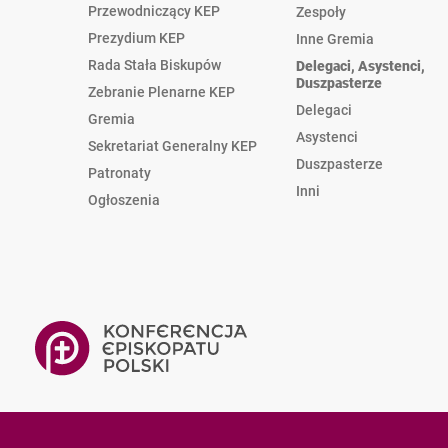
Przewodniczący KEP
Zespoły
Prezydium KEP
Inne Gremia
Rada Stała Biskupów
Delegaci, Asystenci,
Duszpasterze
Zebranie Plenarne KEP
Delegaci
Gremia
Asystenci
Sekretariat Generalny KEP
Duszpasterze
Patronaty
Inni
Ogłoszenia