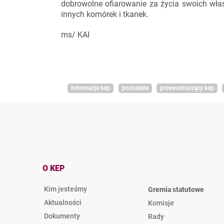
dobrowolne ofiarowanie za życia swoich wł
innych komórek i tkanek.
ms/ KAI
informacje kep
pozostałe
przewodniczący kep
O KEP
Kim jesteśmy
Gremia statutowe
Aktualności
Komisje
Dokumenty
Rady