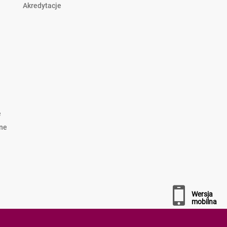
Akredytacje
e
lne
wersja
mobilna