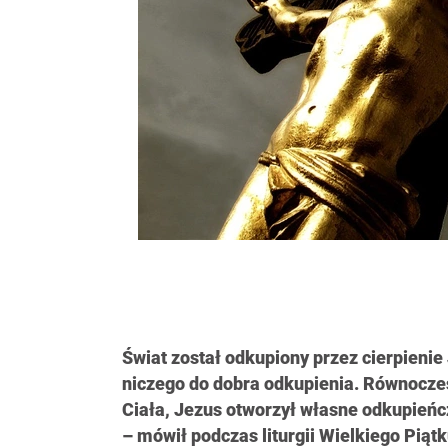
Świat został odkupiony przez cierpienie
niczego do dobra odkupienia. Równocześ
Ciała, Jezus otworzył własne odkupieńc
– mówił podczas liturgii Wielkiego Pią