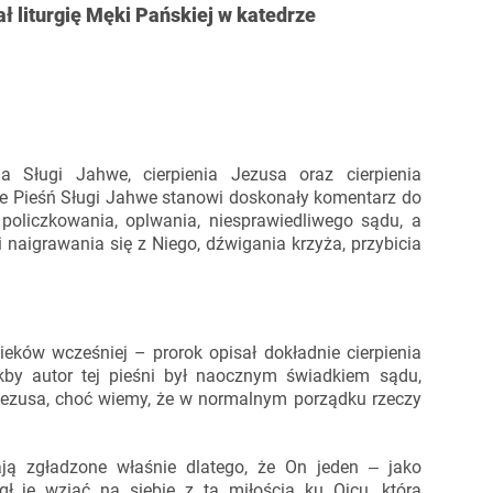
ł liturgię Męki Pańskiej w katedrze
a Sługi Jahwe, cierpienia Jezusa oraz cierpienia
 że Pieśń Sługi Jahwe stanowi doskonały komentarz do
policzkowania, oplwania, niesprawiedliwego sądu, a
naigrawania się z Niego, dźwigania krzyża, przybicia
eków wcześniej – prorok opisał dokładnie cierpienia
kby autor tej pieśni był naocznym świadkiem sądu,
 Jezusa, choć wiemy, że w normalnym porządku rzeczy
ają zgładzone właśnie dlatego, że On jeden ‒ jako
ł je wziąć na siebie z tą miłością ku Ojcu, która