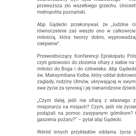
przewyższa zło wszelkiego grzechu. Unicest
metropolita poznański.
Abp Gądecki przekonywał, że „ludzkie c
równocześnie zaś weszło ono w całkowicie
miłością, która tworzy dobro, wyprowadza
cierpienie”.
Przewodniczący Konferencji Episkopatu Polsk
czyli gotowości do złożenia ofiary z siebie na
miłości do Boga i do człowieka. Abp Gądecki
św. Maksymiliana Kolbe, który oddał dobrowo
zagłady, rodziny Ulmów, ukrywającej w swym
swe życie za synową i jej nienarodzone dzieck
„Czym dalej, jeśli nie ofiarą z własnego 
misjonarza na misjach? Czym, jeśli nie życie
podążali na pomoc zasypanym górnikom? C
gaszenia pożaru?” – pytał abp Gądecki.
Wśród innych przykładów oddania życia d