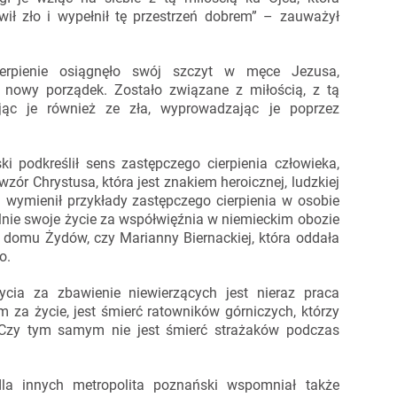
wił zło i wypełnił tę przestrzeń dobrem” – zauważył
ierpienie osiągnęło swój szczyt w męce Jezusa,
 nowy porządek. Zostało związane z miłością, z tą
jąc je również ze zła, wyprowadzając je poprzez
i podkreślił sens zastępczego cierpienia człowieka,
 wzór Chrystusa, która jest znakiem heroicznej, ludzkiej
 wymienił przykłady zastępczego cierpienia w osobie
lnie swoje życie za współwięźnia w niemieckim obozie
 domu Żydów, czy Marianny Biernackiej, która oddała
o.
życia za zbawienie niewierzących jest nieraz praca
m za życie, jest śmierć ratowników górniczych, którzy
zy tym samym nie jest śmierć strażaków podczas
la innych metropolita poznański wspomniał także