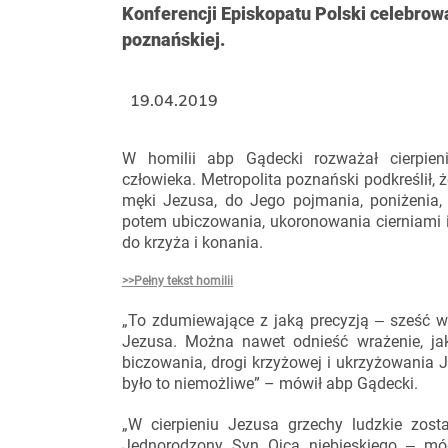
Konferencji Episkopatu Polski celebrowa
poznańskiej.
19.04.2019
W homilii abp Gądecki rozważał cierpieni
człowieka. Metropolita poznański podkreślił,
męki Jezusa, do Jego pojmania, poniżenia, 
potem ubiczowania, ukoronowania cierniami i 
do krzyża i konania.
>>Pełny tekst homilii
„To zdumiewające z jaką precyzją ‒ sześć wi
Jezusa. Można nawet odnieść wrażenie, ja
biczowania, drogi krzyżowej i ukrzyżowania
było to niemożliwe” – mówił abp Gądecki.
„W cierpieniu Jezusa grzechy ludzkie zost
Jednorodzony Syn Ojca niebieskiego ‒ móg