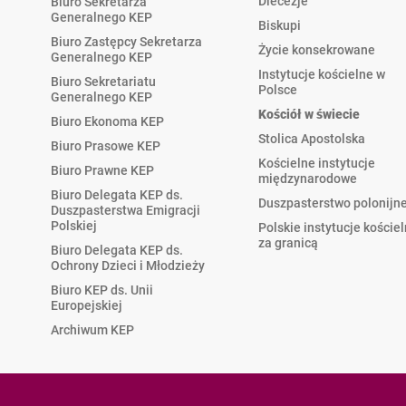
Diecezje
Biuro Sekretarza
Generalnego KEP
Biskupi
Biuro Zastępcy Sekretarza
Życie konsekrowane
Generalnego KEP
Instytucje kościelne w
Biuro Sekretariatu
Polsce
Generalnego KEP
Kościół w świecie
Biuro Ekonoma KEP
Stolica Apostolska
Biuro Prasowe KEP
Kościelne instytucje
Biuro Prawne KEP
międzynarodowe
Biuro Delegata KEP ds.
Duszpasterstwo polonijn
Duszpasterstwa Emigracji
Polskiej
Polskie instytucje koście
za granicą
Biuro Delegata KEP ds.
Ochrony Dzieci i Młodzieży
Biuro KEP ds. Unii
Europejskiej
Archiwum KEP