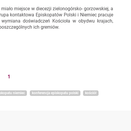
miało miejsce w diecezji zielonogórsko- gorzowskiej, a
rupa kontaktowa Episkopatów Polski i Niemiec pracuje
st wymiana doświadczeń Kościoła w obydwu krajach,
 poszczególnych ich gremiów.
1
iskopatu niemiec
konferencja episkopatu polski
kościół