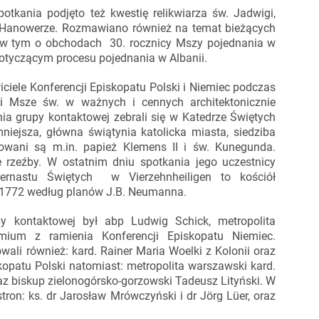
otkania podjęto też kwestię relikwiarza św. Jadwigi,
j w Hanowerze. Rozmawiano również na temat bieżących
, w tym o obchodach 30. rocznicy Mszy pojednania w
 dotyczącym procesu pojednania w Albanii.
ciele Konferencji Episkopatu Polski i Niemiec podczas
li Msze św. w ważnych i cennych architektonicznie
ia grupy kontaktowej zebrali się w Katedrze Świętych
niejsza, główna świątynia katolicka miasta, siedziba
owani są m.in. papież Klemens II i św. Kunegunda.
 rzeźby. W ostatnim dniu spotkania jego uczestnicy
ernastu Świętych w Vierzehnheiligen to kościół
1772 według planów J.B. Neumanna.
y kontaktowej był abp Ludwig Schick, metropolita
mium z ramienia Konferencji Episkopatu Niemiec.
ali również: kard. Rainer Maria Woelki z Kolonii oraz
skopatu Polski natomiast: metropolita warszawski kard.
raz biskup zielonogórsko-gorzowski Tadeusz Lityński. W
stron: ks. dr Jarosław Mrówczyński i dr Jörg Lüer, oraz