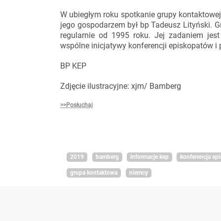
W ubiegłym roku spotkanie grupy kontaktowej 
jego gospodarzem był bp Tadeusz Lityński. G
regularnie od 1995 roku. Jej zadaniem je
wspólne inicjatywy konferencji episkopatów i
BP KEP
Zdjęcie ilustracyjne: xjm/ Bamberg
>>Posłuchaj
2019
bamberg
informacje kep
konferencja ep
grupa kontaktowa
niemcy