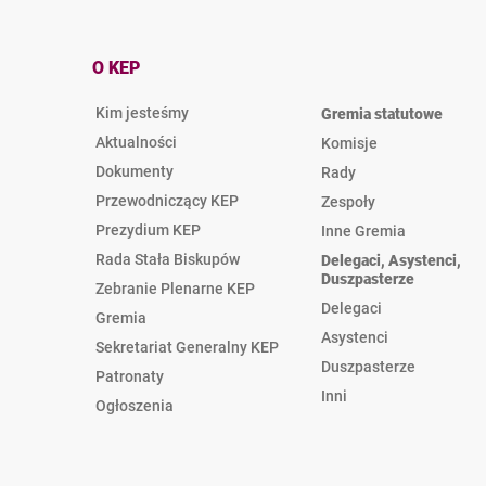
O KEP
Kim jesteśmy
Gremia statutowe
Aktualności
Komisje
Dokumenty
Rady
Przewodniczący KEP
Zespoły
Prezydium KEP
Inne Gremia
Rada Stała Biskupów
Delegaci, Asystenci,
Duszpasterze
Zebranie Plenarne KEP
Delegaci
Gremia
Asystenci
Sekretariat Generalny KEP
Duszpasterze
Patronaty
Inni
Ogłoszenia