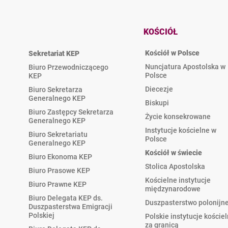
KOŚCIÓŁ
Kościół w Polsce
Sekretariat KEP
Nuncjatura Apostolska w
Biuro Przewodniczącego
Polsce
KEP
Diecezje
Biuro Sekretarza
Generalnego KEP
Biskupi
Biuro Zastępcy Sekretarza
Życie konsekrowane
Generalnego KEP
Instytucje kościelne w
Biuro Sekretariatu
Polsce
Generalnego KEP
Kościół w świecie
Biuro Ekonoma KEP
Stolica Apostolska
Biuro Prasowe KEP
Kościelne instytucje
Biuro Prawne KEP
międzynarodowe
Biuro Delegata KEP ds.
Duszpasterstwo polonijn
Duszpasterstwa Emigracji
Polskiej
Polskie instytucje koście
za granicą