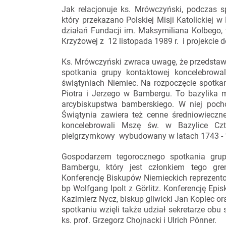
Jak relacjonuje ks. Mrówczyński, podczas sp
który przekazano Polskiej Misji Katolickie
działań Fundacji im. Maksymiliana Kolbego
Krzyżowej z 12 listopada 1989 r. i projekcie
Ks. Mrówczyński zwraca uwagę, że przedstawi
spotkania grupy kontaktowej koncelebrowa
świątyniach Niemiec. Na rozpoczęcie spotkan
Piotra i Jerzego w Bambergu. To bazylika m
arcybiskupstwa bamberskiego. W niej poch
Świątynia zawiera też cenne średniowieczne
koncelebrowali Mszę św. w Bazylice Czt
pielgrzymkowy wybudowany w latach 1743 - 
Gospodarzem tegorocznego spotkania grup
Bambergu, który jest członkiem tego gre
Konferencję Biskupów Niemieckich reprezentow
bp Wolfgang Ipolt z Görlitz. Konferencję Epi
Kazimierz Nycz, biskup gliwicki Jan Kopiec o
spotkaniu wzięli także udział sekretarze obu 
ks. prof. Grzegorz Chojnacki i Ulrich Pönner.