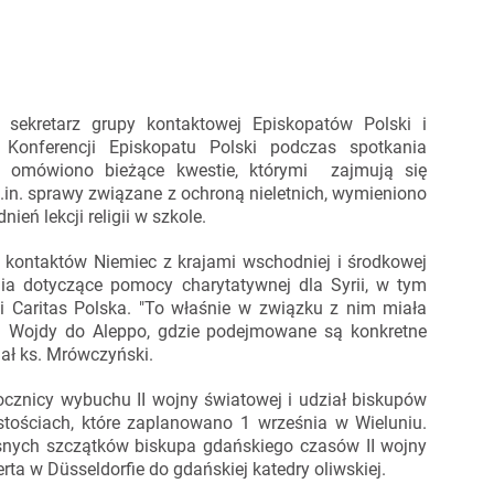
 sekretarz grupy kontaktowej Episkopatów Polski i
 Konferencji Episkopatu Polski podczas spotkania
omówiono bieżące kwestie, którymi zajmują się
in. sprawy związane z ochroną nieletnich, wymieniono
eń lekcji religii w szkole.
t kontaktów Niemiec z krajami wschodniej i środkowej
a dotyczące pomocy charytatywnej dla Syrii, w tym
 i Caritas Polska. "To właśnie w związku z nim miała
. Wojdy do Aleppo, gdzie podejmowane są konkretne
ał ks. Mrówczyński.
znicy wybuchu II wojny światowej i udział biskupów
ystościach, które zaplanowano 1 września w Wieluniu.
esnych szczątków biskupa gdańskiego czasów II wojny
rta w Düsseldorfie do gdańskiej katedry oliwskiej.