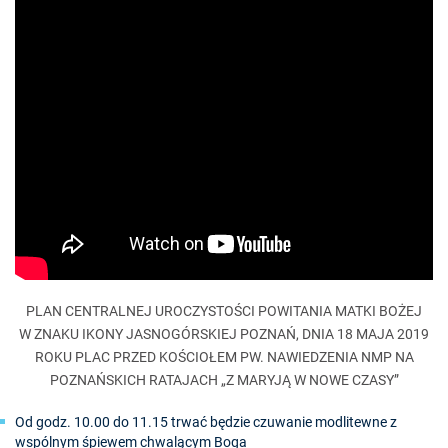
PLAN CENTRALNEJ UROCZYSTOŚCI POWITANIA MATKI BOŻEJ
W ZNAKU IKONY JASNOGÓRSKIEJ POZNAŃ, DNIA 18 MAJA 2019
ROKU PLAC PRZED KOŚCIOŁEM PW. NAWIEDZENIA NMP NA
POZNAŃSKICH RATAJACH „Z MARYJĄ W NOWE CZASY”
Od godz. 10.00 do 11.15 trwać będzie czuwanie modlitewne z
wspólnym śpiewem chwalącym Boga