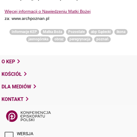
Więcej informacji o Nawiedzeniu Matki Bożej
za: www.archpoznan.pl
Informacje KEP
Matka Boża
Pozostałe
abp Gądecki
ikona
jasnogórska
obraz
peregrynacja
poznań
O KEP
KOŚCIÓŁ
DLA MEDIÓW
KONTAKT
WERSJA