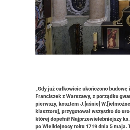
„Gdy już całkowicie ukończono budowę i
Franciszek z Warszawy, z porządku gwar
pierwszy, kosztem J.[aśnie] W.[ielmożn
klasztoru], przygotował wszystko do ur
której dopełnił Najprzewielebniejszy ks. 
po Wielkiejnocy roku 1719 dnia 5 maja.