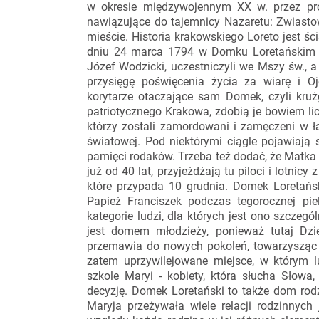
w okresie międzywojennym XX w. przez pr
nawiązujące do tajemnicy Nazaretu: Zwiast
mieście. Historia krakowskiego Loreto jest śc
dniu 24 marca 1794 w Domku Loretańskim wo
Józef Wodzicki, uczestniczyli we Mszy św., a
przysięgę poświęcenia życia za wiarę i Oj
korytarze otaczające sam Domek, czyli kru
patriotycznego Krakowa, zdobią je bowiem lic
którzy zostali zamordowani i zamęczeni w ła
światowej. Pod niektórymi ciągle pojawiają
pamięci rodaków. Trzeba też dodać, że Matka 
już od 40 lat, przyjeżdżają tu piloci i lotnicy
które przypada 10 grudnia. Domek Loretańsk
Papież Franciszek podczas tegorocznej pi
kategorie ludzi, dla których jest ono szcze
jest domem młodzieży, ponieważ tutaj Dzi
przemawia do nowych pokoleń, towarzysząc
zatem uprzywilejowane miejsce, w którym
szkole Maryi - kobiety, która słucha Słow
decyzję. Domek Loretański to także dom rod
Maryja przeżywała wiele relacji rodzinnych