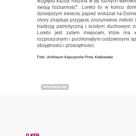
względu każda rodzina w jej różnych elementa
swoją tożsamość”. Loreto to w końcu dom 
dzisiejszym świecie, papież wskazał na Dom
chory znajduje przyjęcie, zrozumienie, miłość i
tradycją patriotyczną i ścisłym duchowym 
Loreto jest zatem miejscem, które ma 
rozproszonym i pochłoniętym codziennymi sp
obojętności i przeciętności.
Foto:
Archiwum Kapucynów Prow. Krakowska
informacje kep
O KEP