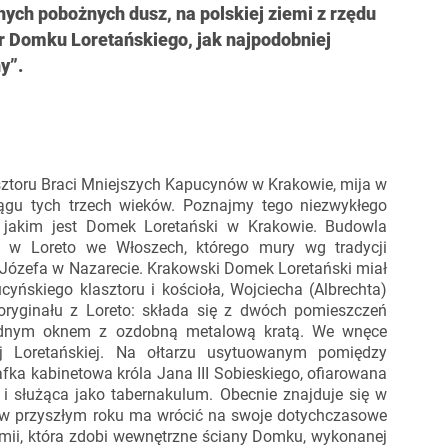
ych pobożnych dusz, na polskiej ziemi z rzędu
r Domku Loretańskiego, jak najpodobniej
y”.
sztoru Braci Mniejszych Kapucynów w Krakowie, mija w
iągu tych trzech wieków. Poznajmy tego niezwykłego
i, jakim jest Domek Loretański w Krakowie. Budowla
y w Loreto we Włoszech, którego mury wg tradycji
 Józefa w Nazarecie. Krakowski Domek Loretański miał
cyńskiego klasztoru i kościoła, Wojciecha (Albrechta)
ryginału z Loreto: składa się z dwóch pomieszczeń
t jednym oknem z ozdobną metalową kratą. We wnęce
ej Loretańskiej. Na ołtarzu usytuowanym pomiędzy
afka kabinetowa króla Jana III Sobieskiego, ofiarowana
 służąca jako tabernakulum. Obecnie znajduje się w
 w przyszłym roku ma wrócić na swoje dotychczasowe
omii, która zdobi wewnętrzne ściany Domku, wykonanej