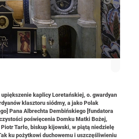
 upiększenie kaplicy Loretańskiej, o. gwardyan
dyanów klasztoru siódmy, a jako Polak
ego] Pana Albrechta Dembińskiego [fundatora
oczystości poświęcenia Domku Matki Bożej,
Piotr Tarło, biskup kijowski, w piątą niedzielę
 Tak ku pożytkowi duchowemu i uszczęśliwieniu