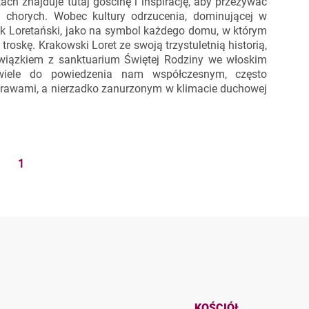
ch znajduje tutaj gościnę i inspirację, aby przeżywać
chorych. Wobec kultury odrzucenia, dominującej w
ek Loretański, jako na symbol każdego domu, w którym
 troskę. Krakowski Loret ze swoją trzystuletnią historią,
związkiem z sanktuarium Świętej Rodziny we włoskim
wiele do powiedzenia nam współczesnym, często
rawami, a nierzadko zanurzonym w klimacie duchowej
1
KOŚCIÓŁ