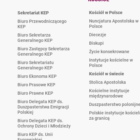
Kościół w Polsce
Sekretariat KEP
Nuncjatura Apostolska w
Biuro Przewodniczącego
Polsce
KEP
Diecezje
Biuro Sekretarza
Generalnego KEP
Biskupi
Biuro Zastępcy Sekretarza
Życie konsekrowane
Generalnego KEP
Instytucje kościelne w
Biuro Sekretariatu
Polsce
Generalnego KEP
Kościół w świecie
Biuro Ekonoma KEP
Stolica Apostolska
Biuro Prasowe KEP
Kościelne instytucje
Biuro Prawne KEP
międzynarodowe
Biuro Delegata KEP ds.
Duszpasterstwo polonijn
Duszpasterstwa Emigracji
Polskiej
Polskie instytucje koście
za granicą
Biuro Delegata KEP ds.
Ochrony Dzieci i Młodzieży
Biuro KEP ds. Unii
Europejskiej