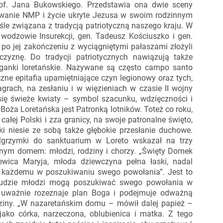
of. Jana Bukowskiego. Przedstawia ona dwie sceny
owanie NMP i życie ukryte Jezusa w swoim rodzinnym
iśle związana z tradycją patriotyczną naszego kraju. W
dzowie Insurekcji, gen. Tadeusz Kościuszko i gen.
 po jej zakończeniu z wyciągniętymi pałaszami złożyli
czyznę. Do tradycji patriotycznych nawiązują także
żganki loretańskie. Nazywane są często campo santo
zne epitafia upamiętniające czyn legionowy oraz tych,
grach, na zesłaniu i w więzieniach w czasie II wojny
 się świeże kwiaty – symbol szacunku, wdzięczności i
Boża Loretańska jest Patronką lotników. Toteż co roku,
 z całej Polski i zza granicy, na swoje patronalne święto,
i niesie ze sobą także głębokie przesłanie duchowe.
elgrzymki do sanktuarium w Loreto wskazał na trzy
gólnym domem: młodzi, rodziny i chorzy. „Święty Domek
ewica Maryja, młoda dziewczyna pełna łaski, nadal
 każdemu w poszukiwaniu swego powołania”. Jest to
 ludzie młodzi mogą poszukiwać swego powołania w
a, uważnie rozeznaje plan Boga i podejmuje odważną
ziny. „W nazaretańskim domu – mówił dalej papież –
 jako córka, narzeczona, oblubienica i matka. Z tego