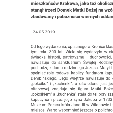
mieszkańców Krakowa, jako też okoliczn
stanął trzeci Domek Matki Bożej na wzó
zbudowany i pobożności wiernych oddan
24.05.2019
Od tego wydarzenia, opisanego w Kronice kla
tym roku 300 lat. Wiele się wydarzyło w c
świadka historii, patriotyzmu i duchowośc
nawiązuje do sanktuarium Świętej Rodzin
pochodzą z domu rodzinnego Jezusa, Maryi i
spełniać rolę rodowej kaplicy fundatora kapu
Dembińskiego. Jego wnętrze nawiązuje do o
„pokoiku” i „kuchenki”, a oświetlone jes
ołtarzowej znajduje się figura Matki Boż
„pokoikiem” a „kuchenką” stała do tej pory sz
kapucynom przez jego syna Jakuba w 1733 i
Muzeum Pałacu króla Jana III w Wilanowie i
miejsce. Warto wspomnieć jeszcze o polichr