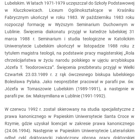
Lubelskim. W latach 1971-1979 uczęszczał do Szkoły Podstawowej
w Kluczkowicach. Liceum Ogólnokształcące w Kraśniku
Fabrycznym ukończył w roku 1983. W październiku 1983 roku
rozpoczął formację w Wyższym Seminarium Duchownym w
Lublinie. Święcenia diakonatu przyjął w katedrze lubelskiej 31
marca 1988 r. Seminarium i studia teologiczne w Katolickim
Uniwersytecie Lubelskim ukończył w listopadzie 1988 roku z
tytułem magistra teologii, na podstawie pracy magisterskiej „Rola
chrześcijaństwa w życiu narodu polskiego w ujęciu arcybiskupa
Józefa T. Teodorowicza”. Święcenia prezbiteratu przyjął w Wielki
Czwartek 23.03.1989 r. z rąk ówczesnego biskupa lubelskiego
Bolesława Pylaka. Jako neoprezbiter pracował w parafii pw. św.
Józefa w Tomaszowie Lubelskim (1989-1991), a następnie w
parafii pw. św. Maksymiliana w Lublinie (1991-1992).
W czerwcu 1992 r. został skierowany na studia specjalistyczne z
prawa kanonicznego w Papieskim Uniwersytecie Santa Croce w
Rzymie, gdzie uzyskał licencjat w zakresie prawa kanonicznego
(24.06.1994). Następnie w Papieskim Uniwersytecie Laterańskim
odbył cykl doktorancki zakończony obroną pracy doktorskiej