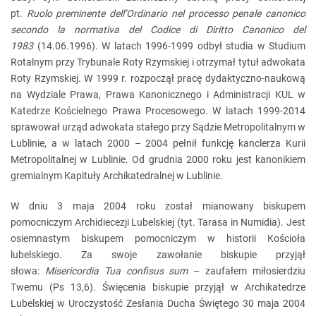
pt.
Ruolo preminente dell’Ordinario nel processo penale canonico
secondo la normativa del Codice di Diritto Canonico del
1983
(14.06.1996). W latach 1996-1999 odbył studia w Studium
Rotalnym przy Trybunale Roty Rzymskiej i otrzymał tytuł adwokata
Roty Rzymskiej. W 1999 r. rozpoczął pracę dydaktyczno-naukową
na Wydziale Prawa, Prawa Kanonicznego i Administracji KUL w
Katedrze Kościelnego Prawa Procesowego. W latach 1999-2014
sprawował urząd adwokata stałego przy Sądzie Metropolitalnym w
Lublinie, a w latach 2000 – 2004 pełnił funkcję kanclerza Kurii
Metropolitalnej w Lublinie. Od grudnia 2000 roku jest kanonikiem
gremialnym Kapituły Archikatedralnej w Lublinie.
W dniu 3 maja 2004 roku został mianowany biskupem
pomocniczym Archidiecezji Lubelskiej (tyt. Tarasa in Numidia). Jest
osiemnastym biskupem pomocniczym w historii Kościoła
lubelskiego. Za swoje zawołanie biskupie przyjął
słowa:
Misericordia Tua confisus sum
– zaufałem miłosierdziu
Twemu (Ps 13,6). Święcenia biskupie przyjął w Archikatedrze
Lubelskiej w Uroczystość Zesłania Ducha Świętego 30 maja 2004