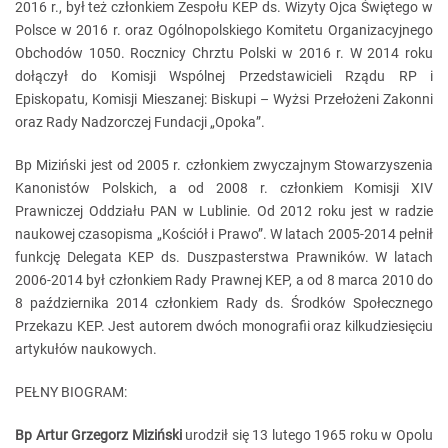
2016 r., był też członkiem Zespołu KEP ds. Wizyty Ojca Świętego w
Polsce w 2016 r. oraz Ogólnopolskiego Komitetu Organizacyjnego
Obchodów 1050. Rocznicy Chrztu Polski w 2016 r. W 2014 roku
dołączył do Komisji Wspólnej Przedstawicieli Rządu RP i
Episkopatu, Komisji Mieszanej: Biskupi – Wyżsi Przełożeni Zakonni
oraz Rady Nadzorczej Fundacji „Opoka”.
Bp Miziński jest od 2005 r. członkiem zwyczajnym Stowarzyszenia
Kanonistów Polskich, a od 2008 r. członkiem Komisji XIV
Prawniczej Oddziału PAN w Lublinie. Od 2012 roku jest w radzie
naukowej czasopisma „Kościół i Prawo”. W latach 2005-2014 pełnił
funkcję Delegata KEP ds. Duszpasterstwa Prawników. W latach
2006-2014 był członkiem Rady Prawnej KEP, a od 8 marca 2010 do
8 października 2014 członkiem Rady ds. Środków Społecznego
Przekazu KEP. Jest autorem dwóch monografii oraz kilkudziesięciu
artykułów naukowych.
PEŁNY BIOGRAM:
Bp Artur Grzegorz Miziński
urodził się 13 lutego 1965 roku w Opolu