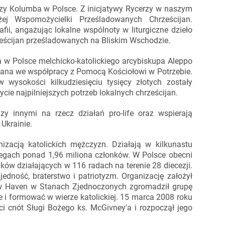
rzy Kolumba w Polsce. Z inicjatywy Rycerzy w naszym
ej Wspomożycielki Prześladowanych Chrześcijan.
afii, angażując lokalne wspólnoty w liturgiczne dzieło
ześcijan prześladowanych na Bliskim Wschodzie.
 w Polsce melchicko-katolickiego arcybiskupa Aleppo
wana we współpracy z Pomocą Kościołowi w Potrzebie.
 wysokości kilkudziesięciu tysięcy złotych zostały
e najpilniejszych potrzeb lokalnych chrześcijan.
y innymi na rzecz działań pro-life oraz wspierają
Ukrainie.
zacją katolickich mężczyzn. Działają w kilkunastu
egach ponad 1,96 miliona członków. W Polsce obecni
nków działających w 116 radach na terenie 28 diecezji.
edność, braterstwo i patriotyzm. Organizację założył
ew Haven w Stanach Zjednoczonych zgromadził grupę
i formować w wierze katolickiej. 15 marca 2008 roku
ci cnót Sługi Bożego ks. McGivney'a i rozpoczął jego