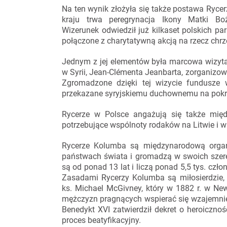
Na ten wynik złożyła się także postawa Ryce
kraju trwa peregrynacja Ikony Matki Boż
Wizerunek odwiedził już kilkaset polskich par
połączone z charytatywną akcją na rzecz chr
Jednym z jej elementów była marcowa wizyta
w Syrii, Jean-Clémenta Jeanbarta, zorganizo
Zgromadzone dzięki tej wizycie fundusze w
przekazane syryjskiemu duchownemu na pokryci
Rycerze w Polsce angażują się także międz
potrzebujące wspólnoty rodaków na Litwie i w 
Rycerze Kolumba są międzynarodową organi
państwach świata i gromadzą w swoich szer
są od ponad 13 lat i liczą ponad 5,5 tys. czło
Zasadami Rycerzy Kolumba są miłosierdzie, j
ks. Michael McGivney, który w 1882 r. w N
mężczyzn pragnących wspierać się wzajemnie 
Benedykt XVI zatwierdził dekret o heroicznoś
proces beatyfikacyjny.