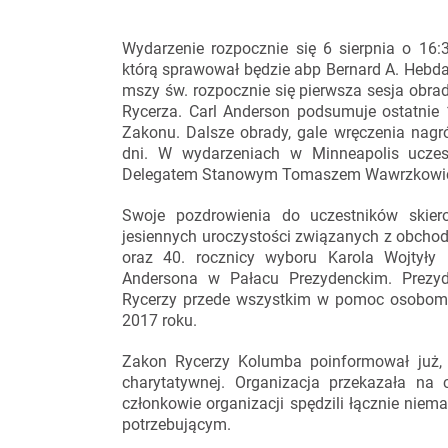
Wydarzenie rozpocznie się 6 sierpnia o 16:
którą sprawował będzie abp Bernard A. Hebda 
mszy św. rozpocznie się pierwsza sesja obra
Rycerza. Carl Anderson podsumuje ostatnie 1
Zakonu. Dalsze obrady, gale wręczenia nagró
dni. W wydarzeniach w Minneapolis uczest
Delegatem Stanowym Tomaszem Wawrzkowi
Swoje pozdrowienia do uczestników skier
jesiennych uroczystości związanych z obchod
oraz 40. rocznicy wyboru Karola Wojtyły 
Andersona w Pałacu Prezydenckim. Prezy
Rycerzy przede wszystkim w pomoc osobo
2017 roku.
Zakon Rycerzy Kolumba poinformował już, 
charytatywnej. Organizacja przekazała na
członkowie organizacji spędzili łącznie niem
potrzebującym.