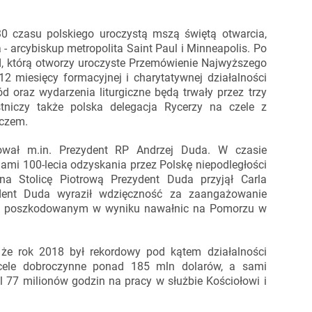
30 czasu polskiego uroczystą mszą świętą otwarcia,
- arcybiskup metropolita Saint Paul i Minneapolis. Po
d, którą otworzy uroczyste Przemówienie Najwyższego
2 miesięcy formacyjnej i charytatywnej działalności
d oraz wydarzenia liturgiczne będą trwały przez trzy
niczy także polska delegacja Rycerzy na czele z
czem.
ował m.in. Prezydent RP Andrzej Duda. W czasie
ami 100-lecia odzyskania przez Polskę niepodległości
na Stolicę Piotrową Prezydent Duda przyjął Carla
dent Duda wyraził wdzięczność za zaangażowanie
m poszkodowanym w wyniku nawałnic na Pomorzu w
że rok 2018 był rekordowy pod kątem działalności
 cele dobroczynne ponad 185 mln dolarów, a sami
al 77 milionów godzin na pracy w służbie Kościołowi i