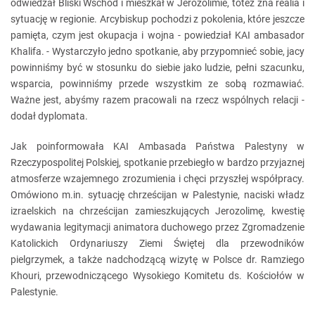
odwiedzał Bliski Wschód i mieszkał w Jerozolimie, toteż zna realia i
sytuację w regionie. Arcybiskup pochodzi z pokolenia, które jeszcze
pamięta, czym jest okupacja i wojna - powiedział KAI ambasador
Khalifa. - Wystarczyło jedno spotkanie, aby przypomnieć sobie, jacy
powinniśmy być w stosunku do siebie jako ludzie, pełni szacunku,
wsparcia, powinniśmy przede wszystkim ze sobą rozmawiać.
Ważne jest, abyśmy razem pracowali na rzecz wspólnych relacji -
dodał dyplomata.
Jak poinformowała KAI Ambasada Państwa Palestyny w
Rzeczypospolitej Polskiej, spotkanie przebiegło w bardzo przyjaznej
atmosferze wzajemnego zrozumienia i chęci przyszłej współpracy.
Omówiono m.in. sytuację chrześcijan w Palestynie, naciski władz
izraelskich na chrześcijan zamieszkujących Jerozolimę, kwestię
wydawania legitymacji animatora duchowego przez Zgromadzenie
Katolickich Ordynariuszy Ziemi Świętej dla przewodników
pielgrzymek, a także nadchodzącą wizytę w Polsce dr. Ramziego
Khouri, przewodniczącego Wysokiego Komitetu ds. Kościołów w
Palestynie.