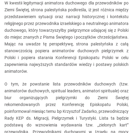
W kwestii legitymacji animatora duchowego dla przewodników po
Ziemi Świętej, strona palestyńska podkreśla, iż jest różnica między
przedstawieniem sytuacji oraz narracji historycznej i kontekstu
religijnego przez przewodnika izraelskiego a neutralnego animatora
duchowego, który towarzyszyłby pielgrzymce udającej się z Polski
do miejsc znanych z Pisma Świętego i początków chrześcijaństwa.
Mając na uwadze tę perspektywę, strona palestyńska z całą
stanowczością popiera animatorów duchowych pielgrzymek z
Polski i popiera starania Konferencji Episkopatu Polski w celu
zapewnienia najwyższych standardów wiedzy i postawy polskich
animatorów.
O tym, że powstanie lista przewodników duchowych (tzw.
animatorów duchowych, spiritual leaders, animatori spirituale) oraz
biur organizujących pielgrzymki do Ziemi Świętej
rekomendowanych przez Konferencję Episkopatu Polski,
poinformował miesiąc temu bp Krzysztof Zadarko, przewodniczący
Rady KEP ds. Migracji, Pielgrzymek i Turystyki. Lista ta będzie
podstawą do wznowienia wydawania tzw. „zielonych kart”
przewodnika. Przewodnikami duchowymi w Izraelu na mocy