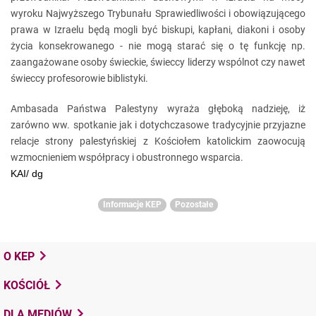
wyroku Najwyższego Trybunału Sprawiedliwości i obowiązującego
prawa w Izraelu będą mogli być biskupi, kapłani, diakoni i osoby
życia konsekrowanego - nie mogą starać się o tę funkcję np.
zaangażowane osoby świeckie, świeccy liderzy wspólnot czy nawet
świeccy profesorowie biblistyki.
Ambasada Państwa Palestyny wyraża głęboką nadzieję, iż
zarówno ww. spotkanie jak i dotychczasowe tradycyjnie przyjazne
relacje strony palestyńskiej z Kościołem katolickim zaowocują
wzmocnieniem współpracy i obustronnego wsparcia.
KAI/ dg
Informacje KEP
Pozostałe
O KEP
KOŚCIÓŁ
DLA MEDIÓW