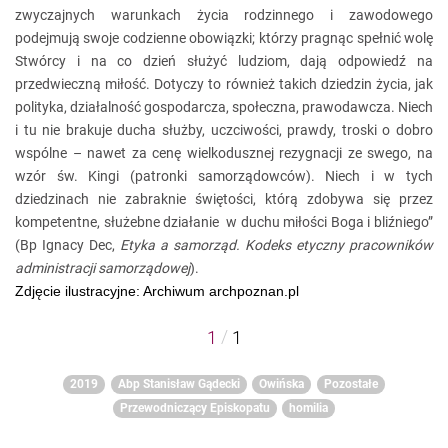
zwyczajnych warunkach życia rodzinnego i zawodowego
podejmują swoje codzienne obowiązki; którzy pragnąc spełnić wolę
Stwórcy i na co dzień służyć ludziom, dają odpowiedź na
przedwieczną miłość. Dotyczy to również takich dziedzin życia, jak
polityka, działalność gospodarcza, społeczna, prawodawcza. Niech
i tu nie brakuje ducha służby, uczciwości, prawdy, troski o dobro
wspólne – nawet za cenę wielkodusznej rezygnacji ze swego, na
wzór św. Kingi (patronki samorządowców). Niech i w tych
dziedzinach nie zabraknie świętości, którą zdobywa się przez
kompetentne, służebne działanie w duchu miłości Boga i bliźniego”
(Bp Ignacy Dec,
Etyka a samorząd. Kodeks etyczny pracowników
administracji samorządowej
).
Zdjęcie ilustracyjne: Archiwum archpoznan.pl
/
1
1
2019
Abp Stanisław Gądecki
Owińska
Pozostałe
Przewodniczący Episkopatu
homilia