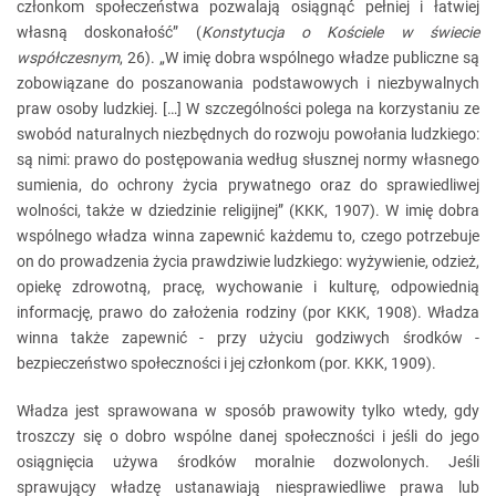
członkom społeczeństwa pozwalają osiągnąć pełniej i łatwiej
własną doskonałość” (
Konstytucja o Kościele w świecie
współczesnym
, 26). „W imię dobra wspólnego władze publiczne są
zobowiązane do poszanowania podstawowych i niezbywalnych
praw osoby ludzkiej. […] W szczególności polega na korzystaniu ze
swobód naturalnych niezbędnych do rozwoju powołania ludzkiego:
są nimi: prawo do postępowania według słusznej normy własnego
sumienia, do ochrony życia prywatnego oraz do sprawiedliwej
wolności, także w dziedzinie religijnej” (KKK, 1907). W imię dobra
wspólnego władza winna zapewnić każdemu to, czego potrzebuje
on do prowadzenia życia prawdziwie ludzkiego: wyżywienie, odzież,
opiekę zdrowotną, pracę, wychowanie i kulturę, odpowiednią
informację, prawo do założenia rodziny (por KKK, 1908). Władza
winna także zapewnić - przy użyciu godziwych środków -
bezpieczeństwo społeczności i jej członkom (por. KKK, 1909).
Władza jest sprawowana w sposób prawowity tylko wtedy, gdy
troszczy się o dobro wspólne danej społeczności i jeśli do jego
osiągnięcia używa środków moralnie dozwolonych. Jeśli
sprawujący władzę ustanawiają niesprawiedliwe prawa lub