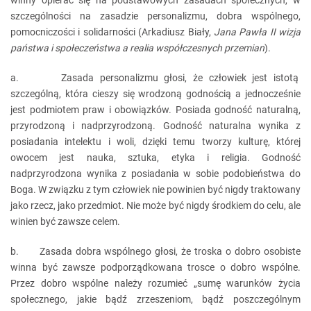
winny opierać się na podstawowych zasadach społecznych, w
szczególności na zasadzie personalizmu, dobra wspólnego,
pomocniczości i solidarności (Arkadiusz Biały,
Jana Pawła II wizja
państwa i społeczeństwa a realia współczesnych przemian
).
a. Zasada personalizmu głosi, że człowiek jest istotą
szczególną, która cieszy się wrodzoną godnością a jednocześnie
jest podmiotem praw i obowiązków. Posiada godność naturalną,
przyrodzoną i nadprzyrodzoną. Godność naturalna wynika z
posiadania intelektu i woli, dzięki temu tworzy kulturę, której
owocem jest nauka, sztuka, etyka i religia. Godność
nadprzyrodzona wynika z posiadania w sobie podobieństwa do
Boga. W związku z tym człowiek nie powinien być nigdy traktowany
jako rzecz, jako przedmiot. Nie może być nigdy środkiem do celu, ale
winien być zawsze celem.
b. Zasada dobra wspólnego głosi, że troska o dobro osobiste
winna być zawsze podporządkowana trosce o dobro wspólne.
Przez dobro wspólne należy rozumieć „sumę warunków życia
społecznego, jakie bądź zrzeszeniom, bądź poszczególnym