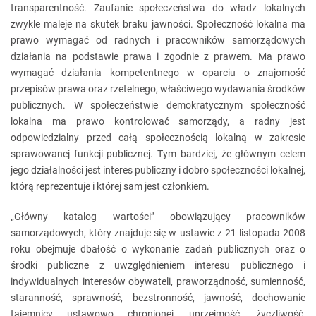
transparentność. Zaufanie społeczeństwa do władz lokalnych
zwykle maleje na skutek braku jawności. Społeczność lokalna ma
prawo wymagać od radnych i pracowników samorządowych
działania na podstawie prawa i zgodnie z prawem. Ma prawo
wymagać działania kompetentnego w oparciu o znajomość
przepisów prawa oraz rzetelnego, właściwego wydawania środków
publicznych. W społeczeństwie demokratycznym społeczność
lokalna ma prawo kontrolować samorządy, a radny jest
odpowiedzialny przed całą społecznością lokalną w zakresie
sprawowanej funkcji publicznej. Tym bardziej, że głównym celem
jego działalności jest interes publiczny i dobro społeczności lokalnej,
którą reprezentuje i której sam jest członkiem.
„Główny katalog wartości” obowiązujący pracowników
samorządowych, który znajduje się w ustawie z 21 listopada 2008
roku obejmuje dbałość o wykonanie zadań publicznych oraz o
środki publiczne z uwzględnieniem interesu publicznego i
indywidualnych interesów obywateli, praworządność, sumienność,
staranność, sprawność, bezstronność, jawność, dochowanie
tajemnicy ustawowo chronionej, uprzejmość, życzliwość,