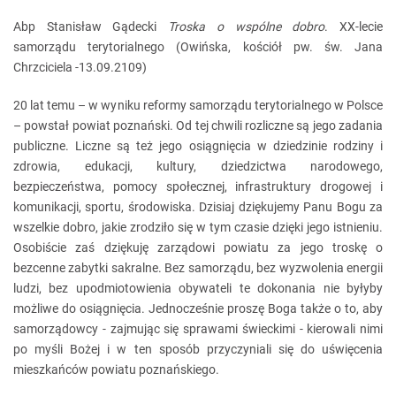
Abp Stanisław Gądecki
Troska o wspólne dobro
. XX-lecie
samorządu terytorialnego (Owińska, kościół pw. św. Jana
Chrzciciela -13.09.2109)
20 lat temu – w wyniku reformy samorządu terytorialnego w Polsce
– powstał powiat poznański. Od tej chwili rozliczne są jego zadania
publiczne. Liczne są też jego osiągnięcia w dziedzinie rodziny i
zdrowia, edukacji, kultury, dziedzictwa narodowego,
bezpieczeństwa, pomocy społecznej, infrastruktury drogowej i
komunikacji, sportu, środowiska. Dzisiaj dziękujemy Panu Bogu za
wszelkie dobro, jakie zrodziło się w tym czasie dzięki jego istnieniu.
Osobiście zaś dziękuję zarządowi powiatu za jego troskę o
bezcenne zabytki sakralne. Bez samorządu, bez wyzwolenia energii
ludzi, bez upodmiotowienia obywateli te dokonania nie byłyby
możliwe do osiągnięcia. Jednocześnie proszę Boga także o to, aby
samorządowcy - zajmując się sprawami świeckimi - kierowali nimi
po myśli Bożej i w ten sposób przyczyniali się do uświęcenia
mieszkańców powiatu poznańskiego.