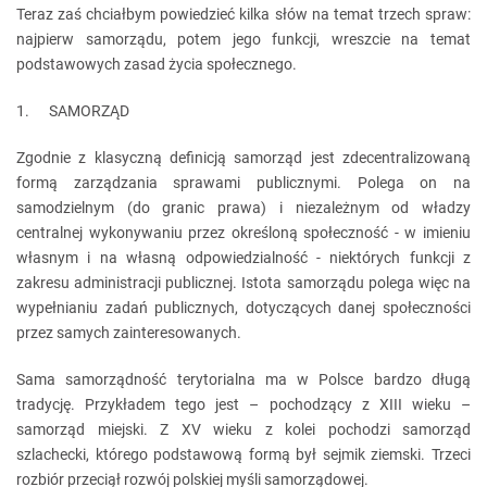
Teraz zaś chciałbym powiedzieć kilka słów na temat trzech spraw:
najpierw samorządu, potem jego funkcji, wreszcie na temat
podstawowych zasad życia społecznego.
1. SAMORZĄD
Zgodnie z klasyczną definicją samorząd jest zdecentralizowaną
formą zarządzania sprawami publicznymi. Polega on na
samodzielnym (do granic prawa) i niezależnym od władzy
centralnej wykonywaniu przez określoną społeczność - w imieniu
własnym i na własną odpowiedzialność - niektórych funkcji z
zakresu administracji publicznej. Istota samorządu polega więc na
wypełnianiu zadań publicznych, dotyczących danej społeczności
przez samych zainteresowanych.
Sama samorządność terytorialna ma w Polsce bardzo długą
tradycję. Przykładem tego jest – pochodzący z XIII wieku –
samorząd miejski. Z XV wieku z kolei pochodzi samorząd
szlachecki, którego podstawową formą był sejmik ziemski. Trzeci
rozbiór przeciął rozwój polskiej myśli samorządowej.