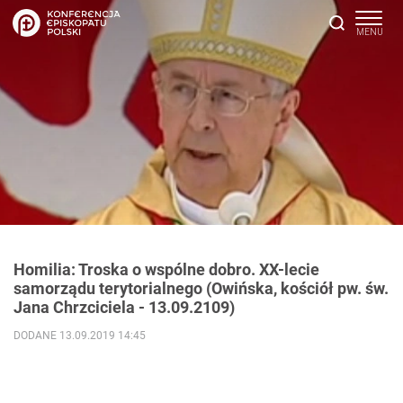
Homilia: Troska o wspólne dobro. XX-lecie
samorządu terytorialnego (Owińska, kościół pw. św.
Jana Chrzciciela - 13.09.2109)
DODANE 13.09.2019 14:45