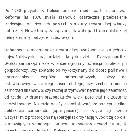
Po 1948 przyjęto w Polsce radziecki model partii i państwa.
Reforma lat 1970 miała stanowić ostateczne przekreślenie
tradycyjnej na ziemiach polskich struktury terytorialnej władzy
publicznej. Nowe formy zarządzania dawały partii komunistycznej
pełną kontrolę nad życiem zbiorowym.
Odbudowa samorządności terytorialnej uważana jest za jedno z
najważniejszych i najbardziej udanych dzieł III Rzeczpospolitej.
„Polski samorząd niesie w sobie ogromny potencjał społeczny i
gospodarczy. Czy zostanie on wykorzystany dla dobra państwa i
poszczególnych wspólnot samorządowych, zależy od
ustawodawcy, w szczególności od tego, czy zechce umocnić
samorząd finansowo, czy raczej utrzymywać będzie jego zależność
od rządu. W drugim przypadku ów wielki potencjał nie zostanie
spożytkowany. Na razie należy skonstatować, że następuje silna
polityzacja samorządu (upartyjnienie), co wiąże się przede
wszystkim z proporcjonalną (partyjną) ordynacją wyborczą do ciał
stanowiących samorząd. Stanowi to swoisty dowód na to, iż
pozycja samorządu jest w Polsce znacząca, skoro staje się on tak