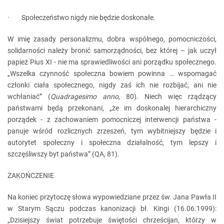
· Społeczeństwo nigdy nie będzie doskonałe.
W imię zasady personalizmu, dobra wspólnego, pomocniczości,
solidarności należy bronić samorządności, bez której – jak uczył
papież Pius XI - nie ma sprawiedliwości ani porządku społecznego.
„Wszelka czynność społeczna bowiem powinna … wspomagać
członki ciała społecznego, nigdy zaś ich nie rozbijać, ani nie
wchłaniać” (
Quadragesimo anno
, 80). Niech więc rządzący
państwami będą przekonani, „że im doskonalej hierarchiczny
porządek - z zachowaniem pomocniczej interwencji państwa -
panuje wśród rozlicznych zrzeszeń, tym wybitniejszy będzie i
autorytet społeczny i społeczna działalność, tym lepszy i
szczęśliwszy byt państwa” (QA, 81).
ZAKOŃCZENIE
Na koniec przytoczę słowa wypowiedziane przez św. Jana Pawła II
w Starym Sączu podczas kanonizacji bł. Kingi (16.06.1999):
„Dzisiejszy świat potrzebuje świętości chrześcijan, którzy w