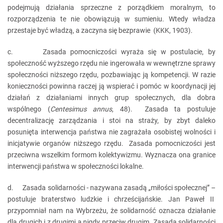
podejmują działania sprzeczne z porządkiem moralnym, to
rozporządzenia te nie obowiązują w sumieniu. Wtedy władza
przestaje być władzą, a zaczyna się bezprawie (KKK, 1903).
c. Zasada pomocniczości wyraża się w postulacie, by
społeczność wyższego rzędu nie ingerowała w wewnętrzne sprawy
społeczności niższego rzędu, pozbawiając ją kompetencji. W razie
konieczności powinna raczej ją wspierać i pomóc w koordynacji jej
działań z działaniami innych grup społecznych, dla dobra
wspólnego (
Centesimus annus
, 48). Zasada ta postuluje
decentralizację zarządzania i stoi na straży, by zbyt daleko
posunięta interwencja państwa nie zagrażała osobistej wolności i
inicjatywie organów niższego rzędu. Zasada pomocniczości jest
przeciwna wszelkim formom kolektywizmu. Wyznacza ona granice
interwencji państwa w społeczności lokalne.
d. Zasada solidarności - nazywana zasadą „miłości społecznej” –
postuluje braterstwo ludzkie i chrześcijańskie. Jan Paweł II
przypomniał nam na Wybrzeżu, że solidarność oznacza działanie
dla drugich i z drugimi a nigdy przeciw drugim. Zasada solidarności