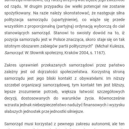
od rządu. W drugim przypadku ów wielki potencjał nie zostanie
spożytkowany. Na razie należy skonstatować, że następuje silna
polityzacja samorządu (upartyjnienie), co wiąże się przede
wszystkim z proporcjonalną (partyjną) ordynacją wyborczą do ciał
stanowiących samorząd. Stanowi to swoisty dowód na to, iż
pozycja samorządu jest w Polsce znacząca, skoro staje się on tak
istotnym obszarem zabiegów partii politycznych” (Michał Kulesza,
Samorząd
. W: Słownik społeczny, Kraków 2004, s. 1167).
Zakres uprawnień przekazanych samorządowi przez państwo
zależny jest od dojrzałości społeczeństwa. Korzystną stroną
samorządu jest jego bliski kontakt z obywatelami. Im niższy
szczebel organizacji samorządowej, tym kontakt ten jest bliższy,
lepsze zrozumienie potrzeb, większa łatwość szczegółowych
decyzji, dostosowanych do warunków życia. Równocześnie
wzrasta jednak niebezpieczeństwo nadużyć finansowych i wyzysku
słabszych jednostek prze jednostki silniejsze.
Samorząd musi korzystać z pewnego zakresu autonomii, ale ten