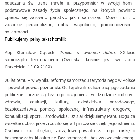
nauczania św. Jana Pawła II, przypomniał w swojej homilii
podstawowe zasady życia społecznego, na których powinno
opierać się zarówno państwo jak i samorząd. Mówił m.in. o
zasadzie personalizmu, dobra wspólnego, pomocniczości i
solidarności.
Publikujemy pełny tekst homilii:
Abp Stanisław Gądecki
Troska o wspólne dobro
. XX-lecie
samorządu terytorialnego (Owińska, kościół pw. św. Jana
Chrzciciela -13.09.2109)
20 lat temu – w wyniku reformy samorządu terytorialnego w Polsce
– powstał powiat poznański. Od tej chwili rozliczne są jego zadania
publiczne. Liczne są też jego osiągnięcia w dziedzinie rodziny i
zdrowia, edukacji, kultury, dziedzictwa narodowego,
bezpieczeństwa, pomocy społecznej, infrastruktury drogowej i
komunikacji, sportu, środowiska. Dzisiaj dziękujemy Panu Bogu za
wszelkie dobro, jakie zrodziło się w tym czasie dzięki jego istnieniu.
Osobiście zaś dziękuję zarządowi powiatu za jego troskę o
bezcenne zabytki sakralne. Bez samorządu, bez wyzwolenia energii