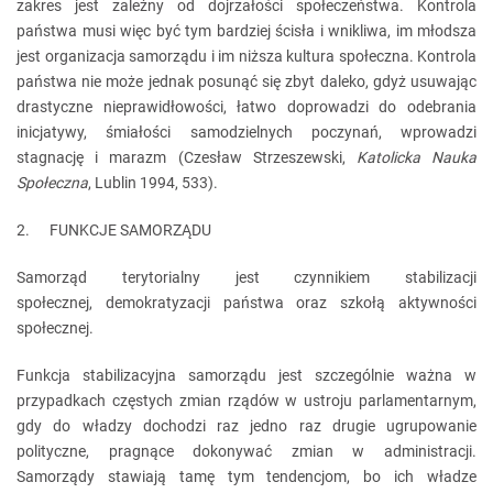
zakres jest zależny od dojrzałości społeczeństwa. Kontrola
państwa musi więc być tym bardziej ścisła i wnikliwa, im młodsza
jest organizacja samorządu i im niższa kultura społeczna. Kontrola
państwa nie może jednak posunąć się zbyt daleko, gdyż usuwając
drastyczne nieprawidłowości, łatwo doprowadzi do odebrania
inicjatywy, śmiałości samodzielnych poczynań, wprowadzi
stagnację i marazm (Czesław Strzeszewski,
Katolicka Nauka
Społeczna
, Lublin 1994, 533).
2. FUNKCJE SAMORZĄDU
Samorząd terytorialny jest czynnikiem stabilizacji
społecznej, demokratyzacji państwa oraz szkołą aktywności
społecznej.
Funkcja stabilizacyjna samorządu jest szczególnie ważna w
przypadkach częstych zmian rządów w ustroju parlamentarnym,
gdy do władzy dochodzi raz jedno raz drugie ugrupowanie
polityczne, pragnące dokonywać zmian w administracji.
Samorządy stawiają tamę tym tendencjom, bo ich władze