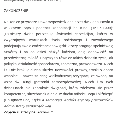
ZAKOŃCZENIE
Na koniec przytoczę słowa wypowiedziane przez św. Jana Pawła II
w Starym Sączu podczas kanonizacji bł. Kingi (16.06.1999):
„Dzisiejszy świat potrzebuje świętości chrześcijan, którzy w
zwyczajnych warunkach życia rodzinnego i zawodowego
podejmują swoje codzienne obowiązki; którzy pragnąc spełnić wolę
Stwórcy i na co dzień służyć ludziom, dają odpowiedź na
przedwieczną miłość. Dotyczy to również takich dziedzin życia, jak
polityka, działalność gospodarcza, społeczna, prawodawcza. Niech
i tu nie brakuje ducha służby, uczciwości, prawdy, troski o dobro
wspólne – nawet za cenę wielkodusznej rezygnacji ze swego, na
wzór św. Kingi (patronki samorządowców). Niech i w tych
dziedzinach nie zabraknie świętości, którą zdobywa się przez
kompetentne, służebne działanie w duchu miłości Boga i bliźniego”
(Bp Ignacy Dec,
Etyka a samorząd. Kodeks etyczny pracowników
administracji samorządowej
).
Zdjęcie ilustracyjne: Archiwum