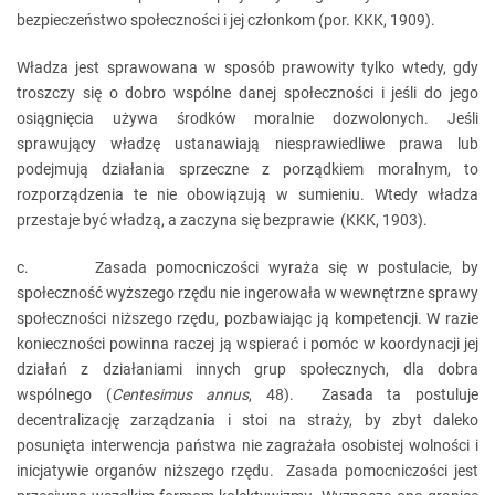
bezpieczeństwo społeczności i jej członkom (por. KKK, 1909).
Władza jest sprawowana w sposób prawowity tylko wtedy, gdy
troszczy się o dobro wspólne danej społeczności i jeśli do jego
osiągnięcia używa środków moralnie dozwolonych. Jeśli
sprawujący władzę ustanawiają niesprawiedliwe prawa lub
podejmują działania sprzeczne z porządkiem moralnym, to
rozporządzenia te nie obowiązują w sumieniu. Wtedy władza
przestaje być władzą, a zaczyna się bezprawie (KKK, 1903).
c. Zasada pomocniczości wyraża się w postulacie, by
społeczność wyższego rzędu nie ingerowała w wewnętrzne sprawy
społeczności niższego rzędu, pozbawiając ją kompetencji. W razie
konieczności powinna raczej ją wspierać i pomóc w koordynacji jej
działań z działaniami innych grup społecznych, dla dobra
wspólnego (
Centesimus annus
, 48). Zasada ta postuluje
decentralizację zarządzania i stoi na straży, by zbyt daleko
posunięta interwencja państwa nie zagrażała osobistej wolności i
inicjatywie organów niższego rzędu. Zasada pomocniczości jest