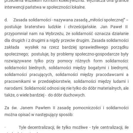
przeciwna wszelkim formom kolektywizmu. Wyznacza ona granice
interwencji państwa w społeczności lokalne.
d. Zasada solidarności - nazywana zasadą „miłości społecznej” –
postuluje braterstwo ludzkie i chrześcijańskie. Jan Paweł II
przypomniał nam na Wybrzeżu, że solidarność oznacza działanie
dla drugich i z drugimi a nigdy przeciw drugim. Zasada solidarności
zakłada wysiłek na rzecz bardziej sprawiedliwego porządku
społecznego; postuluje, by problemy społeczno-gospodarcze były
rozwiązywane tylko przy pomocy różnych form solidarności:
solidarności biednych, solidarności między bogatymi i biednymi,
solidarności pracujących, solidarności między pracodawcami a
pracownikami w przedsiębiorstwie, solidarności między ludami i
narodami. Solidarność odnosi się nie tylko do dóbr materialnych, ale
także, o wiele bardziej - do dóbr duchowych.
Za św. Janem Pawłem II zasadę pomocniczości i solidarności
można opisać w następujący sposób:
· Tyle decentralizacji, ile tylko możliwe - tyle centralizacji, ile