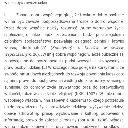
winien być zawsze celem.
b. Zasada dobra wspólnego głosi, że troska o dobro osobiste
winna być zawsze podporządkowana trosce o dobro wspólne.
Przez dobro wspólne należy rozumieć „sumę warunków życia
społecznego, jakie bądź zrzeszeniom, bądź poszczególnym
członkom społeczeństwa pozwalają osiągnąć pełniej i łatwiej
własną doskonałość” (
Konstytucja o Kościele w świecie
współczesnym
, 26). „W imię dobra wspólnego władze publiczne są
zobowiązane do poszanowania podstawowych i niezbywalnych
praw osoby ludzkiej. […] W szczególności polega na korzystaniu ze
swobód naturalnych niezbędnych do rozwoju powołania ludzkiego:
są nimi: prawo do postępowania według słusznej normy własnego
sumienia, do ochrony życia prywatnego oraz do sprawiedliwej
wolności, także w dziedzinie religijnej” (KKK, 1907). W imię dobra
wspólnego władza winna zapewnić każdemu to, czego potrzebuje
on do prowadzenia życia prawdziwie ludzkiego: wyżywienie, odzież,
opiekę zdrowotną, pracę, wychowanie i kulturę, odpowiednią
informację, prawo do założenia rodziny (por KKK, 1908). Władza
winna także zapewnić - przy użyciu godziwych środków -