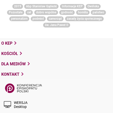
2019
Abp Stanisław Gądecki
Informacje KEP
Owińska
Pozostałe
cel
dobro wspólne
godność
homilia
państwo
personalizm
podmiot
samorząd
zasady życia społecznego
św. Jana Paweł II
O KEP
KOŚCIÓŁ
DLA MEDIÓW
KONTAKT
WERSJA
Desktop