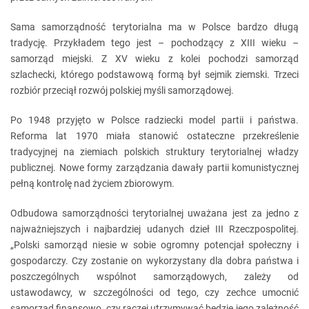
Sama samorządność terytorialna ma w Polsce bardzo długą
tradycję. Przykładem tego jest – pochodzący z XIII wieku –
samorząd miejski. Z XV wieku z kolei pochodzi samorząd
szlachecki, którego podstawową formą był sejmik ziemski. Trzeci
rozbiór przeciął rozwój polskiej myśli samorządowej.
Po 1948 przyjęto w Polsce radziecki model partii i państwa.
Reforma lat 1970 miała stanowić ostateczne przekreślenie
tradycyjnej na ziemiach polskich struktury terytorialnej władzy
publicznej. Nowe formy zarządzania dawały partii komunistycznej
pełną kontrolę nad życiem zbiorowym.
Odbudowa samorządności terytorialnej uważana jest za jedno z
najważniejszych i najbardziej udanych dzieł III Rzeczpospolitej.
„Polski samorząd niesie w sobie ogromny potencjał społeczny i
gospodarczy. Czy zostanie on wykorzystany dla dobra państwa i
poszczególnych wspólnot samorządowych, zależy od
ustawodawcy, w szczególności od tego, czy zechce umocnić
samorząd finansowo, czy raczej utrzymywać będzie jego zależność