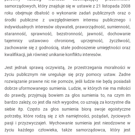
samorządowych, który znajduje się w ustawie z 21 listopada 2008
roku obejmuje dbałość o wykonanie zadań publicznych oraz o
środki publiczne z uwzględnieniem interesu publicznego i
indywidualnych interesów obywateli, praworządność, sumienność,
staranność, sprawność, bezstronność, jawność, dochowanie
tajemnicy ustawowo chronionej, uprzejmość, życzliwość,
zachowanie się z godnością, stałe podnoszenie umiejętności oraz
kwalifikacji, jak również unikanie konfliktu interesów.
Jest jednak sprawą oczywistą, że przestrzegania moralności w
życiu publicznym nie ureguluje się przy pomocy ustaw. Żadne
rozwiązanie prawne nic nie pomoże, jeśli ludzie nie będą posiadali
dobrze uformowanego sumienia. Ludzie, w których nie ma miłości
do prawdy, przyjmują bowiem za głos sumienia to, na czym im
bardzo zależy, co jest dla nich wygodne, co uznają za korzystne dla
siebie itp. Często za głos sumienia biorą swoje egoistyczne
potrzeby, które rodzą się z ich namiętności, pożądań, życiowych
pasji i przyzwyczajeń. Wychowanie sumienia jest nieodzowne w
życiu każdego człowieka, także samorządowca, który jest