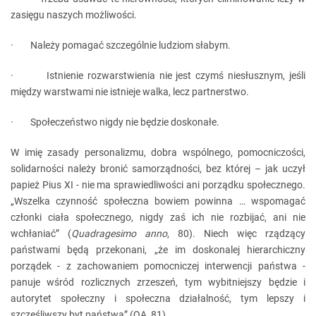
zasięgu naszych możliwości.
· Należy pomagać szczególnie ludziom słabym.
· Istnienie rozwarstwienia nie jest czymś niesłusznym, jeśli
między warstwami nie istnieje walka, lecz partnerstwo.
· Społeczeństwo nigdy nie będzie doskonałe.
W imię zasady personalizmu, dobra wspólnego, pomocniczości,
solidarności należy bronić samorządności, bez której – jak uczył
papież Pius XI - nie ma sprawiedliwości ani porządku społecznego.
„Wszelka czynność społeczna bowiem powinna … wspomagać
członki ciała społecznego, nigdy zaś ich nie rozbijać, ani nie
wchłaniać” (
Quadragesimo anno
, 80). Niech więc rządzący
państwami będą przekonani, „że im doskonalej hierarchiczny
porządek - z zachowaniem pomocniczej interwencji państwa -
panuje wśród rozlicznych zrzeszeń, tym wybitniejszy będzie i
autorytet społeczny i społeczna działalność, tym lepszy i
szczęśliwszy byt państwa” (QA, 81).