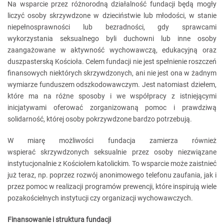
Na wsparcie przez różnorodną działalność fundacji będą mogły
liczyć osoby skrzywdzone w dzieciństwie lub młodości, w stanie
niepełnosprawności lub bezradności, gdy sprawcami
wykorzystania seksualnego byli duchowni lub inne osoby
zaangażowane w aktywność wychowawczą, edukacyjną oraz
duszpasterską Kościoła. Celem fundacji nie jest spełnienie roszczeń
finansowych niektórych skrzywdzonych, ani nie jest ona w żadnym
wymiarze funduszem odszkodowawczym. Jest natomiast dziełem,
które ma na różne sposoby i we współpracy z istniejącymi
inicjatywami oferować zorganizowaną pomoc i prawdziwą
solidarność, której osoby pokrzywdzone bardzo potrzebują.
W miarę możliwości fundacja zamierza również
wspierać skrzywdzonych seksualnie przez osoby niezwiązane
instytucjonalnie z Kościołem katolickim. To wsparcie może zaistnieć
już teraz, np. poprzez rozwój anonimowego telefonu zaufania, jak i
przez pomoc w realizacji programów prewencji, które inspirują wiele
pozakościelnych instytucji czy organizacji wychowawczych.
Finansowanie i struktura fundacji