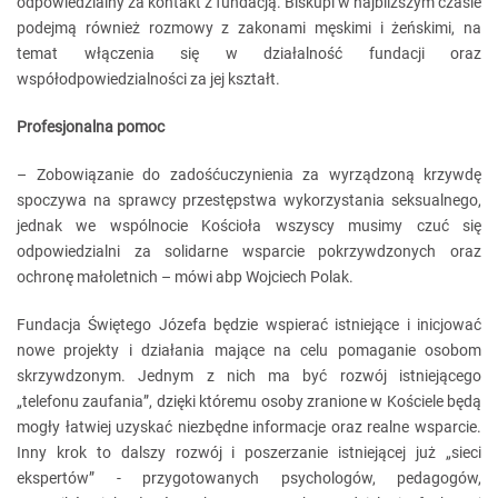
odpowiedzialny za kontakt z fundacją. Biskupi w najbliższym czasie
podejmą również rozmowy z zakonami męskimi i żeńskimi, na
temat włączenia się w działalność fundacji oraz
współodpowiedzialności za jej kształt.
Profesjonalna pomoc
– Zobowiązanie do zadośćuczynienia za wyrządzoną krzywdę
spoczywa na sprawcy przestępstwa wykorzystania seksualnego,
jednak we wspólnocie Kościoła wszyscy musimy czuć się
odpowiedzialni za solidarne wsparcie pokrzywdzonych oraz
ochronę małoletnich – mówi abp Wojciech Polak.
Fundacja Świętego Józefa będzie wspierać istniejące i inicjować
nowe projekty i działania mające na celu pomaganie osobom
skrzywdzonym. Jednym z nich ma być rozwój istniejącego
„telefonu zaufania”, dzięki któremu osoby zranione w Kościele będą
mogły łatwiej uzyskać niezbędne informacje oraz realne wsparcie.
Inny krok to dalszy rozwój i poszerzanie istniejącej już „sieci
ekspertów” - przygotowanych psychologów, pedagogów,