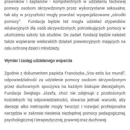
prawników i kapłanów - kompetentnych w udzielaniu fachowej
pomocy osobom skrzywdzonym przez wykorzystanie seksualne,
tak aby w przyszłości mogły powstać wyspecjalizowane „ośrodki
pomocy”. Fundacja będzie też mogła udzielać stypendiów
edukacyjnych dla osób skrzywdzonych, potrzebujących pomocy w
ukończeniu szkoły lub studiów. Do zadań fundacji będzie należeć
także wspieranie wielorakich działań prewencyjnych mających na
celu ochronę dzieci i młodzieży.
Wymiar i zasięg udzielanego wsparcia
Zgodnie z dokumentem papieża Franciszka „Vos estis lux mundi”,
odpowiedzialność za udzielenie pomocy osobom skrzywdzonym
przez duchownych spoczywa na każdym biskupie diecezjalnym.
Fundacja Świętego Józefa, choć nie zdejmuje z przełożonych
kościelnych tej odpowiedzialności, stwarza jednak warunki, aby
diecezje albo metropolie mogły tworzyć i rozwijać profesjonalne
narzędzia w zakresie niesienia niezbędnej pomocy pedagogicznej,
psychologicznej i terapeutycznej, prawnej oraz duchowej.