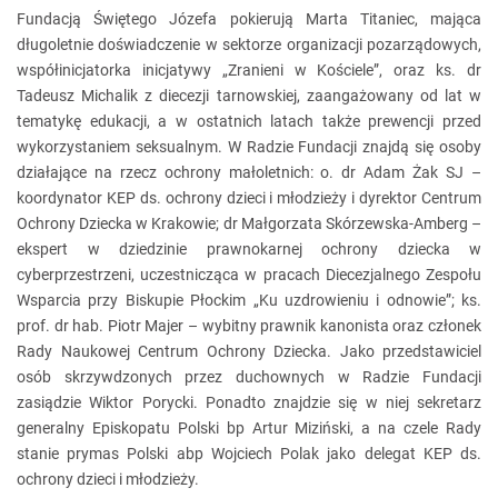
Fundacją Świętego Józefa pokierują Marta Titaniec, mająca
długoletnie doświadczenie w sektorze organizacji pozarządowych,
współinicjatorka inicjatywy „Zranieni w Kościele”, oraz ks. dr
Tadeusz Michalik z diecezji tarnowskiej, zaangażowany od lat w
tematykę edukacji, a w ostatnich latach także prewencji przed
wykorzystaniem seksualnym. W Radzie Fundacji znajdą się osoby
działające na rzecz ochrony małoletnich: o. dr Adam Żak SJ –
koordynator KEP ds. ochrony dzieci i młodzieży i dyrektor Centrum
Ochrony Dziecka w Krakowie; dr Małgorzata Skórzewska-Amberg –
ekspert w dziedzinie prawnokarnej ochrony dziecka w
cyberprzestrzeni, uczestnicząca w pracach Diecezjalnego Zespołu
Wsparcia przy Biskupie Płockim „Ku uzdrowieniu i odnowie”; ks.
prof. dr hab. Piotr Majer – wybitny prawnik kanonista oraz członek
Rady Naukowej Centrum Ochrony Dziecka. Jako przedstawiciel
osób skrzywdzonych przez duchownych w Radzie Fundacji
zasiądzie Wiktor Porycki. Ponadto znajdzie się w niej sekretarz
generalny Episkopatu Polski bp Artur Miziński, a na czele Rady
stanie prymas Polski abp Wojciech Polak jako delegat KEP ds.
ochrony dzieci i młodzieży.