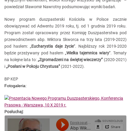
wyłącznym elementem, wokół którego wszystko się organizuje” –
powiedział Sławomir Nawrotny podsumowując wyniki badań.
Nowy program duszpasterski Kościoła w Polsce zacznie
obowiązywać od Adwentu 2019 roku, tj. od 1 grudnia 2019 roku.
Program został opracowany przez Komisję Duszpasterstwa pod
przewodnictwem abp. Wiktora Skworca na trzy lata (2019-2022)
pod hasłem: „
Eucharystia daje życie
”. Najbliższy rok 2019-2020
będzie przeżywany pod hasłem „
Wielka tajemnica wiary
”. Tematy
na kolejne lata to:
„Zgromadzeni na świętej wieczerzy”
(2020-2021)
i
„Posłani w Pokoju Chrystusa”
(2021-2022).
BP KEP
Fotogaleria:
Posłuchaj: