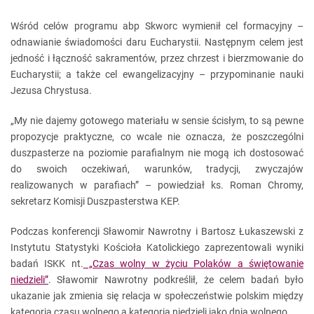
Wśród celów programu abp Skworc wymienił cel formacyjny –
odnawianie świadomości daru Eucharystii. Następnym celem jest
jedność i łączność sakramentów, przez chrzest i bierzmowanie do
Eucharystii; a także cel ewangelizacyjny – przypominanie nauki
Jezusa Chrystusa.
„My nie dajemy gotowego materiału w sensie ścisłym, to są pewne
propozycje praktyczne, co wcale nie oznacza, że poszczególni
duszpasterze na poziomie parafialnym nie mogą ich dostosować
do swoich oczekiwań, warunków, tradycji, zwyczajów
realizowanych w parafiach” – powiedział ks. Roman Chromy,
sekretarz Komisji Duszpasterstwa KEP.
Podczas konferencji Sławomir Nawrotny i Bartosz Łukaszewski z
Instytutu Statystyki Kościoła Katolickiego zaprezentowali wyniki
badań ISKK nt.
„Czas wolny w życiu Polaków a świętowanie
niedzieli”
. Sławomir Nawrotny podkreślił, że celem badań było
ukazanie jak zmienia się relacja w społeczeństwie polskim między
kategorią czasu wolnego a kategorią niedzieli jako dnia wolnego.