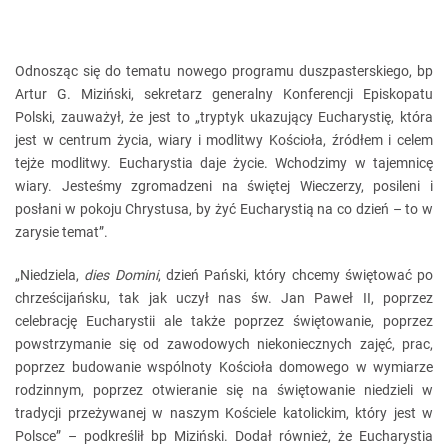
Odnosząc się do tematu nowego programu duszpasterskiego, bp
Artur G. Miziński, sekretarz generalny Konferencji Episkopatu
Polski, zauważył, że jest to „tryptyk ukazujący Eucharystię, która
jest w centrum życia, wiary i modlitwy Kościoła, źródłem i celem
tejże modlitwy. Eucharystia daje życie. Wchodzimy w tajemnicę
wiary. Jesteśmy zgromadzeni na świętej Wieczerzy, posileni i
posłani w pokoju Chrystusa, by żyć Eucharystią na co dzień – to w
zarysie temat”.
„Niedziela,
dies Domini
, dzień Pański, który chcemy świętować po
chrześcijańsku, tak jak uczył nas św. Jan Paweł II, poprzez
celebrację Eucharystii ale także poprzez świętowanie, poprzez
powstrzymanie się od zawodowych niekoniecznych zajęć, prac,
poprzez budowanie wspólnoty Kościoła domowego w wymiarze
rodzinnym, poprzez otwieranie się na świętowanie niedzieli w
tradycji przeżywanej w naszym Kościele katolickim, który jest w
Polsce” – podkreślił bp Miziński. Dodał również, że Eucharystia