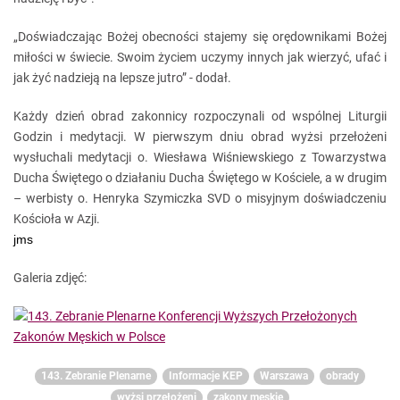
„Doświadczając Bożej obecności stajemy się orędownikami Bożej
miłości w świecie. Swoim życiem uczymy innych jak wierzyć, ufać i
jak żyć nadzieją na lepsze jutro” - dodał.
Każdy dzień obrad zakonnicy rozpoczynali od wspólnej Liturgii
Godzin i medytacji. W pierwszym dniu obrad wyżsi przełożeni
wysłuchali medytacji o. Wiesława Wiśniewskiego z Towarzystwa
Ducha Świętego o działaniu Ducha Świętego w Kościele, a w drugim
– werbisty o. Henryka Szymiczka SVD o misyjnym doświadczeniu
Kościoła w Azji.
jms
Galeria zdjęć:
143. Zebranie Plenarne
Informacje KEP
Warszawa
obrady
wyżsi przełożeni
zakony męskie