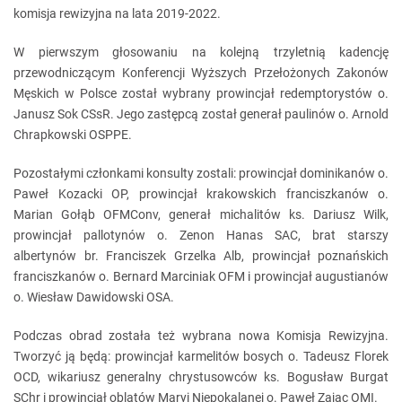
komisja rewizyjna na lata 2019-2022.
W pierwszym głosowaniu na kolejną trzyletnią kadencję
przewodniczącym Konferencji Wyższych Przełożonych Zakonów
Męskich w Polsce został wybrany prowincjał redemptorystów o.
Janusz Sok CSsR. Jego zastępcą został generał paulinów o. Arnold
Chrapkowski OSPPE.
Pozostałymi członkami konsulty zostali: prowincjał dominikanów o.
Paweł Kozacki OP, prowincjał krakowskich franciszkanów o.
Marian Gołąb OFMConv, generał michalitów ks. Dariusz Wilk,
prowincjał pallotynów o. Zenon Hanas SAC, brat starszy
albertynów br. Franciszek Grzelka Alb, prowincjał poznańskich
franciszkanów o. Bernard Marciniak OFM i prowincjał augustianów
o. Wiesław Dawidowski OSA.
Podczas obrad została też wybrana nowa Komisja Rewizyjna.
Tworzyć ją będą: prowincjał karmelitów bosych o. Tadeusz Florek
OCD, wikariusz generalny chrystusowców ks. Bogusław Burgat
SChr i prowincjał oblatów Maryi Niepokalanej o. Paweł Zając OMI.