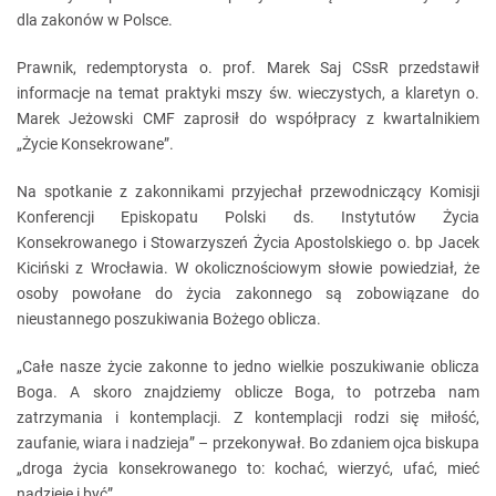
dla zakonów w Polsce.
Prawnik, redemptorysta o. prof. Marek Saj CSsR przedstawił
informacje na temat praktyki mszy św. wieczystych, a klaretyn o.
Marek Jeżowski CMF zaprosił do współpracy z kwartalnikiem
„Życie Konsekrowane”.
Na spotkanie z zakonnikami przyjechał przewodniczący Komisji
Konferencji Episkopatu Polski ds. Instytutów Życia
Konsekrowanego i Stowarzyszeń Życia Apostolskiego o. bp Jacek
Kiciński z Wrocławia. W okolicznościowym słowie powiedział, że
osoby powołane do życia zakonnego są zobowiązane do
nieustannego poszukiwania Bożego oblicza.
„Całe nasze życie zakonne to jedno wielkie poszukiwanie oblicza
Boga. A skoro znajdziemy oblicze Boga, to potrzeba nam
zatrzymania i kontemplacji. Z kontemplacji rodzi się miłość,
zaufanie, wiara i nadzieja” – przekonywał. Bo zdaniem ojca biskupa
„droga życia konsekrowanego to: kochać, wierzyć, ufać, mieć
nadzieję i być”.