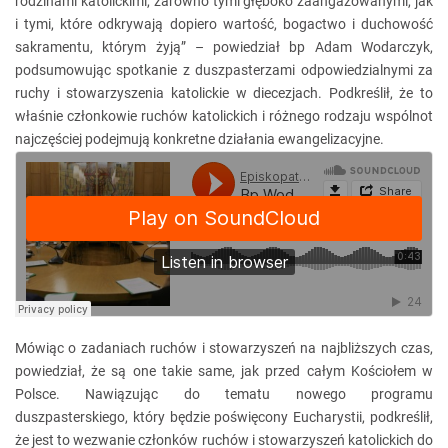
rodzinami katolickimi, zarówno tymi głęboko zaangażowanymi, jak
i tymi, które odkrywają dopiero wartość, bogactwo i duchowość
sakramentu, którym żyją” – powiedział bp Adam Wodarczyk,
podsumowując spotkanie z duszpasterzami odpowiedzialnymi za
ruchy i stowarzyszenia katolickie w diecezjach. Podkreślił, że to
właśnie członkowie ruchów katolickich i różnego rodzaju wspólnot
najczęściej podejmują konkretne działania ewangelizacyjne.
Mówiąc o zadaniach ruchów i stowarzyszeń na najbliższych czas,
powiedział, że są one takie same, jak przed całym Kościołem w
Polsce. Nawiązując do tematu nowego programu
duszpasterskiego, który będzie poświęcony Eucharystii, podkreślił,
że jest to wezwanie członków ruchów i stowarzyszeń katolickich do