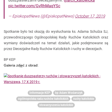
duszpasterzami diecezjalnymi.
@arch_katowicka
pic.twitter.com/GvRhMaqYSc
— EpiskopatNews (@EpiskopatNews)
October 17, 2019
Spotkanie było też okazją do wysłuchania ks. Adama Schulza SJ,
przewodniczącego Ogólnopolskiej Rady Ruchów Katolickich oraz
wymiany doświadczeń na temat działań, jakie podejmowane są
przez Diecezjalne Rady Ruchów Katolickich i ruchy w diecezjach.
BP KEP
Galeria zdjęć z obrad:
Informacje KEP
bp Adam Wodarczyk
ogólnopolska rada ruchów katolickich
ruchy katolickie
stowarzyszenia katolickie