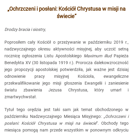
„Ochrzczeni i posłani: Kościół Chrystusa w misji na
świecie”
Drodzy bracia i siostry,
Poprosiłem cały Kościół o przeżywanie w październiku 2019 r.,
nadzwyczajnego okresu aktywności misyjnej, aby uczcić setną
rocznicę ogłoszenia Listu Apostolskiego
Maximum illud
Papieża
Benedykta XV (30 listopada 1919 r.). Prorocza dalekowzroczność
jego propozycji apostolskiej potwierdziła, jak ważne jest dzisiaj
odnowienie pracy misyjnej Kościoła, ewangeliczne
przekwalifikowanie jego misji głoszenia Ewangelii i zaniesienie
światu zbawienia Jezusa Chrystusa, który umarł i
zmartwychwstał.
Tytuł tego orędzia jest taki sam jak temat obchodzonego w
październiku Nadzwyczajnego Miesiąca Misyjnego: „
Ochrzczeni i
posłani: Kościół Chrystusa w misji na świecie
”. Obchody tego
miesiąca pomogą nam przede wszystkim w ponownym odkryciu