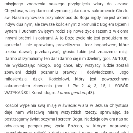
misyjnego znaczenia naszego przylgnięcia wiary do Jezusa
Chrystusa, wiary darmo otrzymanej jako dar w sakramencie Chrztu
św. Nasza synowska przynależność do Boga nigdy nie jest aktem
indywidualnym, ale zawsze kościelnym: z komunii z Bogiem Ojcem i
Synem i Duchem Świętym rodzi się nowe życie razem z wieloma
innymi braćmi i siostrami. A to Boże życie nie jest produktem na
sprzedaż - nie uprawiamy prozelityzmu - lecz bogactwem, które
trzeba dawać, przekazywać, głosić: takie jest znaczenie misji.
Darmo otrzymaliśmy ten dar i darmo się nim dzielimy (por.
Mt
10,8),
nie wykluczając nikogo. Bóg chce, aby wszyscy ludzie zostali
zbawieni dzięki poznaniu prawdy i doświadczeniu Jego
miłosierdzia, dzięki Kościołowi, który jest powszechnym
sakramentem zbawienia (por.
1 Tm
2, 4; 3, 15; II SOBÓR
WATYKAŃSKI, Konst. dogm.
Lumen gentium
, 48).
Kościół wypełnia swą misję w świecie: wiara w Jezusa Chrystusa
daje nam właściwą miarę wszystkich rzeczy, sprawiając, że
postrzegamy świat oczyma i sercem Boga. Nadzieja otwiera nas na
odwieczną perspektywę życia Bożego, w którym naprawdę
uczestniczymy; miłość, której przedsmak mamy w sakramentach i