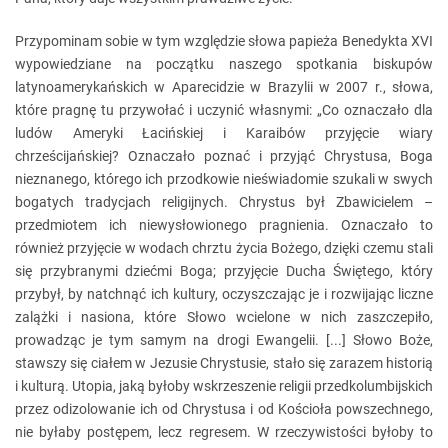
Przypominam sobie w tym względzie słowa papieża Benedykta XVI
wypowiedziane na początku naszego spotkania biskupów
latynoamerykańskich w Aparecidzie w Brazylii w 2007 r., słowa,
które pragnę tu przywołać i uczynić własnymi: „Co oznaczało dla
ludów Ameryki Łacińskiej i Karaibów przyjęcie wiary
chrześcijańskiej? Oznaczało poznać i przyjąć Chrystusa, Boga
nieznanego, którego ich przodkowie nieświadomie szukali w swych
bogatych tradycjach religijnych. Chrystus był Zbawicielem –
przedmiotem ich niewysłowionego pragnienia. Oznaczało to
również przyjęcie w wodach chrztu życia Bożego, dzięki czemu stali
się przybranymi dziećmi Boga; przyjęcie Ducha Świętego, który
przybył, by natchnąć ich kultury, oczyszczając je i rozwijając liczne
zalążki i nasiona, które Słowo wcielone w nich zaszczepiło,
prowadząc je tym samym na drogi Ewangelii. [...] Słowo Boże,
stawszy się ciałem w Jezusie Chrystusie, stało się zarazem historią
i kulturą. Utopia, jaką byłoby wskrzeszenie religii przedkolumbijskich
przez odizolowanie ich od Chrystusa i od Kościoła powszechnego,
nie byłaby postępem, lecz regresem. W rzeczywistości byłoby to