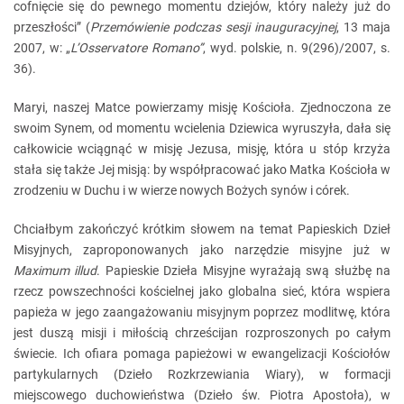
cofnięcie się do pewnego momentu dziejów, który należy już do
przeszłości” (
Przemówienie podczas sesji inauguracyjnej
, 13 maja
2007, w: „
L’Osservatore Romano”
, wyd. polskie, n. 9(296)/2007, s.
36).
Maryi, naszej Matce powierzamy misję Kościoła. Zjednoczona ze
swoim Synem, od momentu wcielenia Dziewica wyruszyła, dała się
całkowicie wciągnąć w misję Jezusa, misję, która u stóp krzyża
stała się także Jej misją: by współpracować jako Matka Kościoła w
zrodzeniu w Duchu i w wierze nowych Bożych synów i córek.
Chciałbym zakończyć krótkim słowem na temat Papieskich Dzieł
Misyjnych, zaproponowanych jako narzędzie misyjne już w
Maximum illud
. Papieskie Dzieła Misyjne wyrażają swą służbę na
rzecz powszechności kościelnej jako globalna sieć, która wspiera
papieża w jego zaangażowaniu misyjnym poprzez modlitwę, która
jest duszą misji i miłością chrześcijan rozproszonych po całym
świecie. Ich ofiara pomaga papieżowi w ewangelizacji Kościołów
partykularnych (Dzieło Rozkrzewiania Wiary), w formacji
miejscowego duchowieństwa (Dzieło św. Piotra Apostoła), w