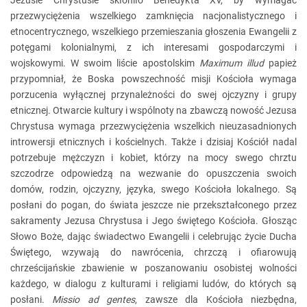
Jezusie Chrystusie skłoniło Benedykta XV, by wymagać
przezwyciężenia wszelkiego zamknięcia nacjonalistycznego i
etnocentrycznego, wszelkiego przemieszania głoszenia Ewangelii z
potęgami kolonialnymi, z ich interesami gospodarczymi i
wojskowymi. W swoim liście apostolskim
Maximum illud
papież
przypomniał, że Boska powszechność misji Kościoła wymaga
porzucenia wyłącznej przynależności do swej ojczyzny i grupy
etnicznej. Otwarcie kultury i wspólnoty na zbawczą nowość Jezusa
Chrystusa wymaga przezwyciężenia wszelkich nieuzasadnionych
introwersji etnicznych i kościelnych. Także i dzisiaj Kościół nadal
potrzebuje mężczyzn i kobiet, którzy na mocy swego chrztu
szczodrze odpowiedzą na wezwanie do opuszczenia swoich
domów, rodzin, ojczyzny, języka, swego Kościoła lokalnego. Są
posłani do pogan, do świata jeszcze nie przekształconego przez
sakramenty Jezusa Chrystusa i Jego świętego Kościoła. Głosząc
Słowo Boże, dając świadectwo Ewangelii i celebrując życie Ducha
Świętego, wzywają do nawrócenia, chrzczą i ofiarowują
chrześcijańskie zbawienie w poszanowaniu osobistej wolności
każdego, w dialogu z kulturami i religiami ludów, do których są
posłani.
Missio ad gentes
, zawsze dla Kościoła niezbędna,