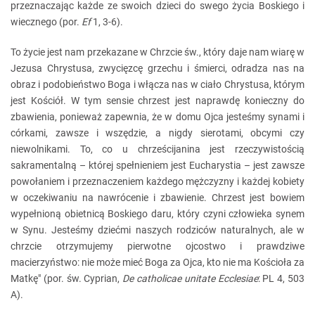
przeznaczając każde ze swoich dzieci do swego życia Boskiego i
wiecznego (por.
Ef
1, 3-6).
To życie jest nam przekazane w Chrzcie św., który daje nam wiarę w
Jezusa Chrystusa, zwycięzcę grzechu i śmierci, odradza nas na
obraz i podobieństwo Boga i włącza nas w ciało Chrystusa, którym
jest Kościół. W tym sensie chrzest jest naprawdę konieczny do
zbawienia, ponieważ zapewnia, że w domu Ojca jesteśmy synami i
córkami, zawsze i wszędzie, a nigdy sierotami, obcymi czy
niewolnikami. To, co u chrześcijanina jest rzeczywistością
sakramentalną – której spełnieniem jest Eucharystia – jest zawsze
powołaniem i przeznaczeniem każdego mężczyzny i każdej kobiety
w oczekiwaniu na nawrócenie i zbawienie. Chrzest jest bowiem
wypełnioną obietnicą Boskiego daru, który czyni ​​człowieka synem
w Synu. Jesteśmy dziećmi naszych rodziców naturalnych, ale w
chrzcie otrzymujemy pierwotne ojcostwo i prawdziwe
macierzyństwo: nie może mieć Boga za Ojca, kto nie ma Kościoła za
Matkę" (por. św. Cyprian,
De catholicae unitate Ecclesiae
: PL 4, 503
A).