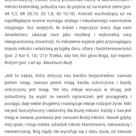
miłości braterskiej, pobudza nas do pójścia aż na krańce ziemi (por.
Mi
5,3;
Mt
28,19;
Dz
1,8;
Rz
10,18). Kościół wychodzący aż na
najodleglejsze krańce wymaga stałego i nieustannego nawrócenia
misyjnego. Iluż świętych, ile kobiet i mężczyzn wiary daje nam
świadectwo, ukazuje nam jako możliwą i wykonalną ową
nieograniczoną otwartość, to miłosierne wyjście jako przynaglający
impuls miłości i właściwą jej logikę daru, ofiary i bezinteresowności
(por.
2 Kor
5, 14) -21)! Trzeba, aby ten, kto głosi Boga, był mężem
Bożym (por. List ap.
Maximum illud
).
Jest to nakaz, który dotyczy nas bardzo bezpośrednio: zawsze
jestem misją; zawsze jesteś misją; każda ochrzczona i każdy
ochrzczony jest misją. Ten kto, miłuje wyrusza w drogę, jest
pobudzony, by wyjść ze swoich ograniczeń, jest pociągnięty i
pociąga, daje siebie drugiemu i nawiązuje relacje rodzące życie. Nikt
nie jest bezużyteczny i nieistotny dla Bożej miłości. Każdy z nas jest
misją w świecie, ponieważ jest owocem Bożej miłości. Nawet gdyby
mój ojciec i moja matka zdradzili miłość kłamstwami, nienawiścią i
niewiernością, Bóg nigdy nie wycofuje się z daru życia, od zawsze