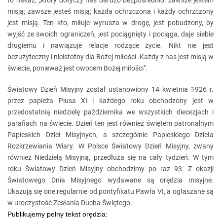
to nakaz, „który dotyczy nas bardzo bezpośrednio: zawsze jestem
misją; zawsze jesteś misją; każda ochrzczona i każdy ochrzczony
jest misją. Ten kto, miłuje wyrusza w drogę, jest pobudzony, by
wyjść ze swoich ograniczeń, jest pociągnięty i pociąga, daje siebie
drugiemu i nawiązuje relacje rodzące życie. Nikt nie jest
bezużyteczny i nieistotny dla Bożej miłości. Każdy z nas jest misją w
świecie, ponieważ jest owocem Bożej miłości".
Światowy Dzień Misyjny został ustanowiony 14 kwietnia 1926 r.
przez papieża Piusa XI i każdego roku obchodzony jest w
przedostatnią niedzielę października we wszystkich diecezjach i
parafiach na świecie. Dzień ten jest również świętem patronalnym
Papieskich Dzieł Misyjnych, a szczególnie Papieskiego Dzieła
Rozkrzewiania Wiary. W Polsce Światowy Dzień Misyjny, zwany
również Niedzielą Misyjną, przedłuża się na cały tydzień. W tym
roku Światowy Dzień Misyjny obchodzimy po raz 93. Z okazji
Światowego Dnia Misyjnego wydawane są orędzia misyjne.
Ukazują się one regularnie od pontyfikatu Pawła VI, a ogłaszane są
w uroczystość Zesłania Ducha Świętego.
Publikujemy pełny tekst orędzia: