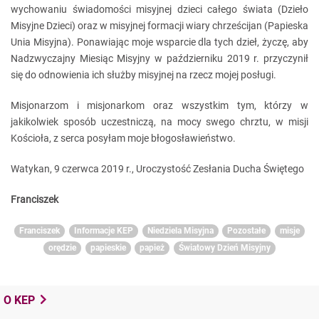
wychowaniu świadomości misyjnej dzieci całego świata (Dzieło
Misyjne Dzieci) oraz w misyjnej formacji wiary chrześcijan (Papieska
Unia Misyjna). Ponawiając moje wsparcie dla tych dzieł, życzę, aby
Nadzwyczajny Miesiąc Misyjny w październiku 2019 r. przyczynił
się do odnowienia ich służby misyjnej na rzecz mojej posługi.
Misjonarzom i misjonarkom oraz wszystkim tym, którzy w
jakikolwiek sposób uczestniczą, na mocy swego chrztu, w misji
Kościoła, z serca posyłam moje błogosławieństwo.
Watykan, 9 czerwca 2019 r., Uroczystość Zesłania Ducha Świętego
Franciszek
Franciszek
Informacje KEP
Niedziela Misyjna
Pozostałe
misje
orędzie
papieskie
papież
Światowy Dzień Misyjny
O KEP