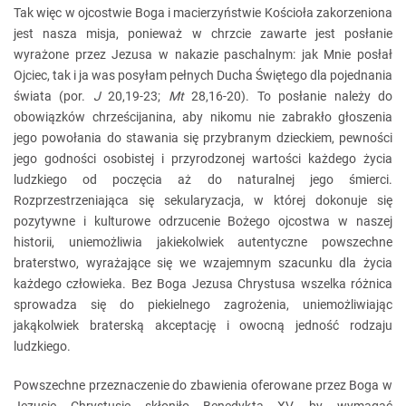
Tak więc w ojcostwie Boga i macierzyństwie Kościoła zakorzeniona
jest nasza misja, ponieważ w chrzcie zawarte jest posłanie
wyrażone przez Jezusa w nakazie paschalnym: jak Mnie posłał
Ojciec, tak i ja was posyłam pełnych Ducha Świętego dla pojednania
świata (por.
J
20,19-23;
Mt
28,16-20). To posłanie należy do
obowiązków chrześcijanina, aby nikomu nie zabrakło głoszenia
jego powołania do stawania się przybranym dzieckiem, pewności
jego godności osobistej i przyrodzonej wartości każdego życia
ludzkiego od poczęcia aż do naturalnej jego śmierci.
Rozprzestrzeniająca się sekularyzacja, w której dokonuje się
pozytywne i kulturowe odrzucenie Bożego ojcostwa w naszej
historii, uniemożliwia jakiekolwiek autentyczne powszechne
braterstwo, wyrażające się we wzajemnym szacunku dla życia
każdego człowieka. Bez Boga Jezusa Chrystusa wszelka różnica
sprowadza się do piekielnego zagrożenia, uniemożliwiając
jakąkolwiek braterską akceptację i owocną jedność rodzaju
ludzkiego.
Powszechne przeznaczenie do zbawienia oferowane przez Boga w