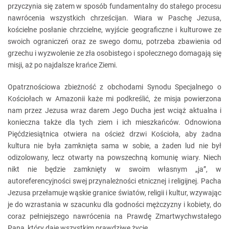
przyczynia się zatem w sposób fundamentalny do stałego procesu
nawrócenia wszystkich chrześcijan. Wiara w Paschę Jezusa,
kościelne posłanie chrzcielne, wyjście geograficzne i kulturowe ze
swoich ograniczeń oraz ze swego domu, potrzeba zbawienia od
grzechu i wyzwolenie ze zła osobistego i społecznego domagają się
misji, aż po najdalsze krańce Ziemi.
Opatrznościowa zbieżność z obchodami Synodu Specjalnego o
Kościołach w Amazonii każe mi podkreślić, że misja powierzona
nam przez Jezusa wraz darem Jego Ducha jest wciąż aktualna i
konieczna także dla tych ziem i ich mieszkańców. Odnowiona
Pięćdziesiątnica otwiera na oścież drzwi Kościoła, aby żadna
kultura nie była zamknięta sama w sobie, a żaden lud nie był
odizolowany, lecz otwarty na powszechną komunię wiary. Niech
nikt nie będzie zamknięty w swoim własnym „ja”, w
autoreferencyjności swej przynależności etnicznej i religijnej. Pacha
Jezusa przełamuje wąskie granice światów, religii i kultur, wzywając
je do wzrastania w szacunku dla godności mężczyzny i kobiety, do
coraz pełniejszego nawrócenia na Prawdę Zmartwychwstałego
Pana, który daje wszystkim prawdziwe życie.