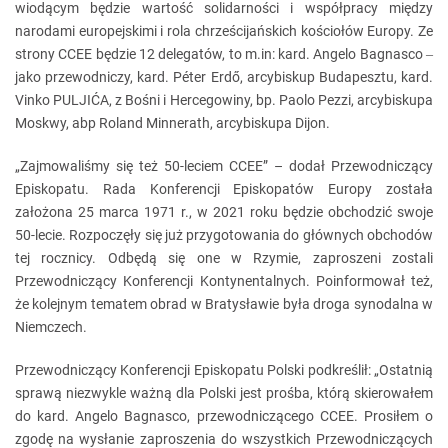
wiodącym będzie wartość solidarności i współpracy między
narodami europejskimi i rola chrześcijańskich kościołów Europy. Ze
strony CCEE będzie 12 delegatów, to m.in: kard. Angelo Bagnasco
–
jako przewodniczy, kard. Péter Erdő, arcybiskup Budapesztu, kard.
Vinko PULJIĆA, z Bośni i Hercegowiny, bp. Paolo Pezzi, arcybiskupa
Moskwy, abp Roland Minnerath, arcybiskupa Dijon.
„Zajmowaliśmy się też 50-leciem CCEE” – dodał Przewodniczący
Episkopatu. Rada Konferencji Episkopatów Europy została
założona 25 marca 1971 r., w 2021 roku będzie obchodzić swoje
50-lecie. Rozpoczęły się już przygotowania do głównych obchodów
tej rocznicy. Odbędą się one w Rzymie, zaproszeni zostali
Przewodniczący Konferencji Kontynentalnych. Poinformował też,
że kolejnym tematem obrad w Bratysławie była droga synodalna w
Niemczech.
Przewodniczący Konferencji Episkopatu Polski podkreślił: „Ostatnią
sprawą niezwykle ważną dla Polski jest prośba, którą skierowałem
do kard. Angelo Bagnasco, przewodniczącego CCEE. Prosiłem o
zgodę na wysłanie zaproszenia do wszystkich Przewodniczących