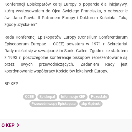
Konferencji Episkopatów całej Europy o poparcie dla inicjatywy,
którą wystosowałem do Ojca Świętego Franciszka, o ogłoszenie
św. Jana Pawła II Patronem Europy i Doktorem Kościoła. Taką
zgodę uzyskałem”.
Rada Konferencji Episkopatów Europy (Consilium Conferentiarum
Episcoporum Europae – CCEE) powstała w 1971 r. Sekretariat
Rady mieści się w szwajcarskim Sankt Gallen. Zgodnie ze statutem
z 1993 r. poszczególne konferencje biskupów reprezentowane są
przez swych przewodniczących. Zadaniem Rady jest
koordynowanie współpracy Kościołów lokalnych Europy.
BP KEP
CCEE
Episkopat
Informacje KEP
Pozostałe
Przewodniczący Episkopatu
abp Gądecki
O KEP