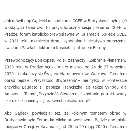
Jak mówił abp Gądecki na spotkaniu CCEE w Bratysławie było pięć
wiodących tematów. To przyszłoroczna sesja plenarna CCEE w
Pradze, forum katolicko-prawosławne w Kalamacie, 50-lecie CCEE
w 2021 roku, niemiecka droga synodalna i inicjatywa ogłoszenia
św. Jana Pawła II doktorem Kościoła i patronem Europy.
Przewodniczący Episkopatu Polski zaznaczył: „Zebranie Plenarne w
2020 roku w Pradze będzie miało miejsce od 24 do 27 września
2020 r. i zakończy się Świętem Narodowym św. Wacława. Tematem
obrad będzie „Przyszłość Stworzenia”– nie tylko w kontekście
encykliki Laudato si` papieża Franciszka, ale także Synodu dla
Amazonii. Temat „Przyszłość Stworzenia” zostanie potraktowany
szeroko i zajmiemy się też kwestią eschatologii”.
Abp Gądecki powiedział też, że kolejnym tematem obrad w
Bratysławie było Forum katolicko-prawosławne. Będzie ono miało
miejsce w Grecji, w Kalamacie, od 25 do 29 mają 2020 r. Tematem