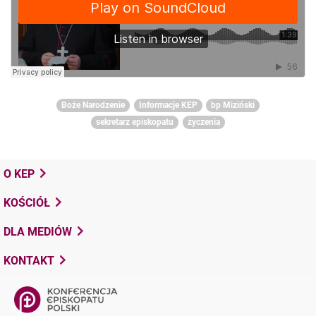
Boże Narodzenie
Informacje KEP
bp Miziński
sekretarz episkopatu
życzenia
O KEP
KOŚCIÓŁ
DLA MEDIÓW
KONTAKT