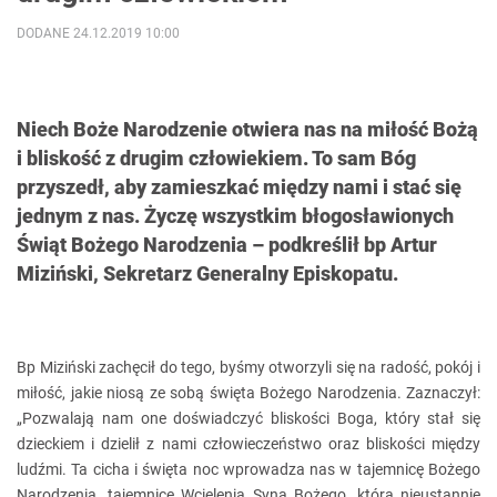
DODANE 24.12.2019 10:00
Niech Boże Narodzenie otwiera nas na miłość Bożą
i bliskość z drugim człowiekiem. To sam Bóg
przyszedł, aby zamieszkać między nami i stać się
jednym z nas. Życzę wszystkim błogosławionych
Świąt Bożego Narodzenia – podkreślił bp Artur
Miziński, Sekretarz Generalny Episkopatu.
Bp Miziński zachęcił do tego, byśmy otworzyli się na radość, pokój i
miłość, jakie niosą ze sobą święta Bożego Narodzenia. Zaznaczył:
„Pozwalają nam one doświadczyć bliskości Boga, który stał się
dzieckiem i dzielił z nami człowieczeństwo oraz bliskości między
ludźmi. Ta cicha i święta noc wprowadza nas w tajemnicę Bożego
Narodzenia, tajemnicę Wcielenia Syna Bożego, która nieustannie