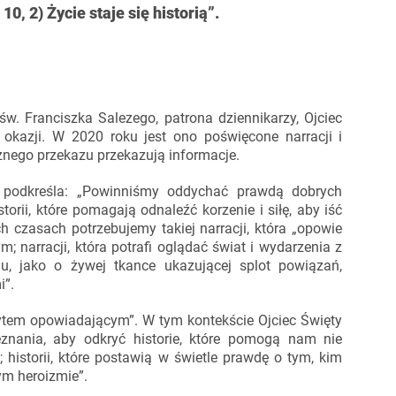
0, 2) Życie staje się historią”.
w. Franciszka Salezego, patrona dziennikarzy, Ojciec
j okazji. W 2020 roku jest ono poświęcone narracji i
nego przekazu przekazują informacje.
 podkreśla: „Powinniśmy oddychać prawdą dobrych
historii, które pomagają odnaleźć korzenie i siłę, aby iść
h czasach potrzebujemy takiej narracji, która „opowie
 narracji, która potrafi oglądać świat i wydarzenia z
iu, jako o żywej tkance ukazującej splot powiązań,
i”.
bytem opowiadającym”. W tym kontekście Ojciec Święty
eznania, aby odkryć historie, które pomogą nam nie
; historii, które postawią w świetle prawdę o tym, kim
ym heroizmie”.