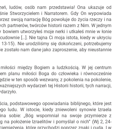
darzeń, ludów, osób nam przedstawia! Ona ukazuje od
śnie Stworzycielem i Narratorem. Gdy On wypowiada
oprzez swoją narrację Bóg powołuje do życia rzeczy i na
ych partnerów, twórców historii razem z Nim. W jednym
 bowiem utworzyłeś moje nerki i utkałeś mnie w łonie
cudownie […]. Nie tajna Ci moja istota, kiedy w ukryciu
 13-15). Nie urodziliśmy się dokończeni, potrzebujemy
ycie zostało nam dane jako zaproszenie, aby nieustannie
ą miłości między Bogiem a ludzkością. W jej centrum
eniem planu miłości Boga do człowieka i równocześnie
będzie w ten sposób wezwany, z pokolenia na pokolenie,
iejszych wydarzeń tej Historii historii, tych narracji,
ydarzyło.
jścia, podstawowego opowiadania biblijnego, które jest
go ludu. W istocie, kiedy zniewoleni synowie Izraela
ina sobie: „Bóg wspomniał na swoje przymierze z
na położenie Izraelitów i pomyślał o nich” (Wj 2, 24-
emiężenia, które przychodzi poprzez znaki i cuda. I w