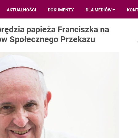
AKTUALNOŚCI
DOKUMENTY
DLA MEDIÓW
KON
orędzia papieża Franciszka na
ów Społecznego Przekazu