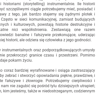
istoriami (storytelling) instrumentalnie. Ile historii
być szczęśliwymi ciągle potrzebujemy mieć, posiadać i
wy z tego, jak bardzo stajemy się żądnymi plotek i
 Często w sieci komunikacyjnej, zamiast budujących
ych i kulturowych, powstają historie destrukcyjne i
katne nici współistnienia. Zestawiają one razem
wiedzi banalne i fałszywie przekonujące, uderzając
ej historii, ale odziera się człowieka z jego godności.
 instrumentalnych oraz podporządkowujących umysły
anie przekroczyć granice czasu i przestrzeni. Pomimo
daje pokarm życiu.
ko coraz bardziej wyrafinowane i osiąga zastraszający
by zebrać i stworzyć opowiadania piękne, prawdziwe, i
e fałszywe i złowrogie. Potrzebujemy cierpliwości i
 nam nie zagubić się pośród tylu dzisiejszych utrapień;
tym, kim jesteśmy, także w niedostrzeganym, codziennym