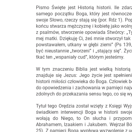
Pismo Święte jest Historią historii. Ile z
samego początku Boga, który jest równocze
swoje Słowo, rzeczy stają się (por. Rdz 1). P
końcu stwarza mężczyznę i kobietę jako woln
z psalmów, stworzenie opowiada Stwórcy: „Ty
mej matki. Dziękuję Ci, żeś mnie stworzył tak 
powstawałem, utkany w głębi ziemi” (Ps 139,
być nieustannie „tworzeni” i „stający się”. Ż
tkać ten „wspaniały cud”, którym jesteśmy.
W tym znaczeniu Biblia jest wielką histori
znajduje się Jezus: Jego życie jest spełni
historii miłości człowieka do Boga. Człowiek 
do opowiedzenia i zachowania w pamięci najważn
zdolnych do przekazania sensu tego, co się w
Tytuł tego Orędzia został wzięty z Księgi Wy
świadkiem interwencji Boga w historii swoje
wołają do Niego, to On słucha i przypom
Abrahamem, Izaakiem i Jakubem. Wejrzał Bóg 
25). Z pamięci Boga wypływa wyzwolenie z uci