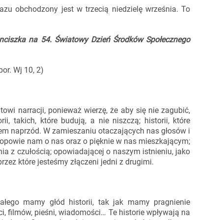
u obchodzony jest w trzecią niedzielę września. To
anciszka na 54. Światowy Dzień Środków Społecznego
or. Wj 10, 2)
owi narracji, ponieważ wierzę, że aby się nie zagubić,
 takich, które budują, a nie niszczą; historii, które
azem naprzód. W zamieszaniu otaczających nas głosów i
ra opowie nam o nas oraz o pięknie w nas mieszkającym;
enia z czułością; opowiadającej o naszym istnieniu, jako
rzez które jesteśmy złączeni jedni z drugimi.
łego mamy głód historii, tak jak mamy pragnienie
i, filmów, pieśni, wiadomości… Te historie wpływają na