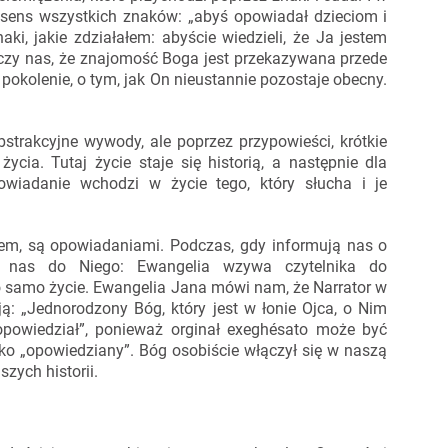
sens wszystkich znaków: „abyś opowiadał dzieciom i
ki, jakie zdziałałem: abyście wiedzieli, że Ja jestem
uczy nas, że znajomość Boga jest przekazywana przede
pokolenie, o tym, jak On nieustannie pozostaje obecny.
trakcyjne wywody, ale poprzez przypowieści, krótkie
ycia. Tutaj życie staje się historią, a następnie dla
powiadanie wchodzi w życie tego, który słucha i je
iem, są opowiadaniami. Podczas, gdy informują nas o
ają nas do Niego: Ewangelia wzywa czytelnika do
 to samo życie. Ewangelia Jana mówi nam, że Narrator w
ą: „Jednorodzony Bóg, który jest w łonie Ojca, o Nim
„opowiedział”, ponieważ orginał exeghésato może być
ko „opowiedziany”. Bóg osobiście włączył się w naszą
zych historii.