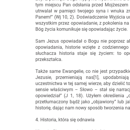
tym miejscu Pan odsłania przed Mojżeszem 
utrwalał w pamięci twojego syna i wnuka zna
Panem!” (Wj 10, 2). Doświadczenie Wyjścia 
wszystkim przez opowiadanie, z pokolenia na 
Bóg życia komunikuje się opowiadając życie.
Sam Jezus opowiadał o Bogu nie poprzez abs
opowiadania, historie wzięte z codziennego ż
słuchacza historia staje się życiem: to o
przekształca.
Także same Ewangelie, co nie jest przypadk
Jezusie, przemieniają nas[1], upodabni
uczestnictwa w tej samej wierze, aby dzielić
sensie właściwym – Słowo – stał się narracj
opowiedział” (J 1, 18). Użyłem określenia 
przetłumaczony bądź jako „objawiony” lub ja
historię, dając nam nowy sposób tworzenia nas
4. Historia, która się odnawia