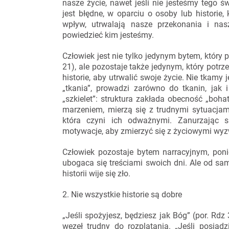
nasze życie, nawet jeśli nie jesteśmy tego 
jest błędne, w oparciu o osoby lub historie
wpływ, utrwalają nasze przekonania i n
powiedzieć kim jesteśmy.
Człowiek jest nie tylko jedynym bytem, który 
21), ale pozostaje także jedynym, który potrz
historie, aby utrwalić swoje życie. Nie tkamy 
„tkania”, prowadzi zarówno do tkanin, jak 
„szkielet”: struktura zakłada obecność „boha
marzeniem, mierzą się z trudnymi sytuacjam
która czyni ich odważnymi. Zanurzając s
motywacje, aby zmierzyć się z życiowymi wy
Człowiek pozostaje bytem narracyjnym, poni
ubogaca się treściami swoich dni. Ale od s
historii wije się zło.
2. Nie wszystkie historie są dobre
„Jeśli spożyjesz, będziesz jak Bóg” (por. Rdz
węzeł trudny do rozplątania. „Jeśli posiądz