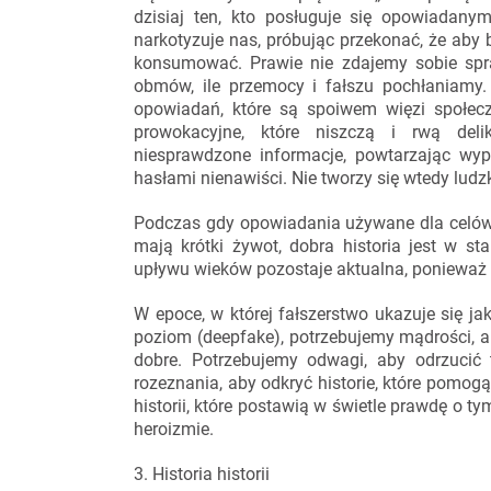
dzisiaj ten, kto posługuje się opowiadanymi h
narkotyzuje nas, próbując przekonać, że aby 
konsumować. Prawie nie zdajemy sobie spra
obmów, ile przemocy i fałszu pochłaniamy.
opowiadań, które są spoiwem więzi społeczn
prowokacyjne, które niszczą i rwą deli
niesprawdzone informacje, powtarzając wypo
hasłami nienawiści. Nie tworzy się wtedy ludzki
Podczas gdy opowiadania używane dla celów
mają krótki żywot, dobra historia jest w st
upływu wieków pozostaje aktualna, ponieważ 
W epoce, w której fałszerstwo ukazuje się ja
poziom (deepfake), potrzebujemy mądrości, a
dobre. Potrzebujemy odwagi, aby odrzucić t
rozeznania, aby odkryć historie, które pomogą
historii, które postawią w świetle prawdę o 
heroizmie.
3. Historia historii