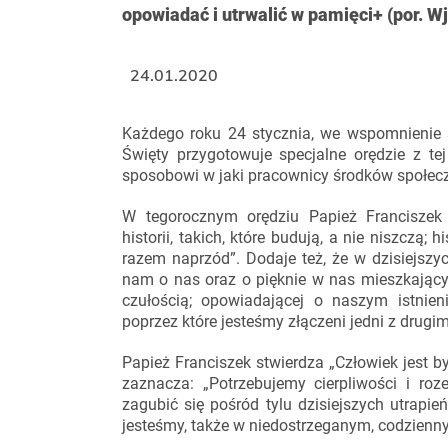
opowiadać i utrwalić w pamięci+ (por. Wj 1
24.01.2020
Każdego roku 24 stycznia, we wspomnienie ś
Święty przygotowuje specjalne orędzie z te
sposobowi w jaki pracownicy środków społecz
W tegorocznym orędziu Papież Franciszek
historii, takich, które budują, a nie niszczą; 
razem naprzód”. Dodaje też, że w dzisiejszyc
nam o nas oraz o pięknie w nas mieszkającym;
czułością; opowiadającej o naszym istnien
poprzez które jesteśmy złączeni jedni z drugim
Papież Franciszek stwierdza „Człowiek jest 
zaznacza: „Potrzebujemy cierpliwości i roz
zagubić się pośród tylu dzisiejszych utrapień
jesteśmy, także w niedostrzeganym, codzienn