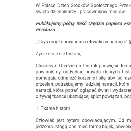
W Polsce Dzień Środków Społecznego Przekaz
święto dziennikarzy i pracowników mediów.
Publikujemy pełną treść Orędzia papieża Fr
Przekazu
„Obyś mógł opowiadać i utrwalić w pamięci” (p
Życie staje się historią
Chciałbym Orędzie na ten rok poświęcić temat
powinniśmy oddychać prawdą dobrych historii,
pomagają odnaleźć korzenie i siłę, aby iść r
przesłań, potrzebujemy ludzkiej narracji, któ
narracji, która potrafi oglądać świat i wydarz
o żywej tkance ukazującej splot powiązań, pop
1. Tkanie historii
Człowiek jest bytem opowiadającym. Od ma
jedzenia. Mogą one mieć formę bajek, powieśc