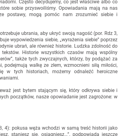
świadomi. Często decydujemy, co jest właściwe albo co
, które sobie przyswoiliśmy. Opowiadania mają na nas
asze postawy, mogą pomóc nam zrozumieć siebie i
potrzebuje ubrania, aby ukryć swoją nagość (por. Rdz 3,
ebuje wypowiedzenia siebie, „wyrażenia siebie” poprzez
jedynie ubrań, ale również historie. Ludzka zdolność do
i tekstów. Historie wszystkich czasów mają wspólny
terów”, także tych zwyczajnych, którzy, by podążać za
i, podejmują walkę ze złem, wzmocnieni siłą miłości,
ię w tych historiach, możemy odnaleźć heroiczne
zwaniami.
eważ jest bytem stającym się, który odkrywa siebie i
amych początków, nasze opowiadanie jest zagrożone: w
 3, 4): pokusa węża wchodzi w samą treść historii jako
iesz, staniesz się, osiągniesz…”, podpowiada jeszcze