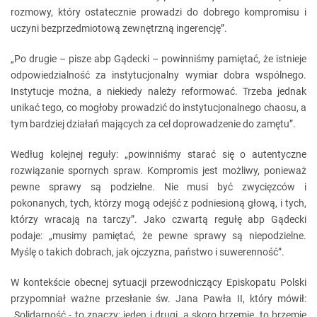
rozmowy, który ostatecznie prowadzi do dobrego kompromisu i
uczyni bezprzedmiotową zewnętrzną ingerencję”.
„Po drugie – pisze abp Gądecki – powinniśmy pamiętać, że istnieje
odpowiedzialność za instytucjonalny wymiar dobra wspólnego.
Instytucje można, a niekiedy należy reformować. Trzeba jednak
unikać tego, co mogłoby prowadzić do instytucjonalnego chaosu, a
tym bardziej działań mających za cel doprowadzenie do zamętu”.
Według kolejnej reguły: „powinniśmy starać się o autentyczne
rozwiązanie spornych spraw. Kompromis jest możliwy, ponieważ
pewne sprawy są podzielne. Nie musi być zwycięzców i
pokonanych, tych, którzy mogą odejść z podniesioną głową, i tych,
którzy wracają na tarczy”. Jako czwartą regułę abp Gądecki
podaje: „musimy pamiętać, że pewne sprawy są niepodzielne.
Myślę o takich dobrach, jak ojczyzna, państwo i suwerenność”.
W kontekście obecnej sytuacji przewodniczący Episkopatu Polski
przypomniał ważne przesłanie św. Jana Pawła II, który mówił:
„Solidarność - to znaczy: jeden i drugi, a skoro brzemię, to brzemię