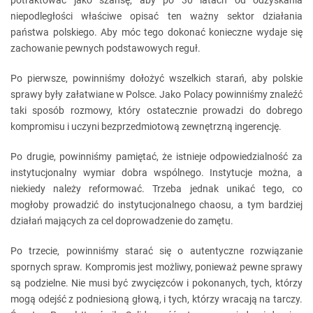
potraktować jako szansę, aby po 30 latach od odzyskania
niepodległości właściwe opisać ten ważny sektor działania
państwa polskiego. Aby móc tego dokonać konieczne wydaje się
zachowanie pewnych podstawowych reguł.
Po pierwsze, powinniśmy dołożyć wszelkich starań, aby polskie
sprawy były załatwiane w Polsce. Jako Polacy powinniśmy znaleźć
taki sposób rozmowy, który ostatecznie prowadzi do dobrego
kompromisu i uczyni bezprzedmiotową zewnętrzną ingerencję.
Po drugie, powinniśmy pamiętać, że istnieje odpowiedzialność za
instytucjonalny wymiar dobra wspólnego. Instytucje można, a
niekiedy należy reformować. Trzeba jednak unikać tego, co
mogłoby prowadzić do instytucjonalnego chaosu, a tym bardziej
działań mających za cel doprowadzenie do zamętu.
Po trzecie, powinniśmy starać się o autentyczne rozwiązanie
spornych spraw. Kompromis jest możliwy, ponieważ pewne sprawy
są podzielne. Nie musi być zwycięzców i pokonanych, tych, którzy
mogą odejść z podniesioną głową, i tych, którzy wracają na tarczy.