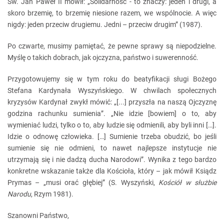
Św. Jan Paweł II mówił: „Solidarność - to znaczy: jeden i drugi, a
skoro brzemię, to brzemię niesione razem, we wspólnocie. A więc
nigdy: jeden przeciw drugiemu. Jedni – przeciw drugim” (1987).
Po czwarte, musimy pamiętać, że pewne sprawy są niepodzielne.
Myślę o takich dobrach, jak ojczyzna, państwo i suwerenność.
Przygotowujemy się w tym roku do beatyfikacji sługi Bożego
Stefana Kardynała Wyszyńskiego. W chwilach społecznych
kryzysów Kardynał zwykł mówić: „[...] przyszła na naszą Ojczyznę
godzina rachunku sumienia”. „Nie idzie [bowiem] o to, aby
wymieniać ludzi, tylko o to, aby ludzie się odmienili, aby byli inni […].
Idzie o odnowę człowieka. […] Sumienie trzeba obudzić, bo jeśli
sumienie się nie odmieni, to nawet najlepsze instytucje nie
utrzymają się i nie dadzą ducha Narodowi”. Wynika z tego bardzo
konkretne wskazanie także dla Kościoła, który – jak mówił Ksiądz
Prymas – „musi orać głębiej” (S. Wyszyński,
Kościół w służbie
Narodu
, Rzym 1981).
Szanowni Państwo,