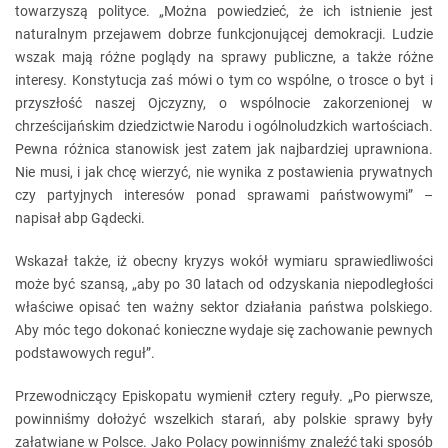
towarzyszą polityce. „Można powiedzieć, że ich istnienie jest
naturalnym przejawem dobrze funkcjonującej demokracji. Ludzie
wszak mają różne poglądy na sprawy publiczne, a także różne
interesy. Konstytucja zaś mówi o tym co wspólne, o trosce o byt i
przyszłość naszej Ojczyzny, o wspólnocie zakorzenionej w
chrześcijańskim dziedzictwie Narodu i ogólnoludzkich wartościach.
Pewna różnica stanowisk jest zatem jak najbardziej uprawniona.
Nie musi, i jak chcę wierzyć, nie wynika z postawienia prywatnych
czy partyjnych interesów ponad sprawami państwowymi” –
napisał abp Gądecki.
Wskazał także, iż obecny kryzys wokół wymiaru sprawiedliwości
może być szansą, „aby po 30 latach od odzyskania niepodległości
właściwe opisać ten ważny sektor działania państwa polskiego.
Aby móc tego dokonać konieczne wydaje się zachowanie pewnych
podstawowych reguł”.
Przewodniczący Episkopatu wymienił cztery reguły. „Po pierwsze,
powinniśmy dołożyć wszelkich starań, aby polskie sprawy były
załatwiane w Polsce. Jako Polacy powinniśmy znaleźć taki sposób