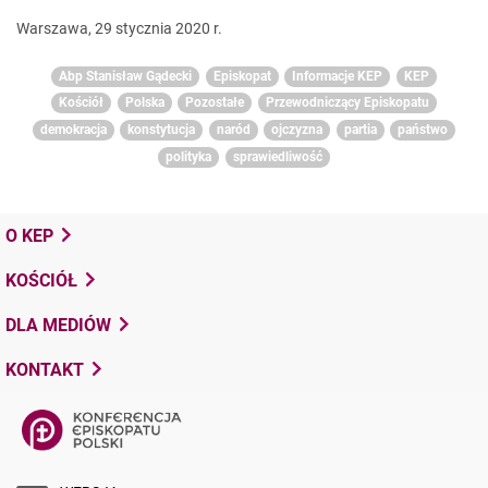
Warszawa, 29 stycznia 2020 r.
Abp Stanisław Gądecki
Episkopat
Informacje KEP
KEP
Kościół
Polska
Pozostałe
Przewodniczący Episkopatu
demokracja
konstytucja
naród
ojczyzna
partia
państwo
polityka
sprawiedliwość
O KEP
KOŚCIÓŁ
DLA MEDIÓW
KONTAKT